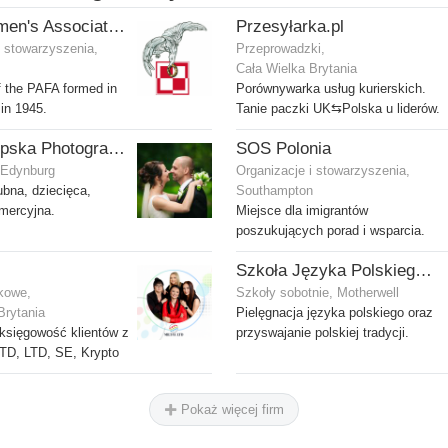
Polish Airmen's Association UK - Związek Lotników Polskich WB
Przesyłarka.pl
i stowarzyszenia,
Przeprowadzki,
Cała Wielka Brytania
 the PAFA formed in
Porównywarka usług kurierskich.
 in 1945.
Tanie paczki UK⇆Polska u liderów.
Ola Gostepska Photography
SOS Polonia
, Edynburg
Organizacje i stowarzyszenia,
ubna, dziecięca,
Southampton
omercyjna.
Miejsce dla imigrantów
poszukujących porad i wsparcia.
Szkoła Języka Polskiego i Kultury w Motherwell
kowe,
Szkoły sobotnie, Motherwell
Brytania
Pielęgnacja języka polskiego oraz
księgowość klientów z
przyswajanie polskiej tradycji.
TD, LTD, SE, Krypto
Pokaż więcej firm