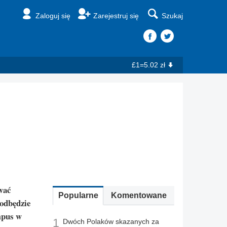
Zaloguj się
Zarejestruj się
Szukaj
£1=5.02 zł
wać
Popularne
Komentowane
odbędzie
mpus w
1
Dwóch Polaków skazanych za