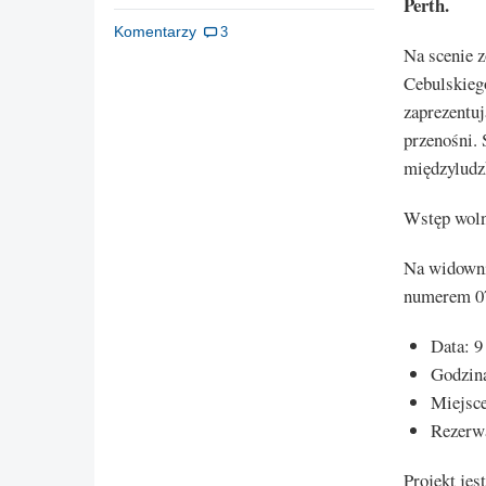
Perth.
Komentarzy
3
Na scenie 
Cebulskiego
zaprezentuj
przenośni. 
międzyludz
Wstęp woln
Na widowni
numerem 0
Data: 9
Godzina
Miejsc
Rezerw
Projekt jes