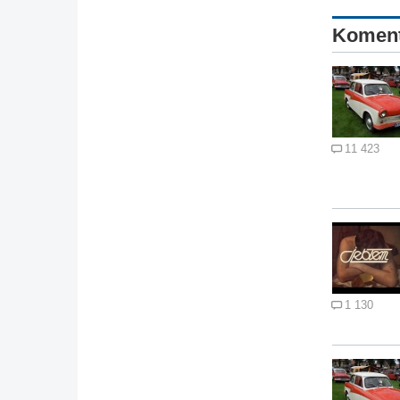
Komen
11 423
1 130