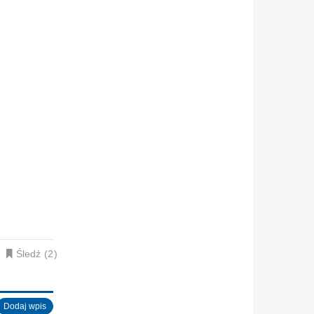
Śledź
2
Dodaj wpis