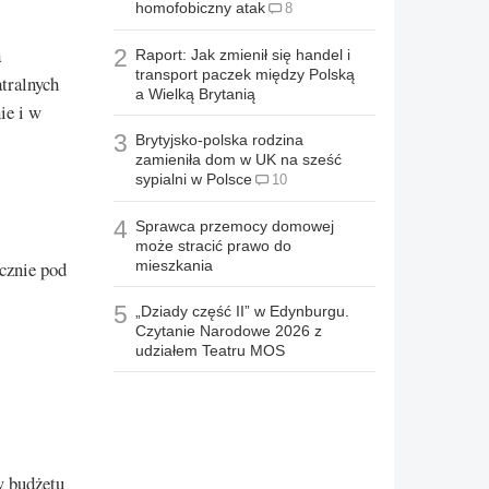
homofobiczny atak
8
a
2
Raport: Jak zmienił się handel i
transport paczek między Polską
atralnych
a Wielką Brytanią
ie i w
3
Brytyjsko-polska rodzina
zamieniła dom w UK na sześć
sypialni w Polsce
10
4
Sprawca przemocy domowej
może stracić prawo do
cznie pod
mieszkania
5
„Dziady część II” w Edynburgu.
Czytanie Narodowe 2026 z
udziałem Teatru MOS
w budżetu