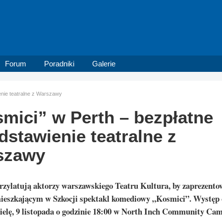
Forum
Poradniki
Galerie
enie teatralne z Warszawy
mici” w Perth – bezpłatne
dstawienie teatralne z
szawy
rzylatują aktorzy warszawskiego Teatru Kultura, by zaprezento
ieszkającym w Szkocji spektakl komediowy „Kosmici”. Występ 
zielę, 9 listopada o godzinie 18:00 w North Inch Community Ca