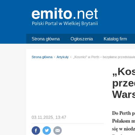
Strona główna
Ogłoszenia
Katalog firm
Strona główna
Artykuły
„Kosmici” w Perth – bezpłatne przedstawi
„Kos
prze
War
Do Perth p
03.11.2025, 13:47
Polakom m
się w nied