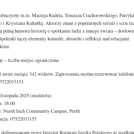
zobaczymy m.in. Macieja Radela, Tomasza Ciachorowskiego, Patryk
 i Krystiana Kukułkę. Aktorzy znani z popularnych seriali i scen te
ą pełną humoru historię o spotkaniu ludzi z innego świata – dosłown
Spektakl łączy elementy komedii, absurdu i refleksji nad relacjami
kimi.
y – liczba miejsc ograniczona
 może zasiąść 342 widzów. Zaproszenia można rezerwować telefoni
7522033153.
 listopada 2025 (niedziela)
: 18:00
e: North Inch Community Campus, Perth
acja: 07522033153
t dofinansowany przez Instytut Rozwoju Języka Polskiego ze środkó