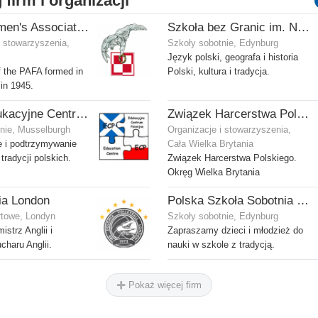
 firm i organizacji
Polish Airmen's Association UK - Związek Lotników Polskich WB
Szkoła bez Granic im. Niedźwiedzia Wojtka
i stowarzyszenia,
Szkoły sobotnie, Edynburg
Język polski, geografa i historia
 the PAFA formed in
Polski, kultura i tradycja.
 in 1945.
ECP - Edukacyjne Centrum Polonijne SCIO - Musselburgh
Związek Harcerstwa Polskiego w Wielkiej Brytanii
nie, Musselburgh
Organizacje i stowarzyszenia,
e i podtrzymywanie
Cała Wielka Brytania
tradycji polskich.
Związek Harcerstwa Polskiego.
Okręg Wielka Brytania
ia London
Polska Szkoła Sobotnia pod patronatem SPK w Edynburgu - Filia Stenhouse
rtowe, Londyn
Szkoły sobotnie, Edynburg
istrz Anglii i
Zapraszamy dzieci i młodzież do
haru Anglii.
nauki w szkole z tradycją.
Pokaż więcej firm