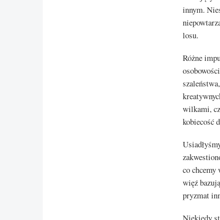
innym. Nie
niepowtarz
losu.
Różne impu
osobowości
szaleństwa,
kreatywnych
wilkami, cz
kobiecość d
Usiadłyśmy
zakwestion
co chcemy 
więź bazuj
pryzmat in
Niekiedy st