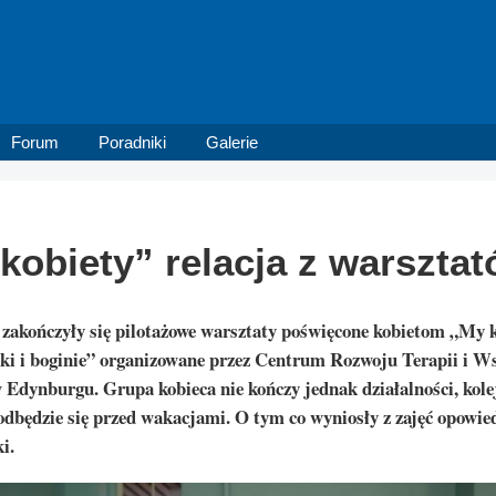
Forum
Poradniki
Galerie
kobiety” relacja z warszta
 zakończyły się pilotażowe warsztaty poświęcone kobietom „My k
ki i boginie” organizowane przez Centrum Rozwoju Terapii i W
dynburgu. Grupa kobieca nie kończy jednak działalności, kole
odbędzie się przed wakacjami. O tym co wyniosły z zajęć opowie
i.