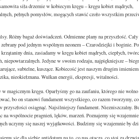
samowita siła drzemie w kobiecym kręgu – kręgu kobiet mądrych,
alnych, pełnych pomysłów, mogących stawić czoło wszystkim przec
lsy. Różny bagaż doświadczeń. Odmienne plany na przyszłość. Cały
 zebrany pod jednym wspólnym neonem – Czarodziejki i boginie. P
 krzątaniny dnia, zasiadamy w kręgu kobiet mądrych, ciepłych, twór
, niepowtarzalnych. Jedyne w swoim rodzaju, najpiękniejsze – bieg
arujące, subtelne, kuszące. Kobiecość jest naszym drugim imieniem
zika, nieokiełznana. Wulkan energii, ekspresji, witalności.
 w magicznym kręgu. Oparłyśmy go na zaufaniu, którego nie woln
ować, bo on stanowi fundament wszystkiego, co razem tworzymy, co
w przyszłości osiągnąć. Najsilniejszy fundament. Niezniszczalny. 
ąc na wspólnocie pragnień, lęków, marzeń. Poznajemy się wzajemnie
nych uczymy się naszej wyjątkowości. Budzimy się wzajemnie by dzi
ajemy się dla siebie antidotum na to, co nas otacza, co stoi za drzwi