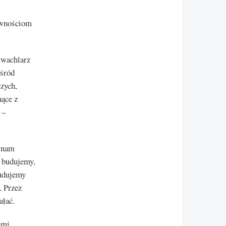
iwnościom
 wachlarz
ośród
czych,
nące z
 –
o nam
 budujemy,
Budujemy
. Przez
ałać.
ami.