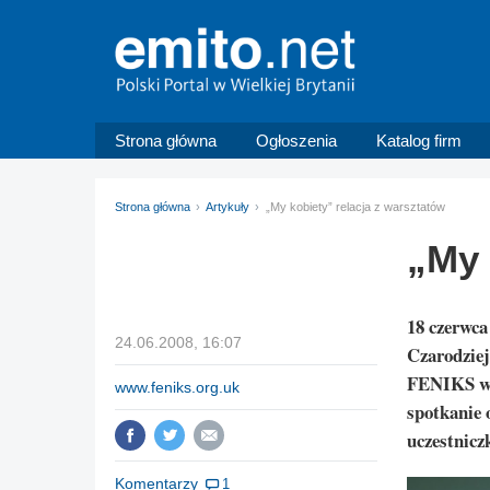
Strona główna
Ogłoszenia
Katalog firm
Strona główna
Artykuły
„My kobiety” relacja z warsztatów
„My 
18 czerwca
24.06.2008, 16:07
Czarodziej
FENIKS w E
www.feniks.org.uk
spotkanie 
uczestniczk
Komentarzy
1