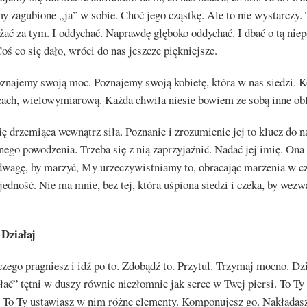
 zagubione „ja” w sobie. Choć jego cząstkę. Ale to nie wystarczy. 
żać za tym. I oddychać. Naprawdę głęboko oddychać. I dbać o tą nie
ś co się dało, wróci do nas jeszcze piękniejsze.
znajemy swoją moc. Poznajemy swoją kobietę, która w nas siedzi. K
zach, wielowymiarową. Każda chwila niesie bowiem ze sobą inne obl
ę drzemiąca wewnątrz siła. Poznanie i zrozumienie jej to klucz do 
ego powodzenia. Trzeba się z nią zaprzyjaźnić. Nadać jej imię. Ona
odwagę, by marzyć, My urzeczywistniamy to, obracając marzenia w c
edność. Nie ma mnie, bez tej, która uśpiona siedzi i czeka, by wezw
 Działaj
czego pragniesz i idź po to. Zdobądź to. Przytul. Trzymaj mocno. Dz
łać” tętni w duszy równie niezłomnie jak serce w Twej piersi. To Ty
. To Ty ustawiasz w nim różne elementy. Komponujesz go. Nakładas