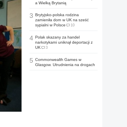
a Wielką Brytanią
3
Brytyjsko-polska rodzina
zamieniła dom w UK na sześć
sypialni w Polsce
10
4
Polak skazany za handel
narkotykami uniknął deportacji z
UK
3
5
Commonwealth Games w
Glasgow. Utrudnienia na drogach