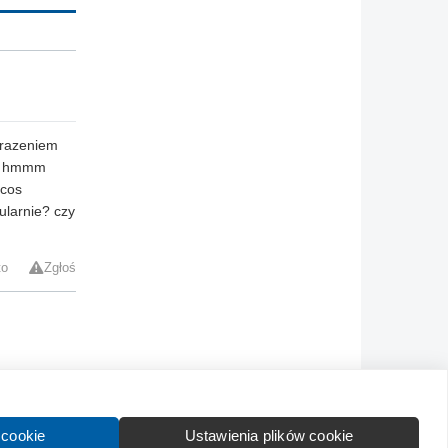
wrazeniem
sa hmmm
 cos
ularnie? czy
to
Zgłoś
Kontakt
Wytyczne dla społeczności
Regulamin
 cookie
Ustawienia plików cookie
formation in English:
About
Advertise
Contact