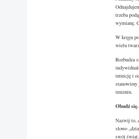
Odnajdujemy
trzeba podą
wymianę. Co
W kręgu po
wielu twar
Rozbudza si
indywidualn
intuicję i 
stanowimy j
imieniu.
Obudź się.
Nazwij to, 
słowo „dzia
swój świat