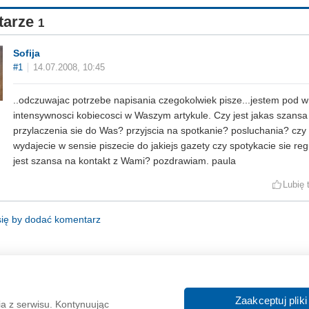
tarze
1
Sofija
#1
14.07.2008, 10:45
..odczuwajac potrzebe napisania czegokolwiek pisze...jestem pod 
intensywnosci kobiecosci w Waszym artykule. Czy jest jakas szan
przylaczenia sie do Was? przyjscia na spotkanie? posluchania? czy
wydajecie w sensie piszecie do jakiejs gazety czy spotykacie sie reg
jest szansa na kontakt z Wami? pozdrawiam. paula
Lubię 
się by dodać komentarz
O nas
Reklama
Zaakceptuj pliki
ia z serwisu. Kontynuując
In