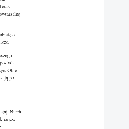
Teraz
powtarzalną
obietę o
icze.
naszego
 posiada
zyn. Obie
ać ją po
iałaj. Niech
 kreujesz
z