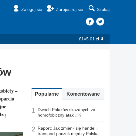
Zaloguj się
Zarejestruj się
Szukaj
£1=5.01 zł
tów
obiety –
Popularne
Komentowane
sparcia
jne
1
Dwóch Polaków skazanych za
dzą
homofobiczny atak
9
2
Raport: Jak zmienił się handel i
transport paczek między Polską