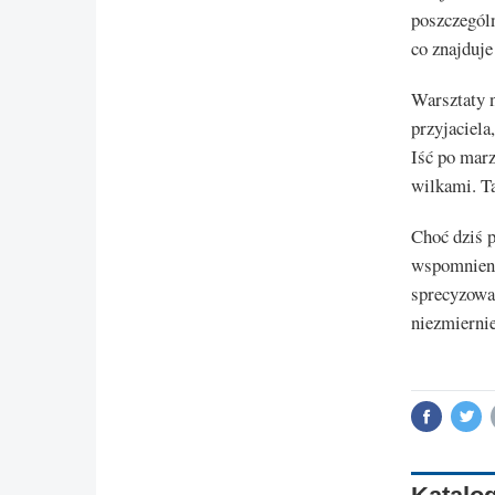
poszczególn
co znajduje
Warsztaty n
przyjaciela
Iść po marz
wilkami. Ta
Choć dziś p
wspomnienie
sprecyzowa
niezmiernie