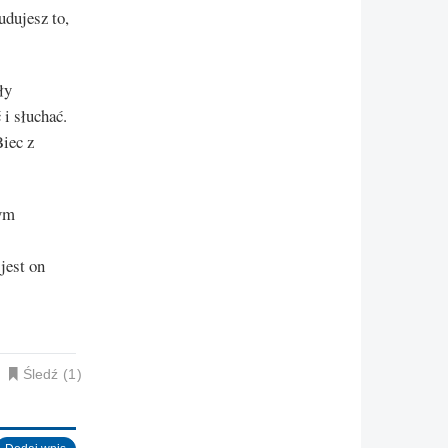
udujesz to,
ły
 i słuchać.
iec z
zym
jest on
Śledź
1