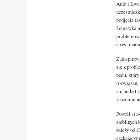
Ania i Ewa 
uczestniczk
podjęcia ta
Tematyka n
problemów n
stres, marze
Zainspirow
się z probl
pędu, który
rozwiązań, 
się budził 
zrozumieni
Powoli sta
stabilnych
zależy od C
czekającym,