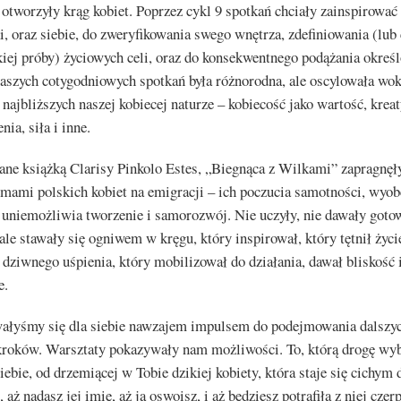
otworzyły krąg kobiet. Poprzez cykl 9 spotkań chciały zainspirować 
i, oraz siebie, do zweryfikowania swego wnętrza, zdefiniowania (lub
kiej próby) życiowych celi, oraz do konsekwentnego podążania określ
aszych cotygodniowych spotkań była różnorodna, ale oscylowała wo
ajbliższych naszej kobiecej naturze – kobiecość jako wartość, krea
nia, siła i inne.
ane książką Clarisy Pinkolo Estes, „Biegnąca z Wilkami” zapragnęł
emami polskich kobiet na emigracji – ich poczucia samotności, wyo
 uniemożliwia tworzenie i samorozwój. Nie uczyły, nie dawały goto
ale stawały się ogniwem w kręgu, który inspirował, który tętnił życ
z dziwnego uśpienia, który mobilizował do działania, dawał bliskość 
e.
wałyśmy się dla siebie nawzajem impulsem do podejmowania dalszyc
 kroków. Warsztaty pokazywały nam możliwości. To, którą drogę wyb
iebie, od drzemiącej w Tobie dzikiej kobiety, która staje się cichym
 aż nadasz jej imię, aż ją oswoisz, i aż będziesz potrafiła z niej czer