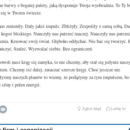
e barwy z bogatej palety, jaką dysponuje Twoja wyobraźnia. To Ty b
 się w Twoim świecie.
as zmieniły. Dały jakiś impuls. Zbliżyły. Zespoliły z samą sobą. Da
, kogoś bliskiego. Nauczyły nas patrzeć inaczej. Nauczyły nas patrzeć
enia. Kreować swój świat. Głęboko oddychać. Nie bać się tworzyć. B
ńczyć. Szaleć. Wyzwalać siebie. Bez ograniczeń.
owoli nasz krąg się zamyka, to nie chcemy, aby stał się jedynie nas
m. Chcemy iść dalej, zataczać szersze kręgi. Choć jeszcze nie
łyśmy naszych planów to wiemy, że podążymy za tym impulsem, bo 
 silny i pełen energii.
Zgłoś błąd
Lubię to