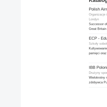
Katalog
Organizacje 
Londyn
Successor of
Great Britain
Szkoły sobot
Kultywowani
pamięci oraz 
IBB Polon
Drużyny spo
Wielokrotny m
zdobywca Puc