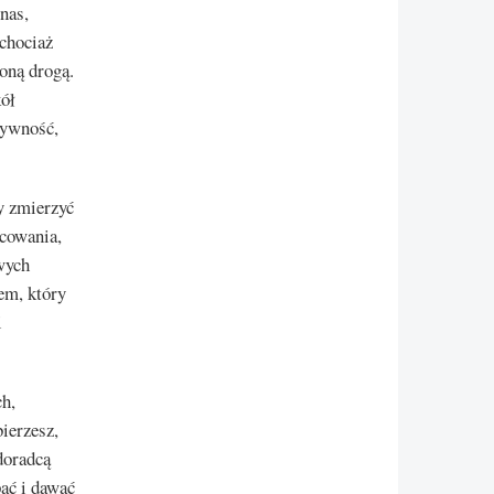
nas,
 chociaż
oną drogą.
kół
tywność,
y zmierzyć
bcowania,
wych
iem, który
i
h,
ierzesz,
 doradcą
pać i dawać