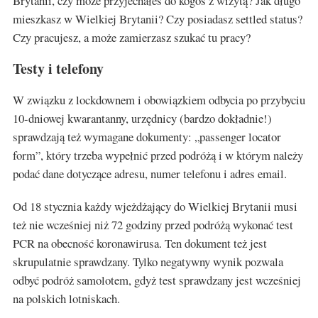
Brytanii, czy może przyjechałeś do kogoś z wizytą? Jak długo
mieszkasz w Wielkiej Brytanii? Czy posiadasz settled status?
Czy pracujesz, a może zamierzasz szukać tu pracy?
Testy i telefony
W związku z lockdownem i obowiązkiem odbycia po przybyciu
10-dniowej kwarantanny, urzędnicy (bardzo dokładnie!)
sprawdzają też wymagane dokumenty: „passenger locator
form”, który trzeba wypełnić przed podróżą i w którym należy
podać dane dotyczące adresu, numer telefonu i adres email.
Od 18 stycznia każdy wjeżdżający do Wielkiej Brytanii musi
też nie wcześniej niż 72 godziny przed podróżą wykonać test
PCR na obecność koronawirusa. Ten dokument też jest
skrupulatnie sprawdzany. Tylko negatywny wynik pozwala
odbyć podróż samolotem, gdyż test sprawdzany jest wcześniej
na polskich lotniskach.