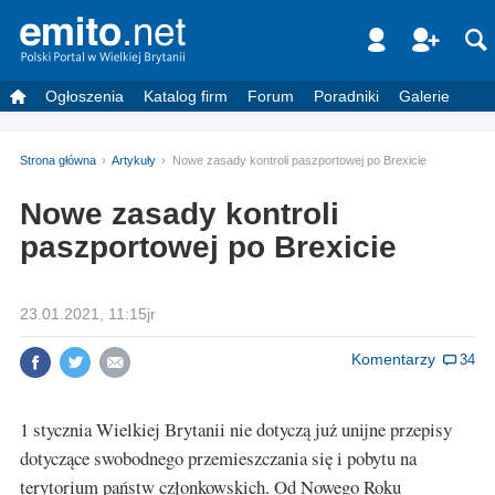
Ogłoszenia
Katalog firm
Forum
Poradniki
Galerie
Strona główna
Artykuły
Nowe zasady kontroli paszportowej po Brexicie
Nowe zasady kontroli
paszportowej po Brexicie
23.01.2021, 11:15jr
Komentarzy
34
1 stycznia Wielkiej Brytanii nie dotyczą już unijne przepisy
dotyczące swobodnego przemieszczania się i pobytu na
terytorium państw członkowskich. Od Nowego Roku