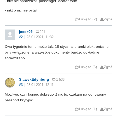
- nikt nie sprawdzał "passenger locator form"
- nikt o nic nie pytał
Lubię to
2
Zgłoś
jacek05
291
#2
23.01.2021, 11:32
Dwa tygodnie temu może tak. 18 stycznia bramki elektroniczne
były wyłączone, a wszystkie dokumenty bardzo dokładnie
sprawdzano.
Lubię to
3
Zgłoś
SlawekEdynburg
1 536
#3
23.01.2021, 12:11
Możliwe, czyli koniec dobrego :) nic to, czekam na odnowiony
paszport brytyjski.
Lubię to
1
Zgłoś