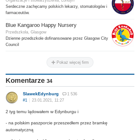
Organizacje i stowarzyszenia, Londyn
Serdeczne zachęcamy polskich lekarzy, stomatologów i
farmaceutów.
Blue Kangaroo Happy Nursery
Przedszkola, Glasgow
Dzienne przedszkole dofinansowane przez Glasgow City
Council
Pokaż więcej firm
Komentarze
34
SlawekEdynburg
1 536
#1
23.01.2021, 11:27
2 tyg temu lądowałem w Edynburgu i
- na polskim paszporcie przeszedłem przez bramkę
automatyczną