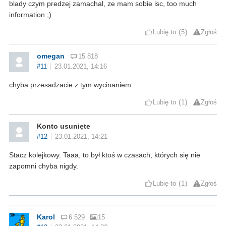
blady czym predzej zamachal, ze mam sobie isc, too much
information ;)
Lubię to
5
Zgłoś
omegan
15 818
#11
23.01.2021, 14:16
chyba przesadzacie z tym wycinaniem.
Lubię to
1
Zgłoś
Konto usunięte
#12
23.01.2021, 14:21
Stacz kolejkowy. Taaa, to był ktoś w czasach, których się nie
zapomni chyba nigdy.
Lubię to
1
Zgłoś
Karol
6 529
15