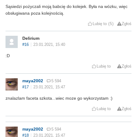
Sąsiedzi pożyczali moją babcię do kolejek. Była na wózku, więc
obsługiwana poza kolejnością.
Lubię to
5
Zgłoś
Delirium
#16
23.01.2021, 15:40
:D
Lubię to
Zgłoś
maya2002
5 594
#17
23.01.2021, 15:47
znalazlam faceta szkota...wiec moze go wykorzystam :)
Lubię to
Zgłoś
maya2002
5 594
#18
23.01.2021, 15:47