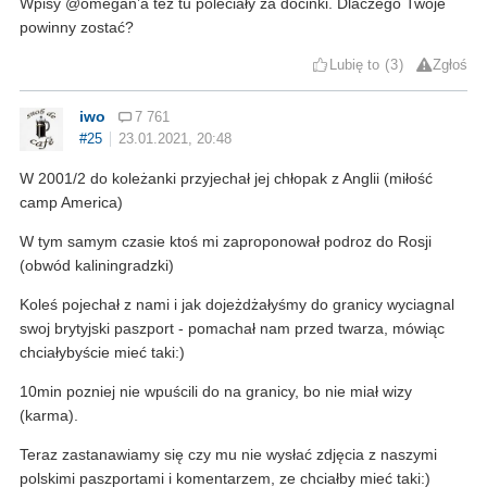
Wpisy @omegan’a też tu poleciały za docinki. Dlaczego Twoje
powinny zostać?
Lubię to
3
Zgłoś
iwo
7 761
#25
23.01.2021, 20:48
W 2001/2 do koleżanki przyjechał jej chłopak z Anglii (miłość
camp America)
W tym samym czasie ktoś mi zaproponował podroz do Rosji
(obwód kaliningradzki)
Koleś pojechał z nami i jak dojeżdżałyśmy do granicy wyciagnal
swoj brytyjski paszport - pomachał nam przed twarza, mówiąc
chciałybyście mieć taki:)
10min pozniej nie wpuścili do na granicy, bo nie miał wizy
(karma).
Teraz zastanawiamy się czy mu nie wysłać zdjęcia z naszymi
polskimi paszportami i komentarzem, ze chciałby mieć taki:)