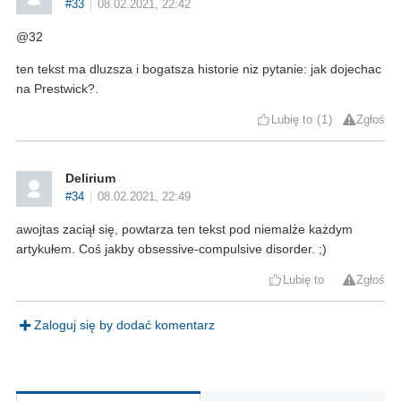
#33
08.02.2021, 22:42
@32
ten tekst ma dluzsza i bogatsza historie niz pytanie: jak dojechac
na Prestwick?.
Lubię to
1
Zgłoś
Delirium
#34
08.02.2021, 22:49
awojtas zaciął się, powtarza ten tekst pod niemalże każdym
artykułem. Coś jakby obsessive-compulsive disorder. ;)
Lubię to
Zgłoś
Zaloguj się by dodać komentarz