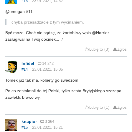
#13
23.01.2021, 14:32
@omegan #11:
chyba przesadzacie z tym wycinaniem.
Być może. Choć nie sądzę, że żartobliwy wpis @Harrier
zasługiwał na Twój docinek... :/
Lubię to
3
Zgłoś
Infidel
14 242
#14
23.01.2021, 15:06
Tomek juz tak ma, kobiety go swedzom.
Po co zestalatali do tej Polski, tylko zesta Brytyjskiego szczepa
zawlekli, brawo wy.
Lubię to
1
Zgłoś
knapior
3 364
#15
23.01.2021, 15:21