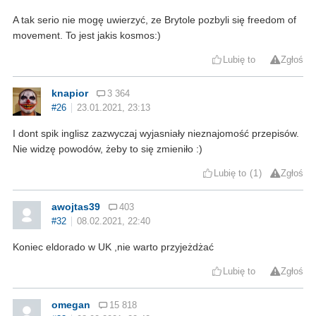
A tak serio nie mogę uwierzyć, ze Brytole pozbyli się freedom of
movement. To jest jakis kosmos:)
Lubię to
Zgłoś
knapior
3 364
#26
23.01.2021, 23:13
I dont spik inglisz zazwyczaj wyjasniały nieznajomość przepisów.
Nie widzę powodów, żeby to się zmieniło :)
Lubię to
1
Zgłoś
awojtas39
403
#32
08.02.2021, 22:40
Koniec eldorado w UK ,nie warto przyjeżdżać
Lubię to
Zgłoś
omegan
15 818