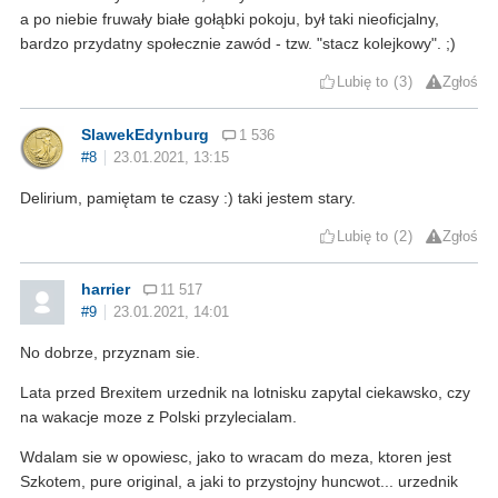
a po niebie fruwały białe gołąbki pokoju, był taki nieoficjalny,
bardzo przydatny społecznie zawód - tzw. "stacz kolejkowy". ;)
Lubię to
3
Zgłoś
SlawekEdynburg
1 536
#8
23.01.2021, 13:15
Delirium, pamiętam te czasy :) taki jestem stary.
Lubię to
2
Zgłoś
harrier
11 517
#9
23.01.2021, 14:01
No dobrze, przyznam sie.
Lata przed Brexitem urzednik na lotnisku zapytal ciekawsko, czy
na wakacje moze z Polski przylecialam.
Wdalam sie w opowiesc, jako to wracam do meza, ktoren jest
Szkotem, pure original, a jaki to przystojny huncwot... urzednik