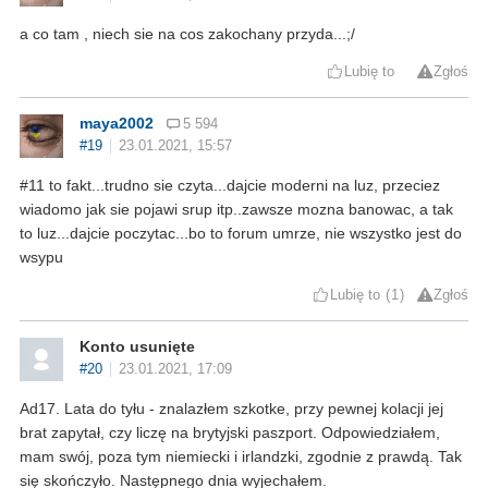
a co tam , niech sie na cos zakochany przyda...;/
Lubię to
Zgłoś
maya2002
5 594
#19
23.01.2021, 15:57
#11 to fakt...trudno sie czyta...dajcie moderni na luz, przeciez
wiadomo jak sie pojawi srup itp..zawsze mozna banowac, a tak
to luz...dajcie poczytac...bo to forum umrze, nie wszystko jest do
wsypu
Lubię to
1
Zgłoś
Konto usunięte
#20
23.01.2021, 17:09
Ad17. Lata do tyłu - znalazłem szkotke, przy pewnej kolacji jej
brat zapytał, czy liczę na brytyjski paszport. Odpowiedziałem,
mam swój, poza tym niemiecki i irlandzki, zgodnie z prawdą. Tak
się skończyło. Następnego dnia wyjechałem.