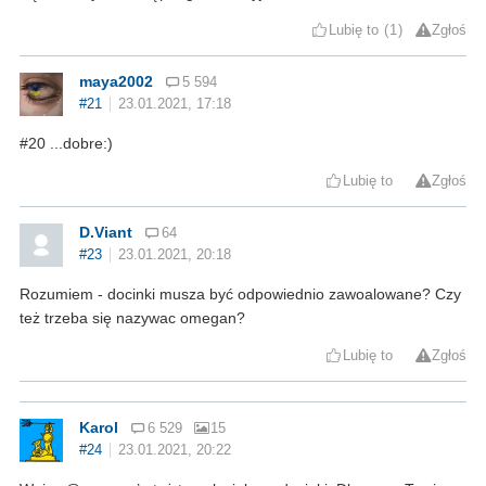
Lubię to
1
Zgłoś
maya2002
5 594
#21
23.01.2021, 17:18
#20 ...dobre:)
Lubię to
Zgłoś
D.Viant
64
#23
23.01.2021, 20:18
Rozumiem - docinki musza być odpowiednio zawoalowane? Czy
też trzeba się nazywac omegan?
Lubię to
Zgłoś
Karol
6 529
15
#24
23.01.2021, 20:22