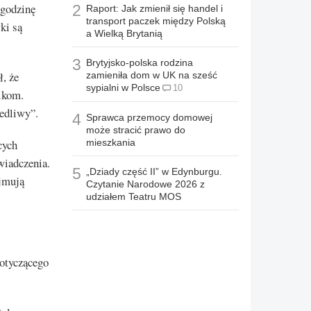
 godzinę
2
Raport: Jak zmienił się handel i
transport paczek między Polską
ki są
a Wielką Brytanią
3
Brytyjsko-polska rodzina
, że
zamieniła dom w UK na sześć
sypialni w Polsce
10
ikom.
edliwy”.
4
Sprawca przemocy domowej
może stracić prawo do
cych
mieszkania
wiadczenia.
5
„Dziady część II” w Edynburgu.
ejmują
Czytanie Narodowe 2026 z
udziałem Teatru MOS
dotyczącego