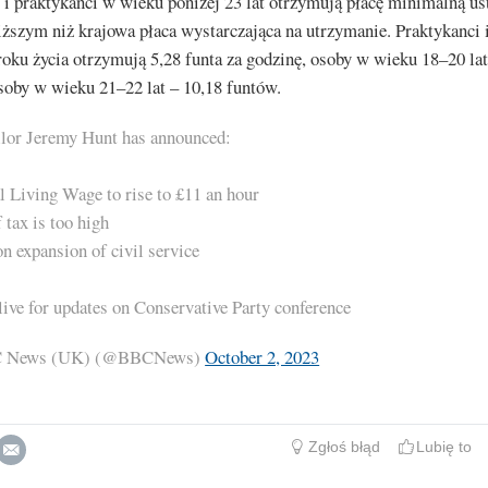
i praktykanci w wieku poniżej 23 lat otrzymują płacę minimalną us
ższym niż krajowa płaca wystarczająca na utrzymanie. Praktykanci 
roku życia otrzymują 5,28 funta za godzinę, osoby w wieku 18–20 lat
soby w wieku 21–22 lat – 10,18 funtów.
lor Jeremy Hunt has announced:
l Living Wage to rise to £11 an hour
 tax is too high
on expansion of civil service
live for updates on Conservative Party conference
 News (UK) (@BBCNews)
October 2, 2023
Zgłoś błąd
Lubię to