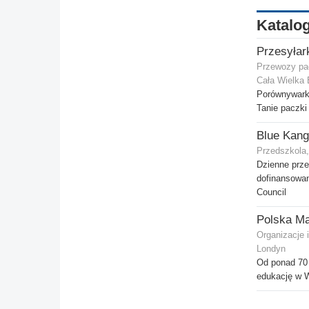
Katalog
Przesyłar
Przewozy pa
Cała Wielka 
Porównywarka
Tanie paczki
Przedszkola
Dzienne prz
dofinansowa
Council
Polska Ma
Organizacje 
Londyn
Od ponad 70 
edukację w Wi