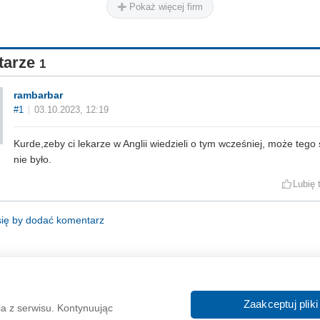
Pokaż więcej firm
tarze
1
rambarbar
#1
03.10.2023, 12:19
Kurde,zeby ci lekarze w Anglii wiedzieli o tym wcześniej, może tego 
nie było.
Lubię 
się by dodać komentarz
O nas
Reklama
Zaakceptuj pliki
ia z serwisu. Kontynuując
In