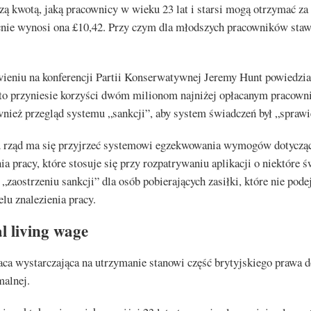
szą kwotą, jaką pracownicy w wieku 23 lat i starsi mogą otrzymać za
cnie wynosi ona £10,42. Przy czym dla młodszych pracowników staw
eniu na konferencji Partii Konserwatywnej Jeremy Hunt powiedział
 to przyniesie korzyści dwóm milionom najniżej opłacanym pracown
nież przegląd systemu „sankcji”, aby system świadczeń był „sprawi
 rząd ma się przyjrzeć systemowi egzekwowania wymogów dotyczą
a pracy, które stosuje się przy rozpatrywaniu aplikacji o niektóre ś
„zaostrzeniu sankcji” dla osób pobierających zasiłki, które nie pod
elu znalezienia pracy.
l living wage
ca wystarczająca na utrzymanie stanowi część brytyjskiego prawa 
malnej.