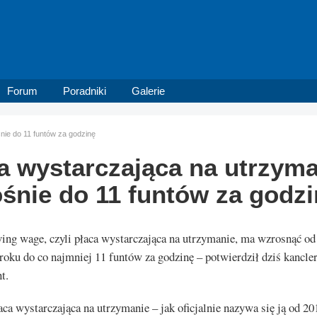
Forum
Poradniki
Galerie
nie do 11 funtów za godzinę
a wystarczająca na utrzym
śnie do 11 funtów za godz
ving wage, czyli płaca wystarczająca na utrzymanie, ma wzrosnąć od
roku do co najmniej 11 funtów za godzinę – potwierdził dziś kancle
t.
ca wystarczająca na utrzymanie – jak oficjalnie nazywa się ją od 20