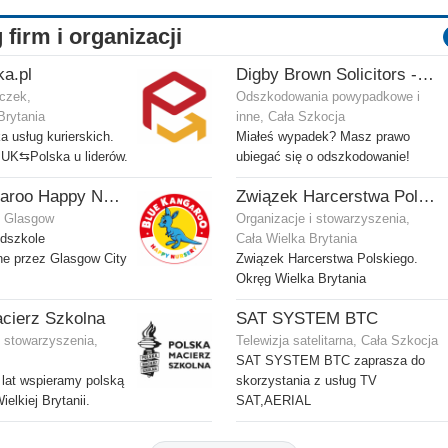
 firm i organizacji
ka.pl
Digby Brown Solicitors - Odszkodowania w Szkocji
czek,
Odszkodowania powypadkowe i
Brytania
inne, Cała Szkocja
 usług kurierskich.
Miałeś wypadek? Masz prawo
 UK⇆Polska u liderów.
ubiegać się o odszkodowanie!
Blue Kangaroo Happy Nursery
Związek Harcerstwa Polskiego w Wielkiej Brytanii
, Glasgow
Organizacje i stowarzyszenia,
edszkole
Cała Wielka Brytania
ne przez Glasgow City
Związek Harcerstwa Polskiego.
Okręg Wielka Brytania
cierz Szkolna
SAT SYSTEM BTC
i stowarzyszenia,
Telewizja satelitarna, Cała Szkocja
SAT SYSTEM BTC zaprasza do
lat wspieramy polską
skorzystania z usług TV
elkiej Brytanii.
SAT,AERIAL