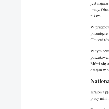
jest najniż
pracy. Obe
niższe.
W przemówi
posunięcie
Obiecał rów
W tym celu
poszukiwani
Mówi się o 
działań w c
Nationa
Krajowa pła
płacy mini