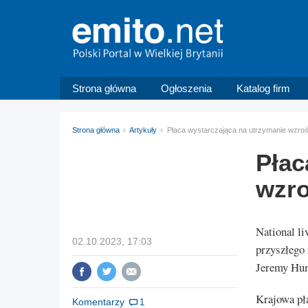
Strona główna
Ogłoszenia
Katalog firm
Strona główna
Artykuły
Płaca wystarczająca na utrzymanie wzroś
Płac
wzro
National li
02.10.2023, 17:03
przyszłego 
Jeremy Hun
Krajowa pła
Komentarzy
1