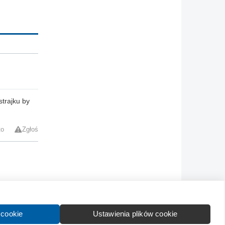
strajku by
to
Zgłoś
Kontakt
Wytyczne dla społeczności
Regulamin
 cookie
Ustawienia plików cookie
formation in English:
About
Advertise
Contact