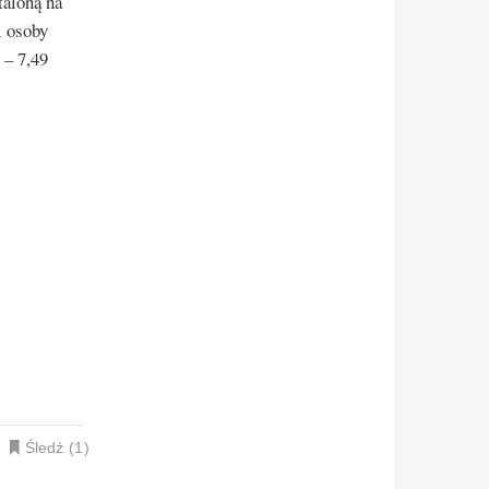
taloną na
i osoby
 – 7,49
Śledź
1