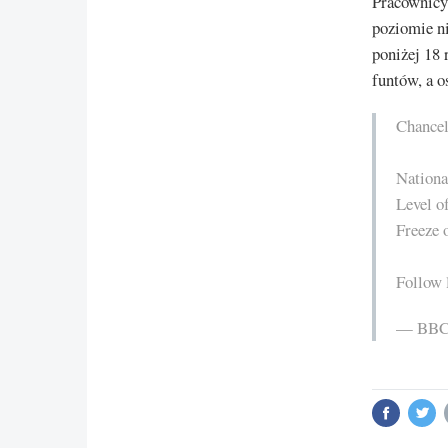
Pracownicy 
poziomie ni
poniżej 18 
funtów, a o
Chancel
Nationa
Level of
Freeze 
Follow 
— BBC