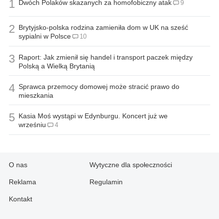
1
Dwóch Polaków skazanych za homofobiczny atak
9
2
Brytyjsko-polska rodzina zamieniła dom w UK na sześć
sypialni w Polsce
10
3
Raport: Jak zmienił się handel i transport paczek między
Polską a Wielką Brytanią
4
Sprawca przemocy domowej może stracić prawo do
mieszkania
5
Kasia Moś wystąpi w Edynburgu. Koncert już we
wrześniu
4
O nas
Wytyczne dla społeczności
Reklama
Regulamin
Kontakt