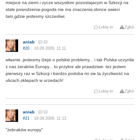
miejsce na ziemi i zycze wszystkim pozostajacym w Szkocji na
stale powodzenia-pogoda nie ma znaczenia;slonce swieci
tam,gdzie jestesmy szczesliwi.
Lubię to
Zgłoś
aniab
10
#20
18.09.2009, 11:11
własnie..jestesmy lżejsi o polskie problemy... i tak Polska uczynila
z nas żeraków Europy... to przykre ale prawdziwe. tez jestem
pierwszy raz w Szkocji i bardzo podoba mi sie ta życzliwość na
ulicach,sklepach w urzedach!
Lubię to
Zgłoś
aniab
10
#21
18.09.2009, 11:13
"żebraków europy"