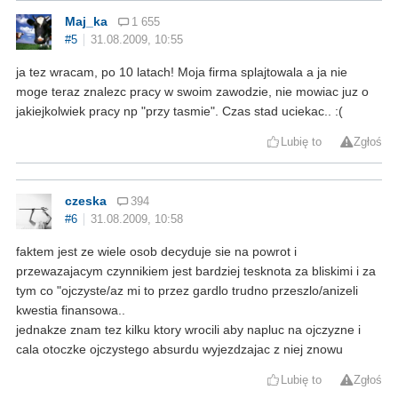
Maj_ka
1 655
#5
31.08.2009, 10:55
ja tez wracam, po 10 latach! Moja firma splajtowala a ja nie
moge teraz znalezc pracy w swoim zawodzie, nie mowiac juz o
jakiejkolwiek pracy np "przy tasmie". Czas stad uciekac.. :(
Lubię to
Zgłoś
czeska
394
#6
31.08.2009, 10:58
faktem jest ze wiele osob decyduje sie na powrot i
przewazajacym czynnikiem jest bardziej tesknota za bliskimi i za
tym co "ojczyste/az mi to przez gardlo trudno przeszlo/anizeli
kwestia finansowa..
jednakze znam tez kilku ktory wrocili aby napluc na ojczyzne i
cala otoczke ojczystego absurdu wyjezdzajac z niej znowu
Lubię to
Zgłoś