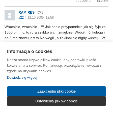
Lubię to
Zgłoś
RAMIRES
1
#22
12.10.2009, 12:58
Wracajcie, wracajcie....!!! Jak sobie przypomnicie jak się żyje za
1500 pln mc. to rura szybko wam zmięknie. Wrócił mój kolega i
po 3 mc znowu jest w Norwegii , a zaklinał się nigdy więcej... W
PL nie ma przyszłości, gigantyczny dług publiczny tu kryzys
dopiero się zaczyna jeśli ktoś nie musi to ja bym nie wracał
Informacja o cookies
Pozdrawiam wszystkich z PL
Nasza strona używa plików cookie, aby poprawić jakość
Lubię to
Zgłoś
korzystania z serwisu. Kontynuując przeglądanie, wyrażasz
zgodę na używanie cookies.
mikolajM21
263
Dowiedz się więcej
#23
13.10.2009, 12:22
Tylu problemow ile mi przyspozyli ludzie tutaj nie mialam nigdy w
Zaakceptuj pliki cookie
zyciu,ale z drugiej strony,nauczylam sie cenic siebie,wiem juz
troche wiecej jak walczyc np.z nieutrzciwym
Ustawienia plików cookie
pracodawca,dyskryminacja,nagminna zreszta.mam nadzieje ,ze
tacy ludzie zdaja sobie sprawe ,ze to na krotka mete,bo jesli nie