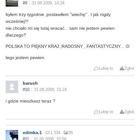
#9
31.08.2009, 14:24
byłem trzy tygodnie ,postawiłem "wiechę" . I jak nigdy
wcześniej!!!
nie chciało mi się tutaj wracać... sam nie jestem pewien
dlaczego?
POLSKA TO PIĘKNY KRAJ ;RADOSNY , FANTASTYCZNY... :D
tego jestem pewien.
Lubię to
Zgłoś
baruch
#10
31.08.2009, 15:24
i gdzie mieszkasz teraz ?
Lubię to
Zgłoś
edimka.1
1 334
35
#11
31.08.2009, 15:58