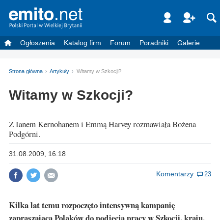
Ogłoszenia
Katalog firm
Forum
Poradniki
Galerie
Strona główna
Artykuły
Witamy w Szkocji?
Witamy w Szkocji?
Z Ianem Kernohanem i Emmą Harvey rozmawiała Bożena
Podgórni.
31.08.2009, 16:18
Komentarzy
23
Kilka lat temu rozpoczęto intensywną kampanię
zapraszającą Polaków do podjęcia pracy w Szkocji, kraju,