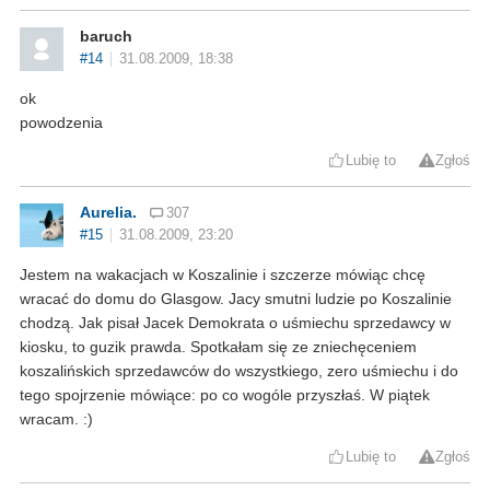
baruch
#14
31.08.2009, 18:38
ok
powodzenia
Lubię to
Zgłoś
Aurelia.
307
#15
31.08.2009, 23:20
Jestem na wakacjach w Koszalinie i szczerze mówiąc chcę
wracać do domu do Glasgow. Jacy smutni ludzie po Koszalinie
chodzą. Jak pisał Jacek Demokrata o uśmiechu sprzedawcy w
kiosku, to guzik prawda. Spotkałam się ze zniechęceniem
koszalińskich sprzedawców do wszystkiego, zero uśmiechu i do
tego spojrzenie mówiące: po co wogóle przyszłaś. W piątek
wracam. :)
Lubię to
Zgłoś