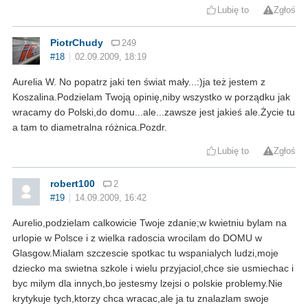
Lubię to
Zgłoś
PiotrChudy
249
#18
02.09.2009, 18:19
Aurelia W. No popatrz jaki ten świat mały...:)ja też jestem z
Koszalina.Podzielam Twoją opinię,niby wszystko w porządku jak
wracamy do Polski,do domu...ale...zawsze jest jakieś ale.Życie tu
a tam to diametralna różnica.Pozdr.
Lubię to
Zgłoś
robert100
2
#19
14.09.2009, 16:42
Aurelio,podzielam calkowicie Twoje zdanie;w kwietniu bylam na
urlopie w Polsce i z wielka radoscia wrocilam do DOMU w
Glasgow.Mialam szczescie spotkac tu wspanialych ludzi,moje
dziecko ma swietna szkole i wielu przyjaciol,chce sie usmiechac i
byc milym dla innych,bo jestesmy lzejsi o polskie problemy.Nie
krytykuje tych,ktorzy chca wracac,ale ja tu znalazlam swoje