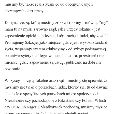
musimy być także realistyczni co do obecnych danych
dotyczących ofert pracy.
Kolejną rzeczą, którą musimy zrobić i robimy – mówiąc "my"
mam tu na myśli zarówno rząd, jak i urzędy lokalne - jest
zapewnienie opieki publicznej, która zachęci ludzi, aby zostali.
Promujemy Szkocję, jako miejsce, gdzie jest wysoki standard
życia, wspaniały system edukacyjny - od szkoły podstawowej
po uniwersytety i college, wspaniała natura, przestrzeń oraz
miejsce, gdzie zapewnione są usługi publiczne na dobrym
poziomie.
Wszyscy - urzędy lokalne oraz rząd - musimy się upewnić, że
myślimy nie tylko o potrzebach ludzi, którzy żyli tu od dawna,
ale także o specyficznych potrzebach mikro społeczności.
Niezależnie czy pochodzą one z Pakistanu czy Polski, Włoch
czy USA lub Nigerii. Skądkolwiek pochodzą, musimy myśleć
o tym, co spowoduje, że ludzie będą chcieli zostać.