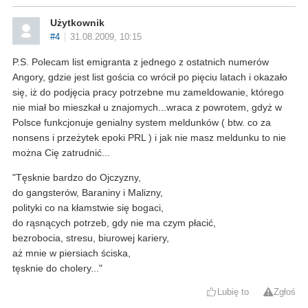
Użytkownik
#4
31.08.2009, 10:15
P.S. Polecam list emigranta z jednego z ostatnich numerów
Angory, gdzie jest list gościa co wrócił po pięciu latach i okazało
się, iż do podjęcia pracy potrzebne mu zameldowanie, którego
nie miał bo mieszkał u znajomych...wraca z powrotem, gdyż w
Polsce funkcjonuje genialny system meldunków ( btw. co za
nonsens i przeżytek epoki PRL ) i jak nie masz meldunku to nie
można Cię zatrudnić...
"Tęsknie bardzo do Ojczyzny,
do gangsterów, Baraniny i Malizny,
polityki co na kłamstwie się bogaci,
do rąsnących potrzeb, gdy nie ma czym płacić,
bezrobocia, stresu, biurowej kariery,
aż mnie w piersiach ściska,
tęsknie do cholery..."
Lubię to
Zgłoś