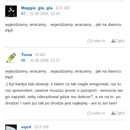
Maggie_gla_gla
4 183
#7
31.08.2009, 12:03
wyjezdzamy, wracamy... wyjezdzamy, wracamy... jak na dworcu
PKP
Lubię to
Zgłoś
Tosia
467
#8
31.08.2009, 13:37
wyjezdzamy, wracamy... wyjezdzamy, wracamy... jak na dworcu
PKP
;) byl kiedys taki dowcip, o takim co tak ciagle emigrowal, raz tu
raz spowrotem, zawsze muszac prosic o paszport - wreszcie sie
go zapytali, zeby zdecydowal gdzie mu dobrze?, a on na to: po
drodze! I nam juz tak po drodze jest najlepiej - ani tu ani tam!
Lubię to
Zgłoś
squit
3 108