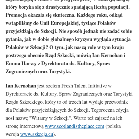
który boryka się z drastycznie spadającą liczbą populacji.
Promocja okazała się skuteczna. Każdego roku, odkąd
wstąpiliśmy do Unii Europejskiej, tysiące Polaków
przyjeżdżają do Szkocji. Nie sposób jednak nie zadać sobie
pytania, jak w dobie globalnego kryzysu wygląda sytuacja
Polaków w Szkocji? O tym, jak naszą rolę w tym kraju
postrzega obecnie Rząd Szkocki, mówią Ian Kernohan i
Emma Harvey z Dyrektoratu ds. Kultury, Spraw
Zagranicznych oraz Turystyki.
Ian Kernohan
jest szefem Fresh Talent Initiative w
Dyrektoracie ds. Kultury, Spraw Zagranicznych oraz Turystyki
Rządu Szkockiego, który to od trzech lat wydaje przewodnik
dla Polaków przyjeżdżających do Szkocji. Tegoroczna edycja
nosi nazwę "Witamy w Szkocji". Warto też zajrzeć na ich
stronę internetową
www.scotlandistheplace.com
(polska
wersja
www.szkocja.eu
).