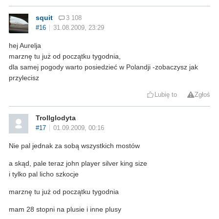
squit
3 108
#16
31.08.2009, 23:29
hej Aurelja
marznę tu już od początku tygodnia,
dla samej pogody warto posiedzieć w Polandji -zobaczysz jak
przylecisz
Lubię to
Zgłoś
Trollglodyta
#17
01.09.2009, 00:16
Nie pal jednak za sobą wszystkich mostów
a skąd, pale teraz john player silver king size
i tylko pal licho szkocje
marznę tu już od początku tygodnia
mam 28 stopni na plusie i inne plusy