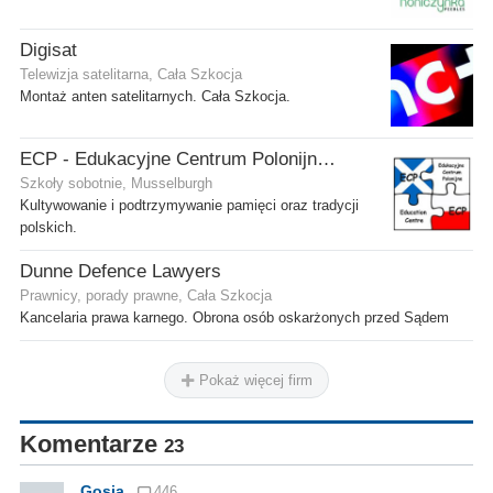
Digisat
Telewizja satelitarna, Cała Szkocja
Montaż anten satelitarnych. Cała Szkocja.
ECP - Edukacyjne Centrum Polonijne SCIO - Musselburgh
Szkoły sobotnie, Musselburgh
Kultywowanie i podtrzymywanie pamięci oraz tradycji
polskich.
Dunne Defence Lawyers
Prawnicy, porady prawne, Cała Szkocja
Kancelaria prawa karnego. Obrona osób oskarżonych przed Sądem
Pokaż więcej firm
Komentarze
23
Gosia
446