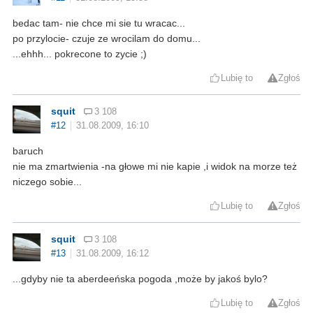
bedac tam- nie chce mi sie tu wracac...
po przylocie- czuje ze wrocilam do domu...
...ehhh... pokrecone to zycie ;)
Lubię to
Zgłoś
squit
3 108
#12
31.08.2009, 16:10
baruch
nie ma zmartwienia -na głowe mi nie kapie ,i widok na morze też
niczego sobie...
Lubię to
Zgłoś
squit
3 108
#13
31.08.2009, 16:12
...gdyby nie ta aberdeeńska pogoda ,może by jakoś bylo?
Lubię to
Zgłoś