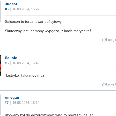
Judasz
#5
16.08.2024, 16:29
Salceson to teraz towar deficytowy.
Skuteczny jest, demony wypędza, z kocic starych też .
Lubię 
Sokole
#6
16.08.2024, 16:49
"lastryko" taka moc ma?
Lubię 
omegan
#7
16.08.2024, 18:14
uzywany byl do egzorcyzmow, wiec to powazny pauer