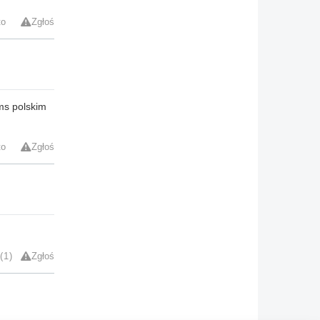
to
Zgłoś
ms polskim
to
Zgłoś
1
Zgłoś