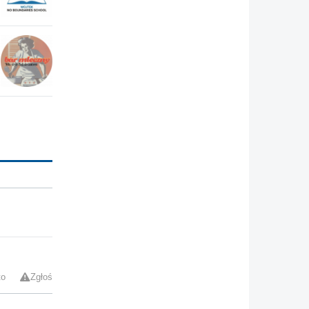
to
Zgłoś