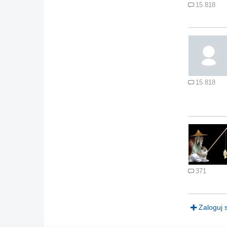
15 818
15 818
371
Zaloguj 