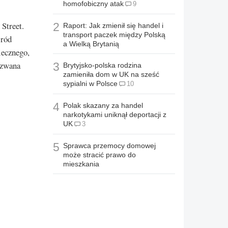
homofobiczny atak
9
Street.
2
Raport: Jak zmienił się handel i
transport paczek między Polską
śród
a Wielką Brytanią
iecznego,
k zwana
3
Brytyjsko-polska rodzina
zamieniła dom w UK na sześć
sypialni w Polsce
10
4
Polak skazany za handel
narkotykami uniknął deportacji z
UK
3
5
Sprawca przemocy domowej
może stracić prawo do
mieszkania