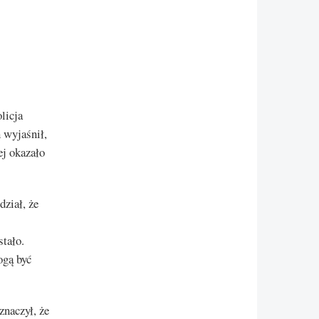
licja
 wyjaśnił,
ej okazało
ział, że
stało.
ogą być
naczył, że