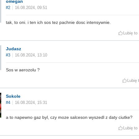
omegan
#2
16.08.2024, 09:51
tak, to oni. i ten ich sos tez pachnie dosc intensywnie.
Lubię to
Judasz
#3
16.08.2024, 13:10
Sos w aerozolu ?
Lubię 
Sokole
#4
16.08.2024, 15:31
a to napewno gaz byl, czy moze salceson wyszedl z daty ciutke?
Lubię to