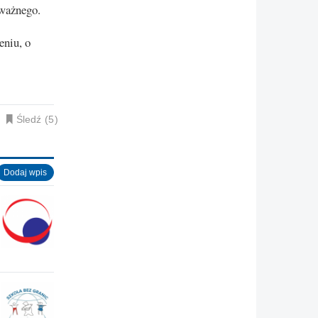
oważnego.
eniu, o
Śledź
5
Dodaj wpis