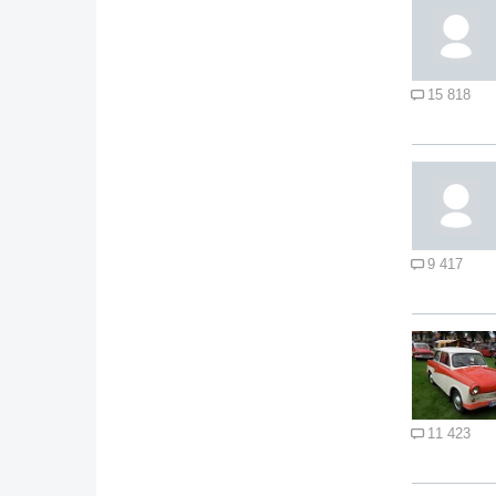
15 818
9 417
11 423