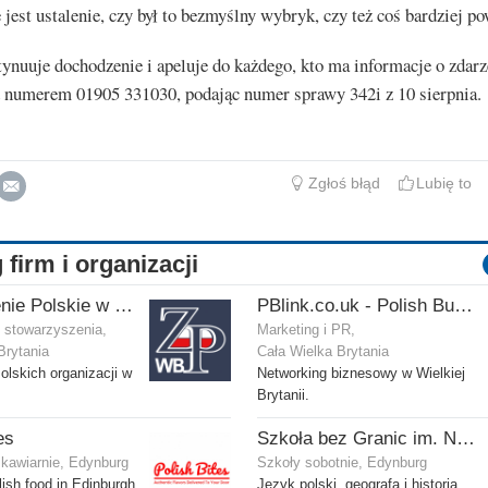
 jest ustalenie, czy był to bezmyślny wybryk, czy też coś bardziej p
tynuuje dochodzenie i apeluje do każdego, kto ma informacje o zdarz
d numerem 01905 331030, podając numer sprawy 342i z 10 sierpnia.
Zgłoś błąd
Lubię to
 firm i organizacji
Zjednoczenie Polskie w Wielkiej Brytanii
PBlink.co.uk - Polish Business Link
i stowarzyszenia,
Marketing i PR,
Brytania
Cała Wielka Brytania
olskich organizacji w
Networking biznesowy w Wielkiej
Brytanii.
es
Szkoła bez Granic im. Niedźwiedzia Wojtka
 kawiarnie, Edynburg
Szkoły sobotnie, Edynburg
ish food in Edinburgh.
Język polski, geografa i historia