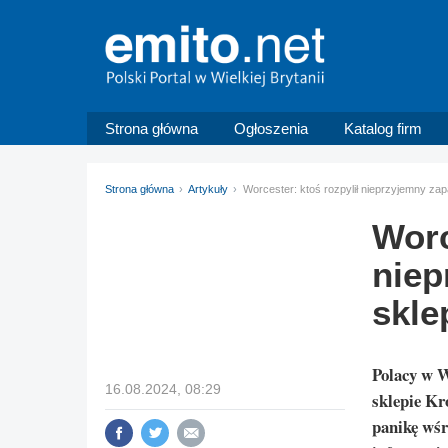
Strona główna
Ogłoszenia
Katalog firm
Strona główna
Artykuły
Worcester: ktoś rozpylił nieprzyjemny zap
Worc
niep
skle
Polacy w W
16.08.2024, 08:29
sklepie Kr
panikę wśr