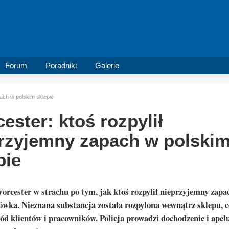
Forum
Poradniki
Galerie
ach w polskim sklepie
ester: ktoś rozpylił
rzyjemny zapach w polski
pie
orcester w strachu po tym, jak ktoś rozpylił nieprzyjemny zapa
ówka. Nieznana substancja została rozpylona wewnątrz sklepu, 
ód klientów i pracowników. Policja prowadzi dochodzenie i apelu