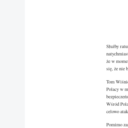
Służby ratu
natychmiast
że w momenc
się, że nie
Tom Wiśnie
Polacy w mi
bezpieczeńs
Wśród Pola
celowo atak
Pomimo zam