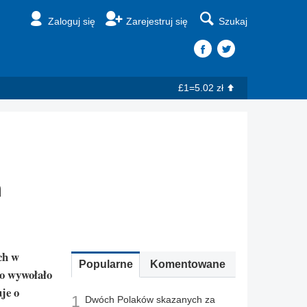
Zaloguj się
Zarejestruj się
Szukaj
£1=5.02 zł
m
ch w
Popularne
Komentowane
co wywołało
je o
1
Dwóch Polaków skazanych za