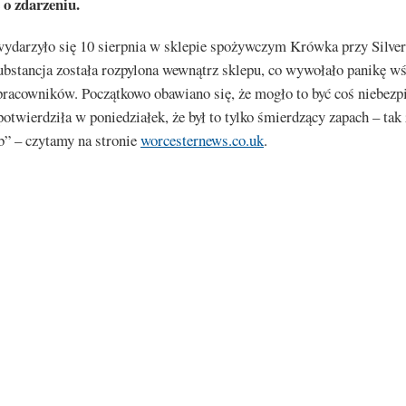
 o zdarzeniu.
ydarzyło się 10 sierpnia w sklepie spożywczym Krówka przy Silver 
ubstancja została rozpylona wewnątrz sklepu, co wywołało panikę w
pracowników. Początkowo obawiano się, że mogło to być coś niebezp
 potwierdziła w poniedziałek, że był to tylko śmierdzący zapach – ta
b” – czytamy na stronie
worcesternews.co.uk
.