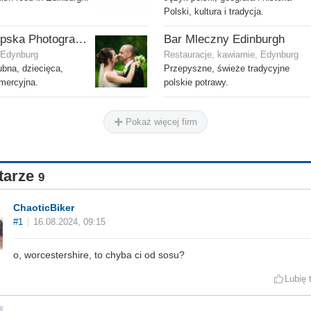
Polski, kultura i tradycja.
Ola Gostepska Photography
Bar Mleczny Edinburgh
, Edynburg
Restauracje, kawiarnie, Edynburg
ubna, dziecięca,
Przepyszne, świeże tradycyjne
omercyjna.
polskie potrawy.
Pokaż więcej firm
tarze
9
ChaoticBiker
#1
16.08.2024, 09:15
o, worcestershire, to chyba ci od sosu?
Lubię 