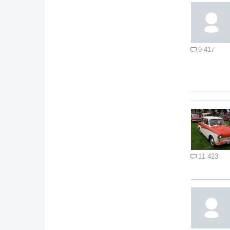
9 417
11 423