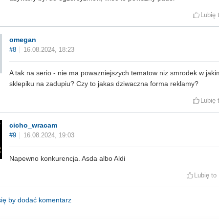
Lubię 
omegan
#8
16.08.2024, 18:23
A tak na serio - nie ma powazniejszych tematow niz smrodek w jaki
sklepiku na zadupiu? Czy to jakas dziwaczna forma reklamy?
Lubię 
cicho_wracam
#9
16.08.2024, 19:03
Napewno konkurencja. Asda albo Aldi
Lubię to
się by dodać komentarz