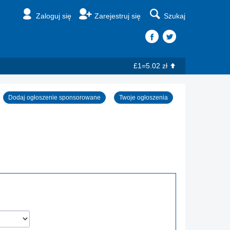
Zaloguj się
Zarejestruj się
Szukaj
£1=5.02 zł
Dodaj ogłoszenie sponsorowane
Twoje ogłoszenia