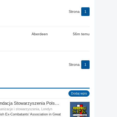
Strona
1
Aberdeen
56m temu
Strona
1
Dodaj wpis
Fundacja Stowarzyszenia Polskich Kombatantów w Wielkiej Brytanii
anizacje i stowarzyszenia, Londyn
ish Ex-Combatants' Association in Great