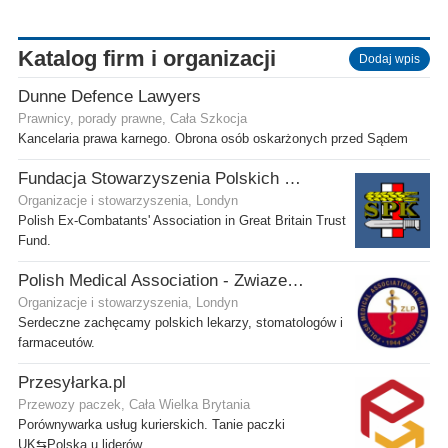
Katalog firm i organizacji
Dodaj wpis
Dunne Defence Lawyers
Prawnicy, porady prawne, Cała Szkocja
Kancelaria prawa karnego. Obrona osób oskarżonych przed Sądem
Fundacja Stowarzyszenia Polskich Kombatantów w Wielkiej Brytanii
Organizacje i stowarzyszenia, Londyn
Polish Ex-Combatants' Association in Great Britain Trust
Fund.
Polish Medical Association - Zwiazek Lekarzy Polskich w Wielkiej Brytanii
Organizacje i stowarzyszenia, Londyn
Serdeczne zachęcamy polskich lekarzy, stomatologów i
farmaceutów.
Przesyłarka.pl
Przewozy paczek, Cała Wielka Brytania
Porównywarka usług kurierskich. Tanie paczki
UK⇆Polska u liderów.