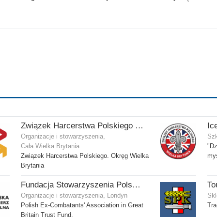
Związek Harcerstwa Polskiego w Wielkiej Brytanii
Ic
Organizacje i stowarzyszenia,
Szk
Cała Wielka Brytania
"Dz
Związek Harcerstwa Polskiego. Okręg Wielka
myś
Brytania
Fundacja Stowarzyszenia Polskich Kombatantów w Wielkiej Brytanii
To
Organizacje i stowarzyszenia, Londyn
Skl
Polish Ex-Combatants' Association in Great
Tra
Britain Trust Fund.