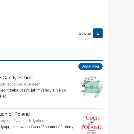
Strona
1
Dodaj wpis
e Candy School
oły sobotnie, Aberdeen
ieci trzeba uczyć jak myśleć, a nie co
leć."
uch of Poland
epy spożywcze, Edynburg
dycja, niezawodność i różnorodność oferty.