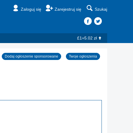
Zaloguj się
Zarejestruj się
Szukaj
£1=5.02 zł
Dodaj ogłoszenie sponsorowane
Twoje ogłoszenia