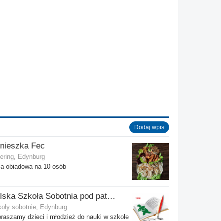
Dodaj wpis
nieszka Fec
ering, Edynburg
a obiadowa na 10 osób
Polska Szkoła Sobotnia pod patronatem SPK w Edynburgu - Filia Stenhouse
oły sobotnie, Edynburg
raszamy dzieci i młodzież do nauki w szkole