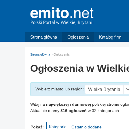
Strona główna
Ogłoszenia
Katalog firm
Strona główna
Ogłoszenia
Ogłoszenia w Wielkie
Wybierz miasto
lub region
:
Wielka Brytania
Witaj na
największej
i
darmowej
polskiej stronie ogło
Aktualnie mamy
316 ogłoszeń
w 32 kategoriach.
Kategorie
Pokaż:
Ostatnio dodane