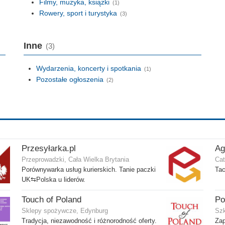
Filmy, muzyka, książki
(1)
Rowery, sport i turystyka
(3)
Inne
(3)
Wydarzenia, koncerty i spotkania
(1)
Pozostałe ogłoszenia
(2)
Przesyłarka.pl
Ag
Przeprowadzki, Cała Wielka Brytania
Cat
Porównywarka usług kurierskich. Tanie paczki
Tac
UK⇆Polska u liderów.
Touch of Poland
Sklepy spożywcze, Edynburg
Szk
Tradycja, niezawodność i różnorodność oferty.
Zap