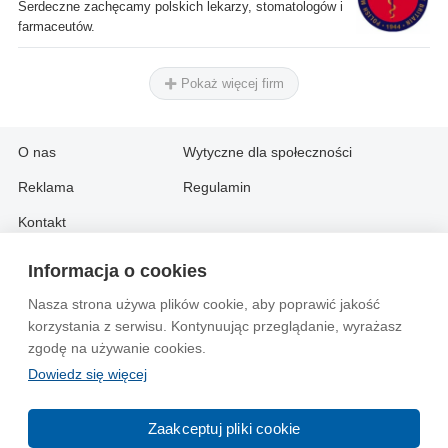
Serdeczne zachęcamy polskich lekarzy, stomatologów i
farmaceutów.
Pokaż więcej firm
O nas
Wytyczne dla społeczności
Reklama
Regulamin
Kontakt
Informacja o cookies
Information in English:
Nasza strona używa plików cookie, aby poprawić jakość
About
Contact
korzystania z serwisu. Kontynuując przeglądanie, wyrażasz
Advertise
zgodę na używanie cookies.
Dowiedz się więcej
© 2004-2026 Emito.net
Zaakceptuj pliki cookie