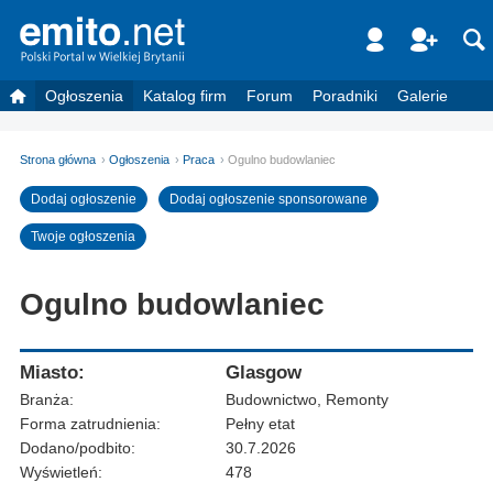
Ogłoszenia
Katalog firm
Forum
Poradniki
Galerie
Strona główna
Ogłoszenia
Praca
Ogulno budowlaniec
Dodaj ogłoszenie
Dodaj ogłoszenie sponsorowane
Twoje ogłoszenia
Ogulno budowlaniec
Miasto:
Glasgow
Branża:
Budownictwo, Remonty
Forma zatrudnienia:
Pełny etat
Dodano/podbito:
30.7.2026
Wyświetleń:
478