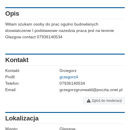
Opis
Witam szukam osoby do prac ogulno budowlanych
doswiatczenie I podstawowe nazedzia praca jest na terenie
Glazgow contact 07936140534
Kontakt
Kontakt:
Grzegorz
Profil:
grzegorz4
Telefon:
07936140534
Email:
grzegorzgrunwald@poczta.onet.pl
Zgłoś do moderacji
Lokalizacja
Miasto:
Glasgow