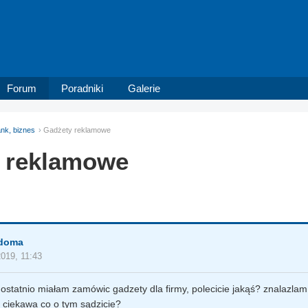
Forum
Poradniki
Galerie
nk, biznes
Gadżety reklamowe
 reklamowe
adoma
2019, 11:43
ostatnio miałam zamówic gadzety dla firmy, polecicie jakąś? znalazla
 ciekawa co o tym sądzicie?