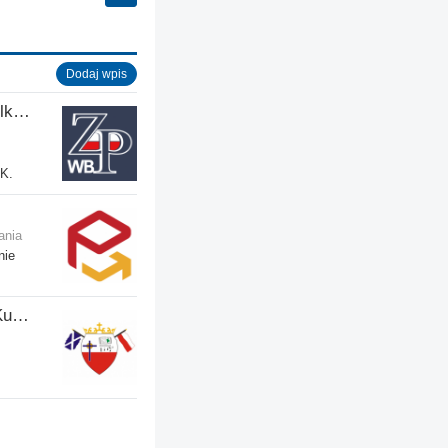
Dodaj wpis
Zjednoczenie Polskie w Wielkiej Brytanii
UK.
ania
nie
Szkoła Języka Polskiego i Kultury w Motherwell