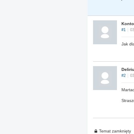
Konto
#1
03
Jak dl
Deliri
#2
03
Marta
Strasz
Temat zamknięty