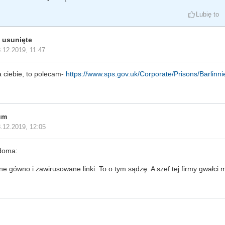
Lubię to
 usunięte
.12.2019, 11:47
a ciebie, to polecam-
https://www.sps.gov.uk/Corporate/Prisons/Barlinn
um
.12.2019, 12:05
doma:
ne gówno i zawirusowane linki. To o tym sądzę. A szef tej firmy gwałci m