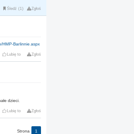
Śledź
1
Zgłoś
ie/HMP-Barlinnie.aspx
Lubię to
Zgłoś
ałe dzieci.
Lubię to
Zgłoś
Strona
1