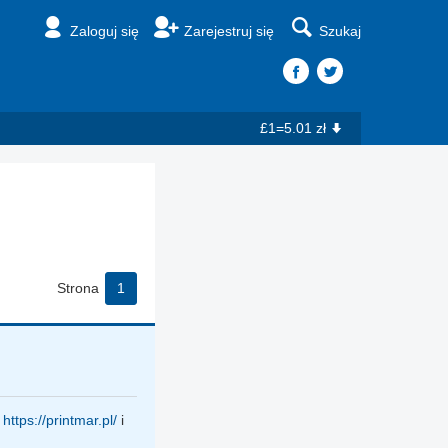
Zaloguj się
Zarejestruj się
Szukaj
£1=5.01 zł
Strona
1
m
https://printmar.pl/
i