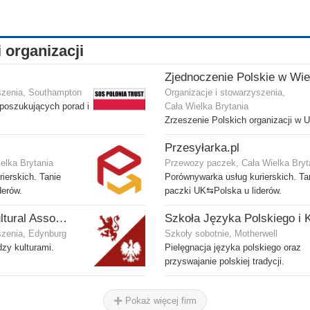
i organizacji
szenia, Southampton
Organizacje i stowarzyszenia,
 poszukujących porad i
Cała Wielka Brytania
Zrzeszenie Polskich organizacji w 
Przesyłarka.pl
elka Brytania
Przewozy paczek, Cała Wielka Bryt
ierskich. Tanie
Porównywarka usług kurierskich. Ta
derów.
paczki UK⇆Polska u liderów.
Scottish Polish Cultural Association
szenia, Edynburg
Szkoły sobotnie, Motherwell
zy kulturami.
Pielęgnacja języka polskiego oraz
przyswajanie polskiej tradycji.
Pokaż więcej firm