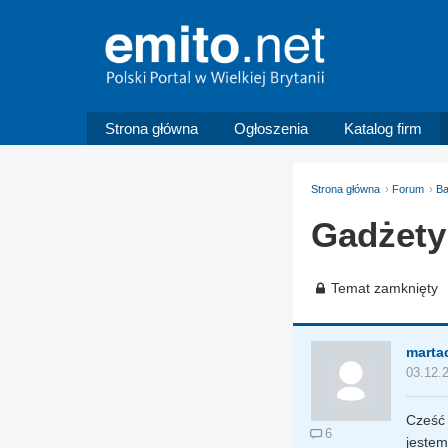
Strona główna
Ogłoszenia
Katalog firm
Strona główna
Forum
Ba
Gadżety
Temat zamknięty
mart
03.12.
Cześć 
6
jestem