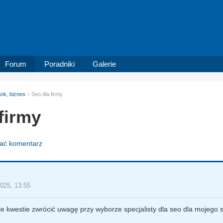
Forum
Poradniki
Galerie
nk, biznes
Seo dla firmy
firmy
dać komentarz
2025, 13:55
ie kwestie zwrócić uwagę przy wyborze specjalisty dla seo dla mojego 