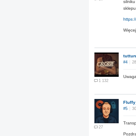
silnik
sklepu
https:
Więcej
tuttur
#4
28
Uwaga!
1 132
Fluffy
#5
30
Transp
27
Pozdr