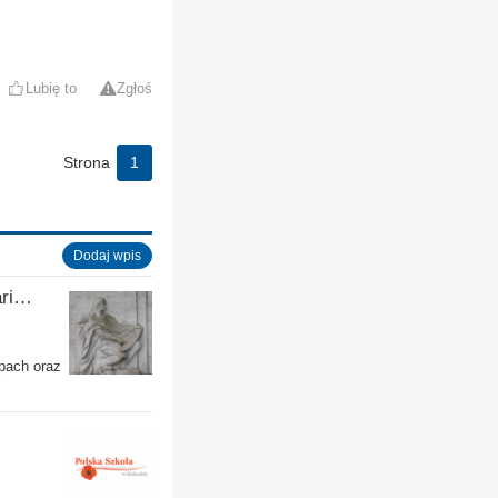
Lubię to
Zgłoś
Strona
1
Dodaj wpis
Wiater & Szewczyk Kancelaria Adwokacka
pach oraz