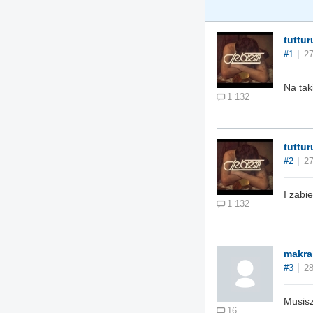
tuttur
#1
27
Na tak
1 132
tuttur
#2
27
I zabi
1 132
makra
#3
28
Musisz
16