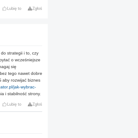
Lubię to
Zgłoś
 strategii i to, czy
dopytać o wcześniejsze
magaj się
 bez tego nawet dobre
S aby rozwijać biznes
mator.pl/jak-wybrac-
a i stabilność strony.
Lubię to
Zgłoś