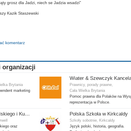
iąty grosz dla Jadzi, niech se Jadzia wsadzi"
szy Kazik Staszewski
dać komentarz
i organizacji
ielka Brytania
Prawnicy, porady prawne,
pendent marketing
Cała Wielka Brytania
Pomoc prawna dla Polaków na Wys
reprezentacja w Polsce.
Szkoła Języka Polskiego i Kultury w Motherwell
Polska Szkoła w Kirkcaldy
rwell
Szkoły sobotnie, Kirkcaldy
skiego oraz
Język polski, historia, geografia.