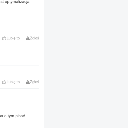
t optymalizacja
Lubię to
Zgłoś
Lubię to
Zgłoś
a o tym pisać.