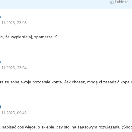
Lubię to
u.
.11.2025, 23:03
ie, że wypierdalaj, spamerze. :]
u.
.11.2025, 23:04
erz ze sobą swoje pozostałe konta. Jak chcesz, mogę ci zasadzić kopa n
l
.11.2025, 09:43
 napisać coś więcej o sklepie, czy stoi na saasowym rozwiązaniu (Shope