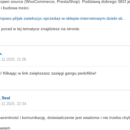
u open source (WooCommerce, PrestaShop). Podstawą dobrego SEO jes
 i budowa treści.
//npseo.pl/jak-zwiekszyc-sprzedaz-w-sklepie-internetowym-dzieki-sk...
 porad w tej tematyce znajdziesz na stronie.
u.
.11.2025, 21:06
 Klikając w link zwiększasz zasięgi gangu pedofilów!
_Seal
.11.2025, 22:34
arentność i komunikację, doświadczenie jest wiadome i nie trzeba chyb
awiam