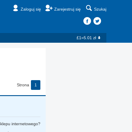
Zaloguj się
Zarejestruj się
Szukaj
£1=5.01 zł
Strona
1
sklepu internetowego?