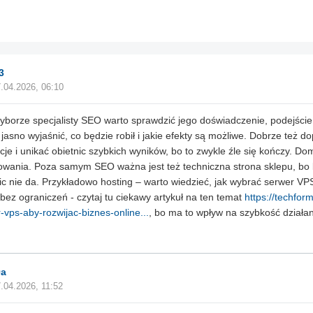
3
.04.2026, 06:10
yborze specjalisty SEO warto sprawdzić jego doświadczenie, podejście do
i jasno wyjaśnić, co będzie robił i jakie efekty są możliwe. Dobrze też 
acje i unikać obietnic szybkich wyników, bo to zwykle źle się kończy. Do
owania. Poza samym SEO ważna jest też techniczna strona sklepu, bo
c nie da. Przykładowo hosting – warto wiedzieć, jak wybrać serwer VP
 bez ograniczeń - czytaj tu ciekawy artykuł na ten temat
https://techfor
-vps-aby-rozwijac-biznes-online...
, bo ma to wpływ na szybkość działani
9a
.04.2026, 11:52