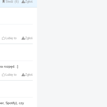
Śledź
6
Zgłoś
Lubię to
Zgłoś
a rozpęd. :]
Lubię to
Zgłoś
r, Spotify), czy