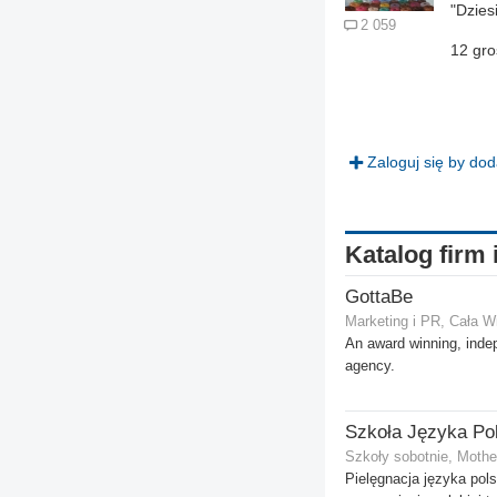
"Dzies
2 059
12 gro
Zaloguj się by do
Katalog firm 
GottaBe
Marketing i PR, Cała W
An award winning, inde
agency.
Szkoły sobotnie, Mothe
Pielęgnacja języka pol