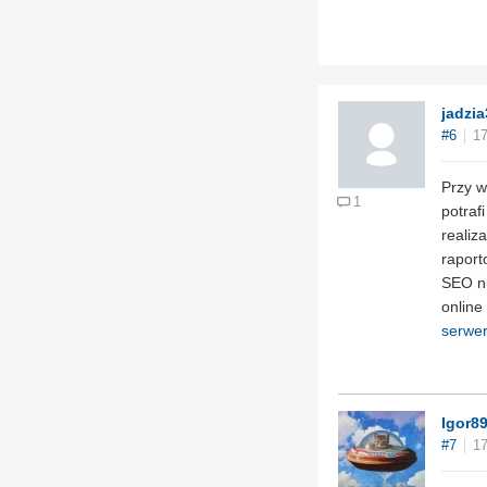
jadzia
#6
17
Przy w
1
potraf
realiz
raport
SEO ni
online
serwer
Igor8
#7
17