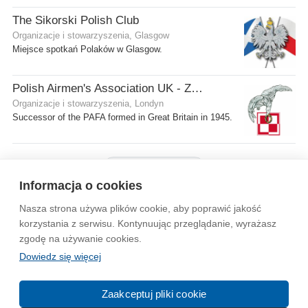
The Sikorski Polish Club
Organizacje i stowarzyszenia, Glasgow
Miejsce spotkań Polaków w Glasgow.
Polish Airmen's Association UK - Związek Lotników Polskich WB
Organizacje i stowarzyszenia, Londyn
Successor of the PAFA formed in Great Britain in 1945.
Pokaż więcej firm
Informacja o cookies
Nasza strona używa plików cookie, aby poprawić jakość
Wytyczne dla społeczności
Regulamin
Prywatność
korzystania z serwisu. Kontynuując przeglądanie, wyrażasz
zgodę na używanie cookies.
Reklama
Kontakt
Information in English
Dowiedz się więcej
© 2004-2026 Emito.net
Zaakceptuj pliki cookie