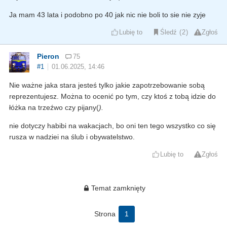
Ja mam 43 lata i podobno po 40 jak nic nie boli to sie nie zyje
Lubię to
Śledź
2
Zgłoś
Pieron
75
#1
01.06.2025, 14:46
Nie ważne jaka stara jesteś tylko jakie zapotrzebowanie sobą
reprezentujesz. Można to ocenić po tym, czy ktoś z tobą idzie do
łóżka na trzeźwo czy pijany(
).
nie dotyczy habibi na wakacjach, bo oni ten tego wszystko co się
rusza w nadziei na ślub i obywatelstwo.
Lubię to
Zgłoś
Temat zamknięty
Strona
1