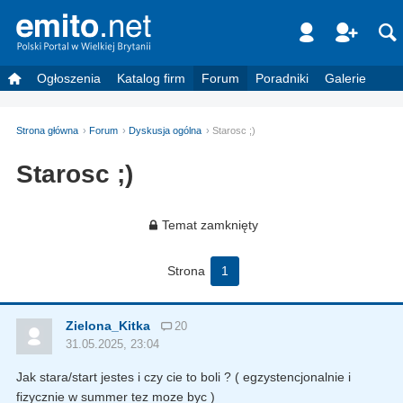
Ogłoszenia
Katalog firm
Forum
Poradniki
Galerie
Strona główna
Forum
Dyskusja ogólna
Starosc ;)
Starosc ;)
Temat zamknięty
Strona
1
Zielona_Kitka
20
31.05.2025, 23:04
Jak stara/start jestes i czy cie to boli ? ( egzystencjonalnie i
fizycznie w summer tez moze byc )