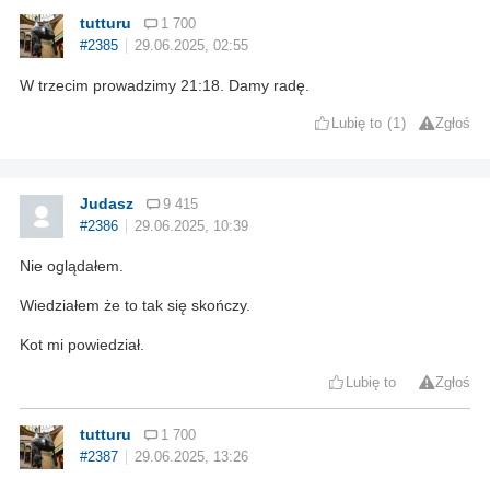
tutturu
1 700
#2385
29.06.2025, 02:55
W trzecim prowadzimy 21:18. Damy radę.
Lubię to
1
Zgłoś
Judasz
9 415
#2386
29.06.2025, 10:39
Nie oglądałem.
Wiedziałem że to tak się skończy.
Kot mi powiedział.
Lubię to
Zgłoś
tutturu
1 700
#2387
29.06.2025, 13:26