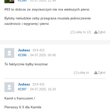
#2395
03.07.2025, 22:54
#93 to dobrze ze zwyciezczyni nie ma wiekszych piersi.
Byloby nieludzkie zeby przegrana musiala jednoczesnie
zazdroscic i wygranej i piersi.
Lubię to
2
Zgłoś
Judasz
9 415
#2396
04.07.2025, 00:40
To faktycznie byłby koszmar.
Lubię to
Zgłoś
Judasz
9 415
#2397
04.07.2025, 16:24
Kamil s francuzem.!
Pierwszy 6:3 dla Kamila