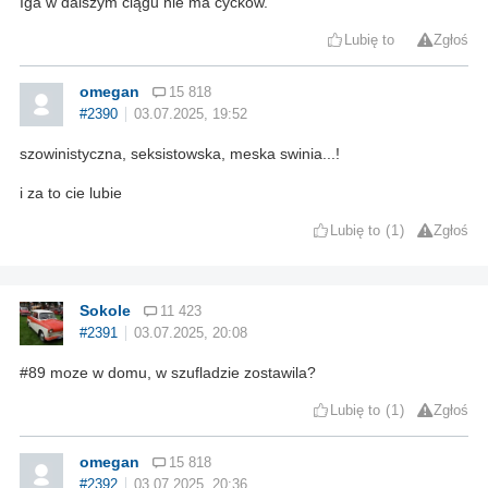
Iga w dalszym ciągu nie ma cycków.
Lubię to
Zgłoś
omegan
15 818
#2390
03.07.2025, 19:52
szowinistyczna, seksistowska, meska swinia...!
i za to cie lubie
Lubię to
1
Zgłoś
Sokole
11 423
#2391
03.07.2025, 20:08
#89 moze w domu, w szufladzie zostawila?
Lubię to
1
Zgłoś
omegan
15 818
#2392
03.07.2025, 20:36