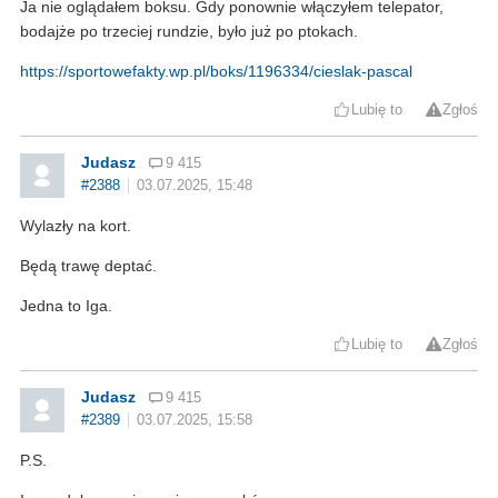
Ja nie oglądałem boksu. Gdy ponownie włączyłem telepator,
bodajże po trzeciej rundzie, było już po ptokach.
https://sportowefakty.wp.pl/boks/1196334/cieslak-pascal
Lubię to
Zgłoś
Judasz
9 415
#2388
03.07.2025, 15:48
Wylazły na kort.
Będą trawę deptać.
Jedna to Iga.
Lubię to
Zgłoś
Judasz
9 415
#2389
03.07.2025, 15:58
P.S.