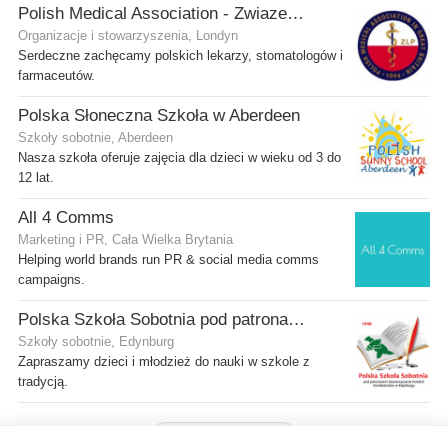
Polish Medical Association - Zwiazek Lekarzy Polskich w Wielkiej Brytanii
Organizacje i stowarzyszenia, Londyn
Serdeczne zachęcamy polskich lekarzy, stomatologów i
farmaceutów.
Polska Słoneczna Szkoła w Aberdeen
Szkoły sobotnie, Aberdeen
Nasza szkoła oferuje zajęcia dla dzieci w wieku od 3 do
12 lat.
All 4 Comms
Marketing i PR, Cała Wielka Brytania
Helping world brands run PR & social media comms
campaigns.
Polska Szkoła Sobotnia pod patronatem SPK w Edynburgu - Filia Gilmerton
Szkoły sobotnie, Edynburg
Zapraszamy dzieci i młodzież do nauki w szkole z
tradycją.
Pokaż więcej firm