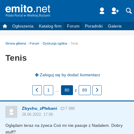
Ogłoszenia
Katalog firm
Forum
Poradniki
Galerie
Strona główna
Forum
Dyskusja ogólna
Tenis
Tenis
Zaloguj się by dodać komentarz
1
…
80
z
89
Zbychu_zPlebani
7 988
28.06.2022, 17:06
Oglądam teraz na żywca Coś mi nie pasuje z Nadalem. Dobry
stuff?