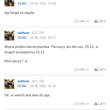
#2382
28.06.2025, 13:59
Iga biega za pigułą.
Lubię to
Zgłoś
tutturu
1 700
#2383
29.06.2025, 02:27
Wojna polsko-hamerykańska. Pierwszy set dla nas, 25:21, w
drugim prowadzimy 22:21.
Ktoś paczy? :p
Lubię to
Zgłoś
tutturu
1 700
#2384
29.06.2025, 02:28
Ok, w setach jest dwa do jaja.
Lubię to
Zgłoś