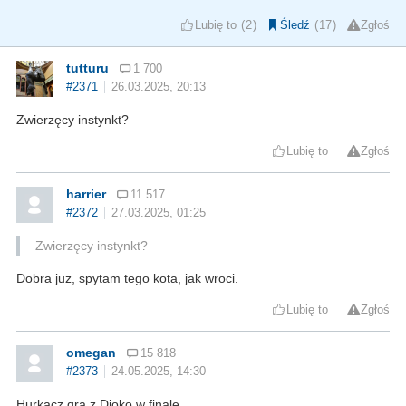
Lubię to
2
Śledź
17
Zgłoś
tutturu
1 700
#2371
26.03.2025, 20:13
Zwierzęcy instynkt?
Lubię to
Zgłoś
harrier
11 517
#2372
27.03.2025, 01:25
Zwierzęcy instynkt?
Dobra juz, spytam tego kota, jak wroci.
Lubię to
Zgłoś
omegan
15 818
#2373
24.05.2025, 14:30
Hurkacz gra z Djoko w finale.