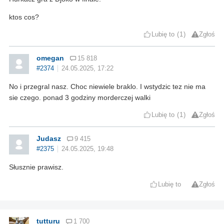
ktos cos?
Lubię to
1
Zgłoś
omegan
15 818
#2374
24.05.2025, 17:22
No i przegral nasz. Choc niewiele braklo. I wstydzic tez nie ma
sie czego. ponad 3 godziny morderczej walki
Lubię to
1
Zgłoś
Judasz
9 415
#2375
24.05.2025, 19:48
Słusznie prawisz.
Lubię to
Zgłoś
tutturu
1 700