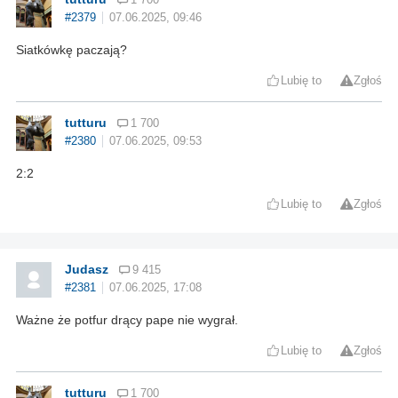
#2379
07.06.2025, 09:46
Siatkówkę paczają?
Lubię to
Zgłoś
tutturu
1 700
#2380
07.06.2025, 09:53
2:2
Lubię to
Zgłoś
Judasz
9 415
#2381
07.06.2025, 17:08
Ważne że potfur drący pape nie wygrał.
Lubię to
Zgłoś
tutturu
1 700