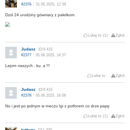
#2376
31.05.2025, 12:39
Dziś 24 urodziny gówniary z paletkom.
Lubię to
1
Zgłoś
Judasz
9 415
#2377
05.06.2025, 14:37
Lejom naszych , ku..a !!!
Lubię to
Zgłoś
Judasz
9 415
#2378
05.06.2025, 16:08
No i jest po jednym w meczu Igi z potforem co drze papę.
Lubię to
1
Zgłoś
tutturu
1 700