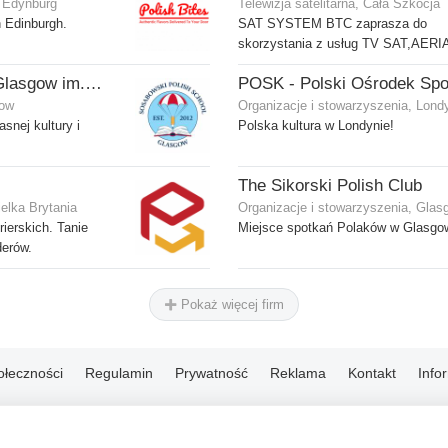
, Edynburg
Telewizja satelitarna, Cała Szkocja
n Edinburgh.
SAT SYSTEM BTC zaprasza do
skorzystania z usług TV SAT,AERI
Polska Szkoła w Glasgow im. gen. Stanisława Sosabowskiego
gow
Organizacje i stowarzyszenia, Lond
snej kultury i
Polska kultura w Londynie!
The Sikorski Polish Club
elka Brytania
Organizacje i stowarzyszenia, Glas
ierskich. Tanie
Miejsce spotkań Polaków w Glasgo
derów.
Pokaż więcej firm
ołeczności
Regulamin
Prywatność
Reklama
Kontakt
Info
© 2004-2026 Emito.net