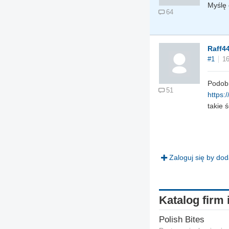
Myślę 
64
Raff4
#1
16
Podobn
51
https:
takie 
Zaloguj się by do
Katalog firm 
Polish Bites