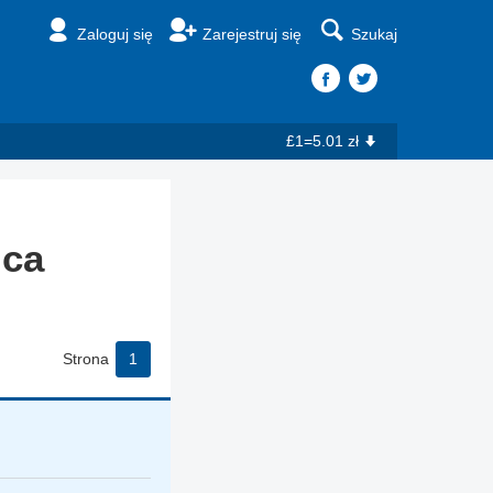
Zaloguj się
Zarejestruj się
Szukaj
£1=5.01 zł
ica
Strona
1