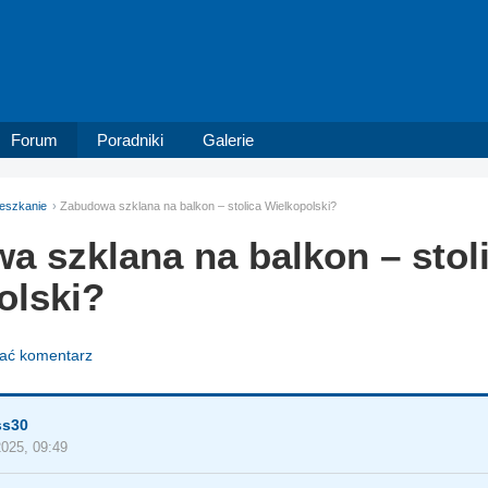
Forum
Poradniki
Galerie
eszkanie
Zabudowa szklana na balkon – stolica Wielkopolski?
a szklana na balkon – stol
olski?
dać komentarz
ss30
2025, 09:49