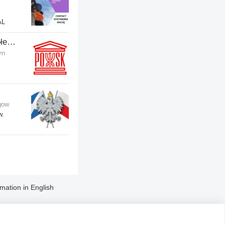
AL
POSK - Polski Ośrodek Społeczno-Kulturalny
yn
gow
w.
rmation in English