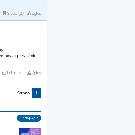
?
Śledź
2
Zgłoś
ą:
że nawet przy zimie
Lubię to
Zgłoś
Strona
1
Dodaj wpis