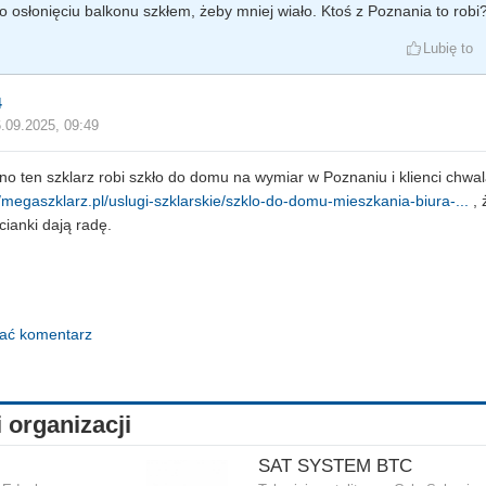
o osłonięciu balkonu szkłem, żeby mniej wiało. Ktoś z Poznania to robi
Lubię to
4
.09.2025, 09:49
o ten szklarz robi szkło do domu na wymiar w Poznaniu i klienci chwal
//megaszklarz.pl/uslugi-szklarskie/szklo-do-domu-mieszkania-biura-...
, 
ścianki dają radę.
dać komentarz
i organizacji
SAT SYSTEM BTC