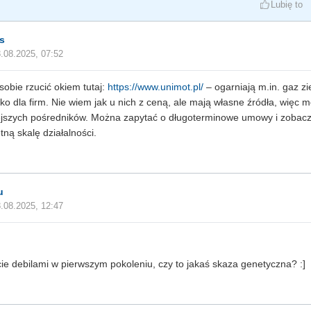
Lubię to
s
.08.2025, 07:52
sobie rzucić okiem tutaj:
https://www.unimot.pl/
– ogarniają m.in. gaz z
ko dla firm. Nie wiem jak u nich z ceną, ale mają własne źródła, więc mo
jszych pośredników. Można zapytać o długoterminowe umowy i zobacz
tną skalę działalności.
u
.08.2025, 12:47
cie debilami w pierwszym pokoleniu, czy to jakaś skaza genetyczna? :]