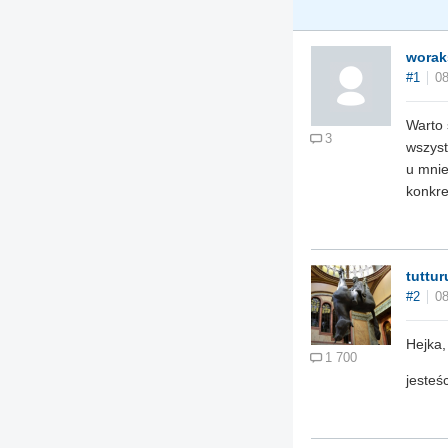
worak
#1
08
Warto 
3
wszyst
u mnie
konkre
tuttur
#2
08
Hejka,
1 700
jesteś