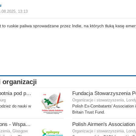
u
.08.2025, 13:13
 to ruskie paliwa sprowadzane przez Indie, na których tłuką kasę emer
i organizacji
Polska Szkoła Sobotnia pod patronatem SPK w Edynburgu - Filia Stenhouse
burg
Organizacje i stowarzyszenia, Lond
odzież do nauki w
Polish Ex-Combatants' Association 
Britain Trust Fund.
Epilepsy Connections - Wsparcie dla osób z epilepsją
szenia, Glasgow
Organizacje i stowarzyszenia, Lond