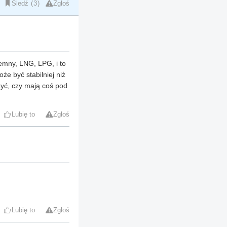
Śledź
3
Zgłoś
iemny, LNG, LPG, i to
że być stabilniej niż
yć, czy mają coś pod
Lubię to
Zgłoś
Lubię to
Zgłoś