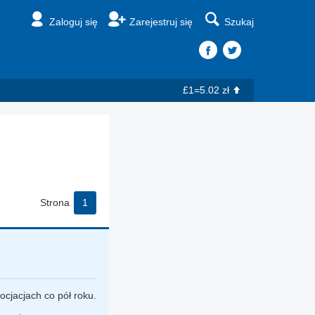
Zaloguj się
Zarejestruj się
Szukaj
£1=5.02 zł
Strona
1
cjacjach co pół roku.