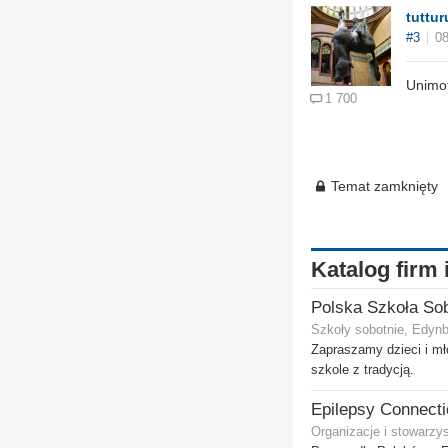
tuttur
#3
08
Unimot
1 700
Temat zamknięty
Katalog firm 
Szkoły sobotnie, Edyn
Zapraszamy dzieci i mł
szkole z tradycją.
Organizacje i stowarzy