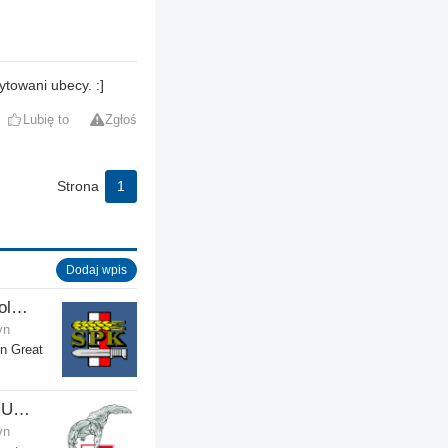
ytowani ubecy. :]
Lubię to
Zgłoś
Strona
1
Dodaj wpis
Fundacja Stowarzyszenia Polskich Kombatantów w Wielkiej Brytanii
yn
in Great
Polish Airmen's Association UK - Związek Lotników Polskich WB
yn