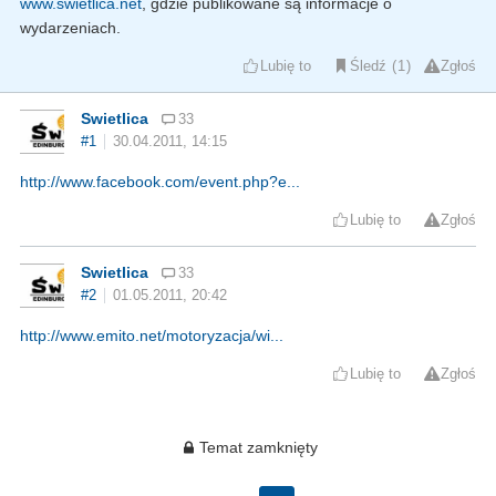
www.swietlica.net
, gdzie publikowane są informacje o
wydarzeniach.
Lubię to
Śledź
1
Zgłoś
Swietlica
33
#1
30.04.2011, 14:15
http://www.facebook.com/event.php?e...
Lubię to
Zgłoś
Swietlica
33
#2
01.05.2011, 20:42
http://www.emito.net/motoryzacja/wi...
Lubię to
Zgłoś
Temat zamknięty