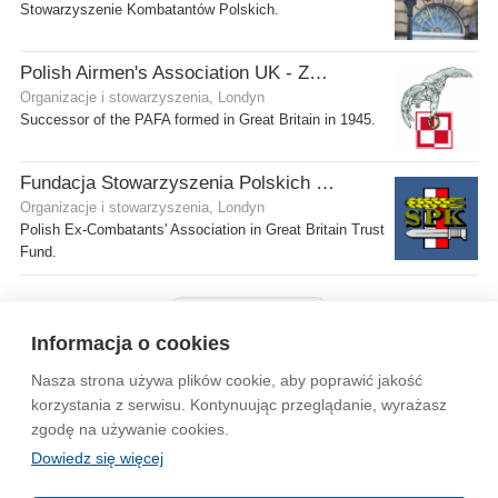
Stowarzyszenie Kombatantów Polskich.
Polish Airmen's Association UK - Związek Lotników Polskich WB
Organizacje i stowarzyszenia, Londyn
Successor of the PAFA formed in Great Britain in 1945.
Fundacja Stowarzyszenia Polskich Kombatantów w Wielkiej Brytanii
Organizacje i stowarzyszenia, Londyn
Polish Ex-Combatants' Association in Great Britain Trust
Fund.
Pokaż więcej firm
Informacja o cookies
Nasza strona używa plików cookie, aby poprawić jakość
Wytyczne dla społeczności
Regulamin
Prywatność
korzystania z serwisu. Kontynuując przeglądanie, wyrażasz
zgodę na używanie cookies.
Reklama
Kontakt
Information in English
Dowiedz się więcej
© 2004-2026 Emito.net