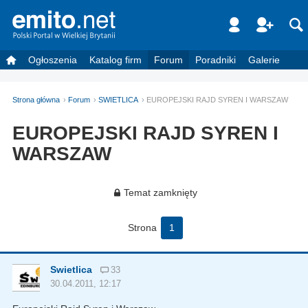
Ogłoszenia
Katalog firm
Forum
Poradniki
Galerie
Strona główna
Forum
SWIETLICA
EUROPEJSKI RAJD SYREN I WARSZAW
EUROPEJSKI RAJD SYREN I
WARSZAW
Temat zamknięty
Strona
1
Swietlica
33
30.04.2011, 12:17