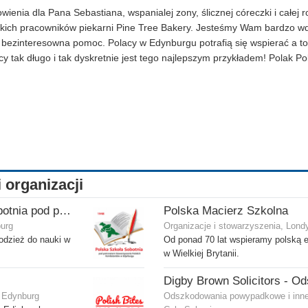
wienia dla Pana Sebastiana, wspanialej zony, ślicznej córeczki i całej r
kich pracowników piekarni Pine Tree Bakery. Jesteśmy Wam bardzo w
i bezinteresowna pomoc. Polacy w Edynburgu potrafią się wspierać a to
icy tak długo i tak dyskretnie jest tego najlepszym przykładem! Polak P
i organizacji
Polska Szkoła Sobotnia pod patronatem SPK w Edynburgu - Filia Gilmerton
Polska Macierz Szkolna
burg
Organizacje i stowarzyszenia, Lond
odzież do nauki w
Od ponad 70 lat wspieramy polską 
w Wielkiej Brytanii.
, Edynburg
Odszkodowania powypadkowe i inne