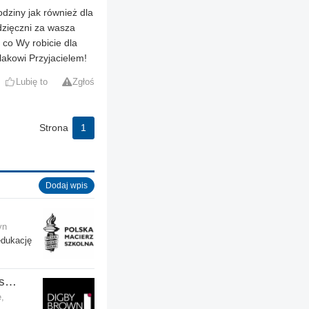
odziny jak również dla
dzięczni za wasza
 co Wy robicie dla
olakowi Przyjacielem!
Lubię to
Zgłoś
Strona
1
Dodaj wpis
yn
edukację
Digby Brown Solicitors - Odszkodowania w Szkocji
,