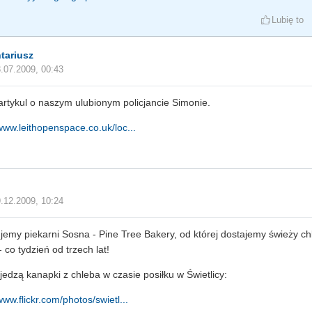
Lubię to
tariusz
.07.2009, 00:43
artykul o naszym ulubionym policjancie Simonie.
/www.leithopenspace.co.uk/loc...
.12.2009, 10:24
jemy piekarni Sosna - Pine Tree Bakery, od której dostajemy świeży chl
- co tydzień od trzech lat!
 jedzą kanapki z chleba w czasie posiłku w Świetlicy:
www.flickr.com/photos/swietl...