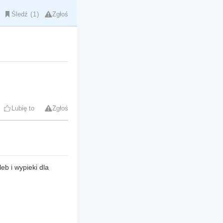
Śledź
1
Zgłoś
Lubię to
Zgłoś
eb i wypieki dla