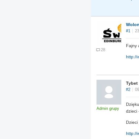
Wolon
#1
23
Fajny 
28
http:/
Tybet
#2
09
Dzięku
Admin grupy
dzieci 
Dzieci
http://