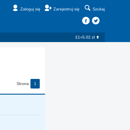
Zaloguj się
Zarejestruj się
Szukaj
£1=5.02 zł
Strona
1