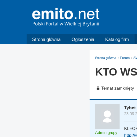
Strona główna
Ogłoszenia
Katalog firm
Strona główna
Forum
S
KTO WS
Temat zamknięty
Tybet
23.06.
KLEOF
Admin grupy
http:/