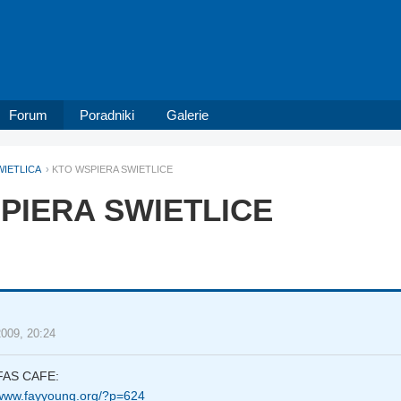
Forum
Poradniki
Galerie
WIETLICA
KTO WSPIERA SWIETLICE
PIERA SWIETLICE
2009, 20:24
AS CAFE:
/www.fayyoung.org/?p=624