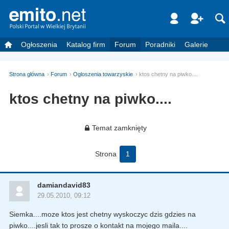
Ogłoszenia
Katalog firm
Forum
Poradniki
Galerie
Strona główna
Forum
Ogloszenia towarzyskie
ktos chetny na piwko....
ktos chetny na piwko....
Temat zamknięty
Strona
1
damiandavid83
29.05.2010, 09:12
Siemka....moze ktos jest chetny wyskoczyc dzis gdzies na
piwko....jesli tak to prosze o kontakt na mojego maila....