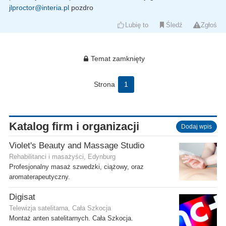
jlproctor@interia.pl
pozdro
Lubię to
Śledź
Zgłoś
Temat zamknięty
Strona
1
Katalog firm i organizacji
Dodaj wpis
Violet's Beauty and Massage Studio
Rehabilitanci i masażyści, Edynburg
Profesjonalny masaż szwedzki, ciążowy, oraz
aromaterapeutyczny.
Digisat
Telewizja satelitarna, Cała Szkocja
Montaż anten satelitarnych. Cała Szkocja.