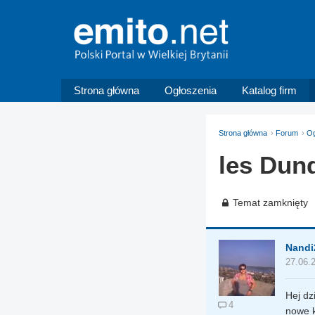
Strona główna
Ogłoszenia
Katalog firm
Strona główna
Forum
Og
les Dund
Temat zamknięty
Nandi
27.06.
Hej dz
4
nowe k