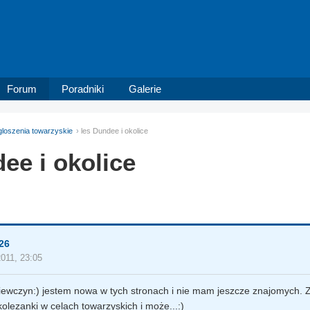
Forum
Poradniki
Galerie
loszenia towarzyskie
les Dundee i okolice
ee i okolice
26
2011, 23:05
iewczyn:) jestem nowa w tych stronach i nie mam jeszcze znajomych.
olezanki w celach towarzyskich i może...:)