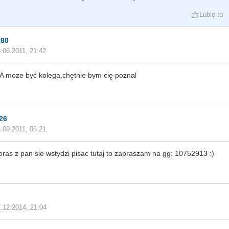
Lubię to
k80
.06.2011, 21:42
A moze być kolega,chętnie bym cię poznal
26
.09.2011, 06:21
ktoras z pan sie wstydzi pisac tutaj to zapraszam na gg: 10752913 :)
n
.12.2014, 21:04