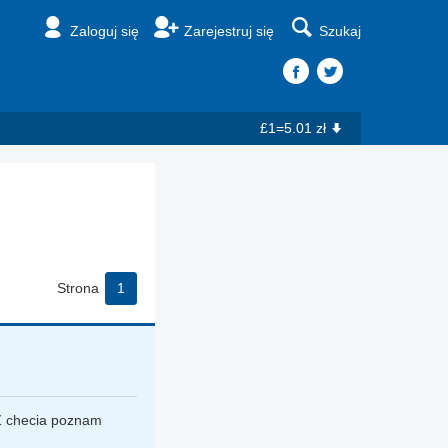
Zaloguj się
Zarejestruj się
Szukaj
£1=5.01 zł
Strona
1
 Z checia poznam