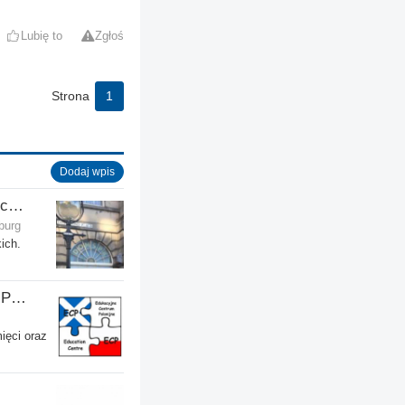
Lubię to
Zgłoś
Strona
1
Dodaj wpis
Dom Stowarzyszenia Polskich Kombatantów (SPK) w Edynburgu
burg
ich.
ECP - Edukacyjne Centrum Polonijne SCIO - Musselburgh
ięci oraz