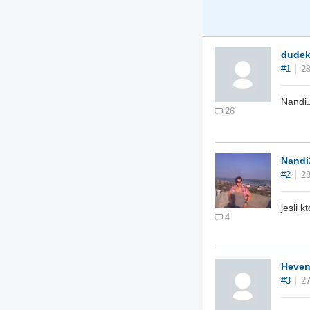
dude
#1
28
Nandi.
26
Nandi
#2
28
jesli 
4
Heve
#3
27