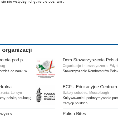
 sie nie wstydzę i chętnie cie poznam .
i organizacji
Polska Szkoła Sobotnia pod patronatem SPK w Edynburgu - Filia Gilmerton
burg
Organizacje i stowarzyszenia, Edyn
odzież do nauki w
Stowarzyszenie Kombatantów Polsk
zkolna
szenia, Londyn
Szkoły sobotnie, Musselburgh
ramy polską edukację
Kultywowanie i podtrzymywanie pam
tradycji polskich.
awyers
Polish Bites