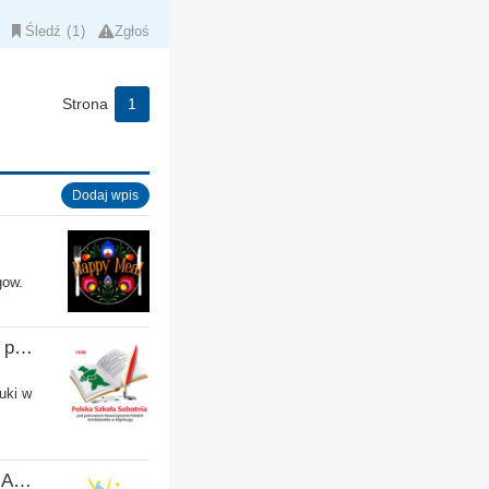
Śledź
1
Zgłoś
Strona
1
Dodaj wpis
gow.
Polska Szkoła Sobotnia pod patronatem SPK w Edynburgu - Filia Stenhouse
uki w
Polska Słoneczna Szkoła w Aberdeen