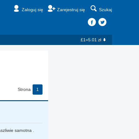
Zaloguj się
Zarejestruj się
Szukaj
£1=5.01 zł
Strona
1
szliwie samotna .