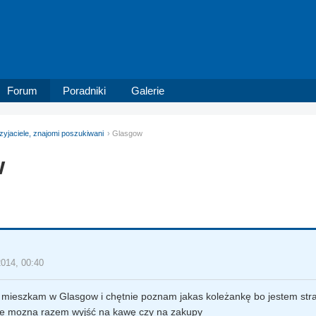
Forum
Poradniki
Galerie
zyjaciele, znajomi poszukiwani
Glasgow
w
n
2014, 00:40
mieszkam w Glasgow i chętnie poznam jakas koleżankę bo jestem stra
e mozna razem wyjść na kawę czy na zakupy