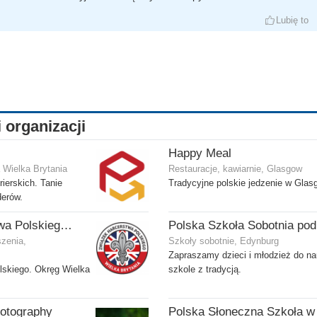
Lubię to
i organizacji
Happy Meal
 Wielka Brytania
Restauracje, kawiarnie, Glasgow
ierskich. Tanie
Tradycyjne polskie jedzenie w Glas
derów.
Związek Harcerstwa Polskiego w Wielkiej Brytanii
szenia,
Szkoły sobotnie, Edynburg
Zapraszamy dzieci i młodzież do na
lskiego. Okręg Wielka
szkole z tradycją.
otography