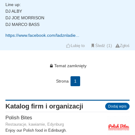
Line up:
DJ ALBY
DJ JOE MORRISON
DJ MARCO BASS
https://www.facebook.com/ladznladie...
Lubię to
Śledź
1
Zgłoś
Temat zamknięty
Strona
1
Katalog firm i organizacji
Dodaj wpis
Polish Bites
Restauracje, kawiarnie, Edynburg
Enjoy our Polish food in Edinburgh.