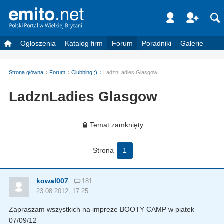
Ogłoszenia
Katalog firm
Forum
Poradniki
Galerie
Strona główna
Forum
Clubbing ;)
LadznLadies Glasgow
LadznLadies Glasgow
Temat zamknięty
Strona
1
kowal007
181
23.08.2012, 17:25
Zapraszam wszystkich na impreze BOOTY CAMP w piatek
07/09/12