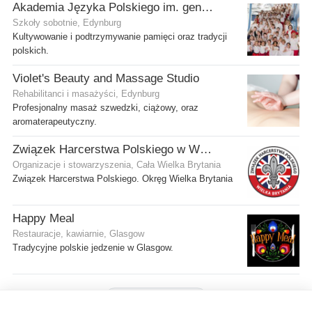
Akademia Języka Polskiego im. gen. Stanisława Maczka przy ECP
Szkoły sobotnie, Edynburg
Kultywowanie i podtrzymywanie pamięci oraz tradycji
polskich.
Violet's Beauty and Massage Studio
Rehabilitanci i masażyści, Edynburg
Profesjonalny masaż szwedzki, ciążowy, oraz
aromaterapeutyczny.
Związek Harcerstwa Polskiego w Wielkiej Brytanii
Organizacje i stowarzyszenia, Cała Wielka Brytania
Związek Harcerstwa Polskiego. Okręg Wielka Brytania
Happy Meal
Restauracje, kawiarnie, Glasgow
Tradycyjne polskie jedzenie w Glasgow.
Pokaż więcej firm