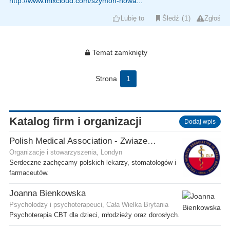
http://www.mixcloud.com/szymon-nowa...
Lubię to
Śledź
1
Zgłoś
Temat zamknięty
Strona
1
Katalog firm i organizacji
Dodaj wpis
Polish Medical Association - Zwiazek Lekarzy Polskich w Wielkiej Brytanii
Organizacje i stowarzyszenia, Londyn
Serdeczne zachęcamy polskich lekarzy, stomatologów i
farmaceutów.
Joanna Bienkowska
Psycholodzy i psychoterapeuci, Cała Wielka Brytania
Psychoterapia CBT dla dzieci, młodzieży oraz dorosłych.