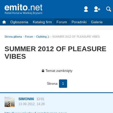
Ogłoszenia
Katalog firm
Forum
Poradniki
Galerie
Strona główna
Forum
Clubbing ;)
SUMMER 2012 OF PLEASURE VIBES
SUMMER 2012 OF PLEASURE
VIBES
Temat zamknięty
Strona
1
SIMON86
91
13.09.2012, 14:28