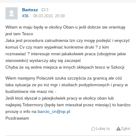
Bartosz
3
#36
08.03.2010, 20:09
Witam w maju będę w okolicy Oban-u jeśli dobrze sie orientuję
jest tam Tesco
Jaka jest procedura zatrudnienia tzn czy mogę podejść i wręczyć
komuś Cv czy mam wypełniać konkretne druki ? z kim
rozmawiać ? interesuje mnei jakakolwiek praca (obojętnie jakie
stanowisko) wystarczy aby się zaczepić
Chyba że są wolne miejsca w innych sklepach tesco w Szkocji
Wiem następny Polaczek szuka szczęścia za granicą ale cóż
taka sytuacja ze po inż mgr i studiach podyplomowych i pracy w
budżetówce nie masz nic -
Jeśli ktoś słyszał o jakiejkolwiek pracy w okolicy oban lub
najlepiej Tobermory (będę tam mieszkał przez miesiąc) to bardzo
proszę o info na
barcio_cn@op.pl
Pozdrawiam
Lubię to
Zgłoś