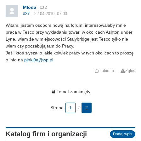
Młoda
2
#37
22.04.2010, 07:03
Witam, jestem osobom nową na forum, interesowałaby mnie
praca w Tesco przy wykładaniu towar, w okolicach Ashton under
Lyne, wiem że w miejscowości Stalybridge jest Tesco tylko nie
wiem czy poczebują tam do Pracy.
Jeśli ktoś słyszał o jakiejkolwiek pracy w tych okolicach to proszę
o info na
pinki9a@wp.pl
Lubię to
Zgłoś
Temat zamknięty
Strona
1
z
2
Katalog firm i organizacji
Dodaj wpis