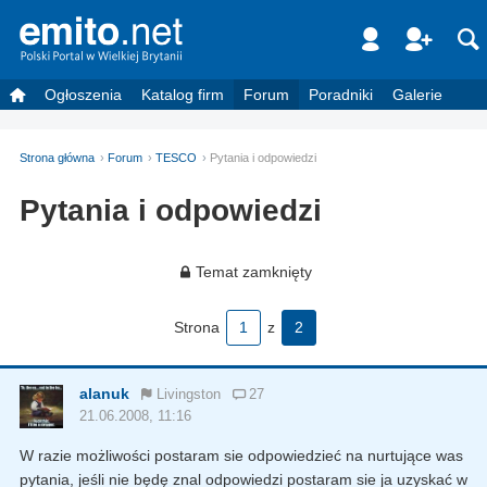
Ogłoszenia
Katalog firm
Forum
Poradniki
Galerie
Strona główna
Forum
TESCO
Pytania i odpowiedzi
Pytania i odpowiedzi
Temat zamknięty
Strona
1
z
2
alanuk
Livingston
27
21.06.2008, 11:16
W razie możliwości postaram sie odpowiedzieć na nurtujące was
pytania, jeśli nie będę znal odpowiedzi postaram sie ja uzyskać w