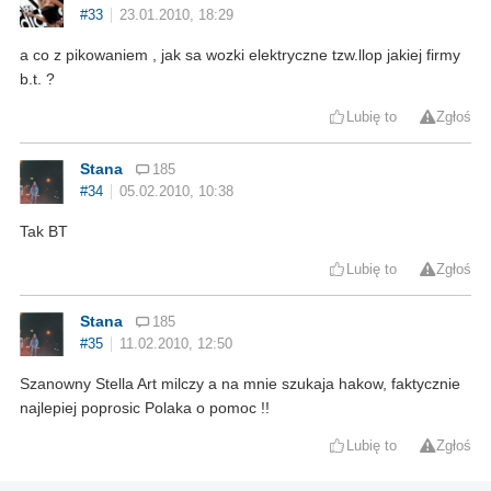
#33
23.01.2010, 18:29
a co z pikowaniem , jak sa wozki elektryczne tzw.llop jakiej firmy
b.t. ?
Lubię to
Zgłoś
Stana
185
#34
05.02.2010, 10:38
Tak BT
Lubię to
Zgłoś
Stana
185
#35
11.02.2010, 12:50
Szanowny Stella Art milczy a na mnie szukaja hakow, faktycznie
najlepiej poprosic Polaka o pomoc !!
Lubię to
Zgłoś