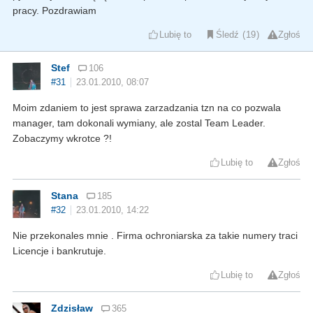
pracy. Pozdrawiam
Lubię to
Śledź
19
Zgłoś
Stef
106
#31
23.01.2010, 08:07
Moim zdaniem to jest sprawa zarzadzania tzn na co pozwala
manager, tam dokonali wymiany, ale zostal Team Leader.
Zobaczymy wkrotce ?!
Lubię to
Zgłoś
Stana
185
#32
23.01.2010, 14:22
Nie przekonales mnie . Firma ochroniarska za takie numery traci
Licencje i bankrutuje.
Lubię to
Zgłoś
Zdzisław
365