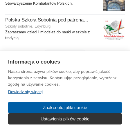
Stowarzyszenie Kombatantów Polskich.
Polska Szkoła Sobotnia pod patronatem SPK w Edynburgu - Filia Gilmerton
Szkoły sobotnie, Edynburg
Zapraszamy dzieci i młodzież do nauki w szkole z
tradycją.
Pokaż więcej firm
Informacja o cookies
Nasza strona używa plików cookie, aby poprawić jakość
Wytyczne dla społeczności
Regulamin
Prywatność
korzystania z serwisu. Kontynuując przeglądanie, wyrażasz
zgodę na używanie cookies.
Reklama
Kontakt
Information in English
Dowiedz się więcej
© 2004-2026 Emito.net
Zaakceptuj pliki cookie
Ustawienia plików cookie