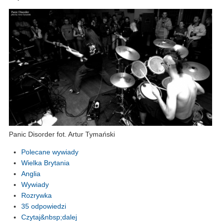
Panic Disorder fot. Artur Tymański
Polecane wywiady
Wielka Brytania
Anglia
Wywiady
Rozrywka
35 odpowiedzi
Czytaj&nbsp;dalej