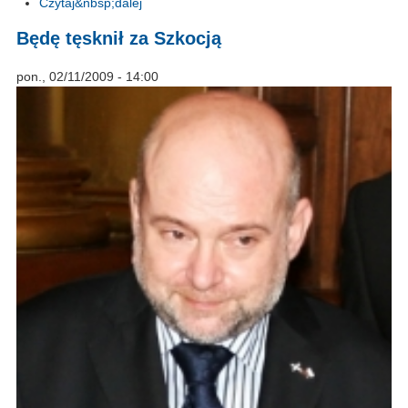
Czytaj&nbsp;dalej
Będę tęsknił za Szkocją
pon., 02/11/2009 - 14:00