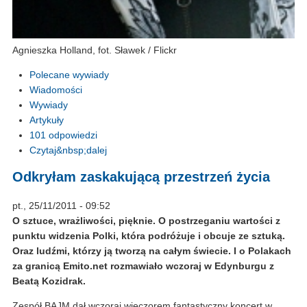
Agnieszka Holland, fot. Sławek / Flickr
Polecane wywiady
Wiadomości
Wywiady
Artykuły
101 odpowiedzi
Czytaj&nbsp;dalej
Odkryłam zaskakującą przestrzeń życia
pt., 25/11/2011 - 09:52
O sztuce, wrażliwości, pięknie. O postrzeganiu wartości z
punktu widzenia Polki, która podróżuje i obcuje ze sztuką.
Oraz ludźmi, którzy ją tworzą na całym świecie. I o Polakach
za granicą Emito.net rozmawiało wczoraj w Edynburgu z
Beatą Kozidrak.
Zespół BAJM dał wczoraj wieczorem fantastyczny koncert w