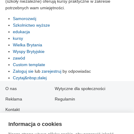
(szkoły niezależne) oferują kursy praktyczne w zakresie
potrzebnych wam umiejętności.
Samorozwój
Szkolnictwo wyższe
edukacja
kursy
Wielka Brytania
Wyspy Brytyjskie
zawód
Custom template
Zaloguj sie
lub
zarejestruj
by odpowiadac
Czytaj&nbsp;dalej
O nas
Wytyczne dla społeczności
Reklama
Regulamin
Kontakt
Informacja o cookies
Information in English: