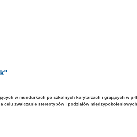
ek"
cych w mundurkach po szkolnych korytarzach i grających w piłkę, 
na celu zwalczanie stereotypów i podziałów międzypokoleniowych