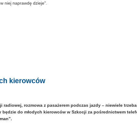
 w niej naprawdę dzieje".
ych kierowców
ji radiowej, rozmowa z pasażerem podczas jazdy – niewiele trzeb
y będzie do młodych kierowców w Szkocji za pośrednictwem tele
sman”.