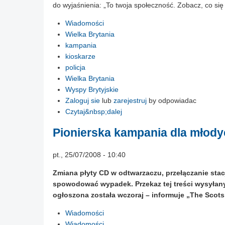
do wyjaśnienia: „To twoja społeczność. Zobacz, co się
Wiadomości
Wielka Brytania
kampania
kioskarze
policja
Wielka Brytania
Wyspy Brytyjskie
Zaloguj sie
lub
zarejestruj
by odpowiadac
Czytaj&nbsp;dalej
Pionierska kampania dla młod
pt., 25/07/2008 - 10:40
Zmiana płyty CD w odtwarzaczu, przełączanie stac
spowodować wypadek. Przekaz tej treści wysyłan
ogłoszona została wczoraj – informuje „The Scot
Wiadomości
Wiadomości