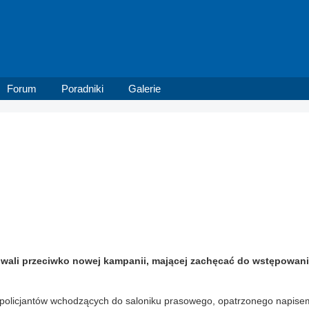
Forum
Poradniki
Galerie
towali przeciwko nowej kampanii, mającej zachęcać do wstępowan
olicjantów wchodzących do saloniku prasowego, opatrzonego napisem 