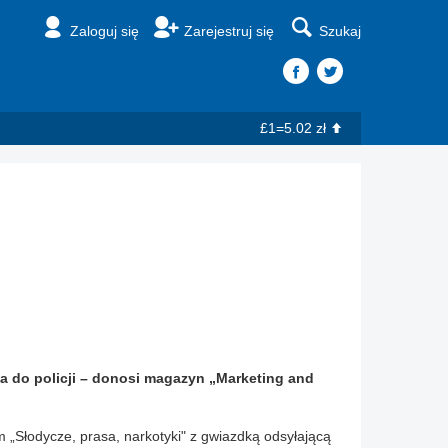
Zaloguj się
Zarejestruj się
Szukaj
£1=5.02 zł
ia do policji – donosi magazyn „Marketing and
„Słodycze, prasa, narkotyki" z gwiazdką odsyłającą