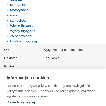
kampania
Motoryzacja
rower
samochów
Wielka Brytania
Wyspy Brytyjskie
25 odpowiedzi
Czytaj&nbsp;dalej
O nas
Wytyczne dla społeczności
Reklama
Regulamin
Kontakt
Informacja o cookies
Information in English:
Nasza strona używa plików cookie, aby poprawić jakość
About
Contact
korzystania z serwisu. Kontynuując przeglądanie, wyrażasz
Advertise
zgodę na używanie cookies.
Dowiedz się więcej