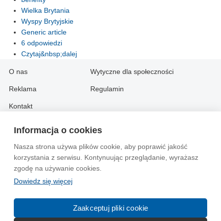
Wielka Brytania
Wyspy Brytyjskie
Generic article
6 odpowiedzi
Czytaj&nbsp;dalej
O nas
Wytyczne dla społeczności
Reklama
Regulamin
Kontakt
Informacja o cookies
Information in English:
Nasza strona używa plików cookie, aby poprawić jakość
About
Contact
korzystania z serwisu. Kontynuując przeglądanie, wyrażasz
Advertise
zgodę na używanie cookies.
Dowiedz się więcej
© 2004-2026 Emito.net
Zaakceptuj pliki cookie