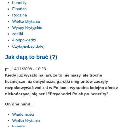
benefity
Finanse
Rodzina
Wielka Brytania
Wyspy Brytyjskie
zasiłki
4 odpowiedzi
Czytaj&nbsp;dalej
Jak dają to brać (?)
pt., 14/11/2008 - 16:53
Kiedy już wyszło na jaw, że to nie masy, ale trochę
liczniejsze niż dotychczas garstki imigrantów zaczęły
rozpakowywać walizki w Polsce - wybuchła kolejna afera z
niekończącej się serii "Przychodzi Polak po benefity".
On one hand...
Wiadomości
Wielka Brytania
benefity