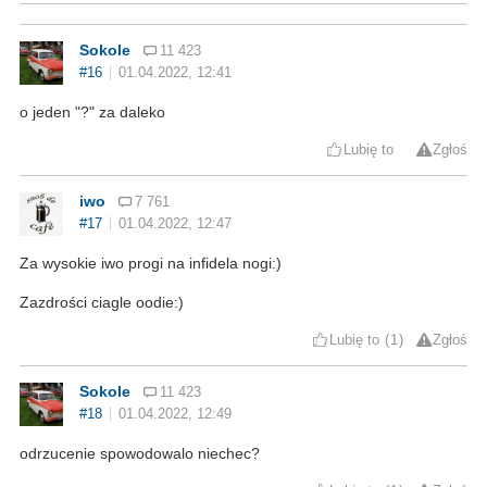
Sokole
11 423
#16
01.04.2022, 12:41
o jeden "?" za daleko
Lubię to
Zgłoś
iwo
7 761
#17
01.04.2022, 12:47
Za wysokie iwo progi na infidela nogi:)
Zazdrości ciagle oodie:)
Lubię to
1
Zgłoś
Sokole
11 423
#18
01.04.2022, 12:49
odrzucenie spowodowalo niechec?