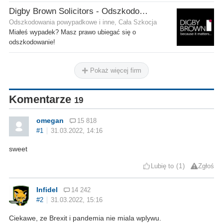
Digby Brown Solicitors - Odszkodowania w Szkocji
Odszkodowania powypadkowe i inne, Cała Szkocja
Miałeś wypadek? Masz prawo ubiegać się o
odszkodowanie!
Pokaż więcej firm
Komentarze
19
omegan
15 818
#1
31.03.2022, 14:16
sweet
Lubię to
1
Zgłoś
Infidel
14 242
#2
31.03.2022, 15:16
Ciekawe, ze Brexit i pandemia nie miala wplywu.