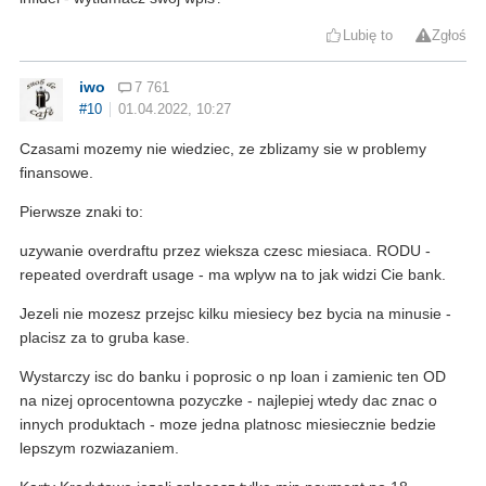
Lubię to
Zgłoś
iwo
7 761
#10
01.04.2022, 10:27
Czasami mozemy nie wiedziec, ze zblizamy sie w problemy
finansowe.
Pierwsze znaki to:
uzywanie overdraftu przez wieksza czesc miesiaca. RODU -
repeated overdraft usage - ma wplyw na to jak widzi Cie bank.
Jezeli nie mozesz przejsc kilku miesiecy bez bycia na minusie -
placisz za to gruba kase.
Wystarczy isc do banku i poprosic o np loan i zamienic ten OD
na nizej oprocentowna pozyczke - najlepiej wtedy dac znac o
innych produktach - moze jedna platnosc miesiecznie bedzie
lepszym rozwiazaniem.