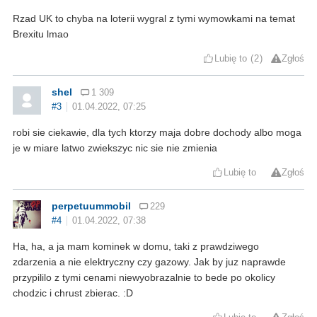
Rzad UK to chyba na loterii wygral z tymi wymowkami na temat
Brexitu lmao
Lubię to
2
Zgłoś
shel
1 309
#3
01.04.2022, 07:25
robi sie ciekawie, dla tych ktorzy maja dobre dochody albo moga
je w miare latwo zwiekszyc nic sie nie zmienia
Lubię to
Zgłoś
perpetuummobil
229
#4
01.04.2022, 07:38
Ha, ha, a ja mam kominek w domu, taki z prawdziwego
zdarzenia a nie elektryczny czy gazowy. Jak by juz naprawde
przypililo z tymi cenami niewyobrazalnie to bede po okolicy
chodzic i chrust zbierac. :D