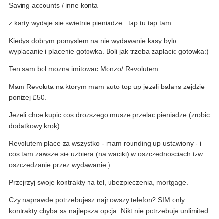
Saving accounts / inne konta
z karty wydaje sie swietnie pieniadze.. tap tu tap tam
Kiedys dobrym pomyslem na nie wydawanie kasy bylo
wyplacanie i placenie gotowka. Boli jak trzeba zaplacic gotowka:)
Ten sam bol mozna imitowac Monzo/ Revolutem.
Mam Revoluta na ktorym mam auto top up jezeli balans zejdzie
ponizej £50.
Jezeli chce kupic cos drozszego musze przelac pieniadze (zrobic
dodatkowy krok)
Revolutem place za wszystko - mam rounding up ustawiony - i
cos tam zawsze sie uzbiera (na waciki) w oszczednosciach tzw
oszczedzanie przez wydawanie:)
Przejrzyj swoje kontrakty na tel, ubezpieczenia, mortgage.
Czy naprawde potrzebujesz najnowszy telefon? SIM only
kontrakty chyba sa najlepsza opcja. Nikt nie potrzebuje unlimited