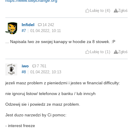
https://www.stepchange.org
Lubię to
4
Zgłoś
Infidel
14 242
#7
01.04.2022, 10:11
... Napisala Iwo ze swojej kanapy w hoodie za 8 stowek. :P
Lubię to
1
Zgłoś
iwo
7 761
#8
01.04.2022, 10:13
jezeli masz problem z pieniedzmi i jestes w financial difficulty:
nie ignoruj listow/ telefonow z banku / lub inncyh
Odzewij sie i powiedz ze masz problem.
Jest duzo narzedzi by Ci pomoc:
- interest freeze