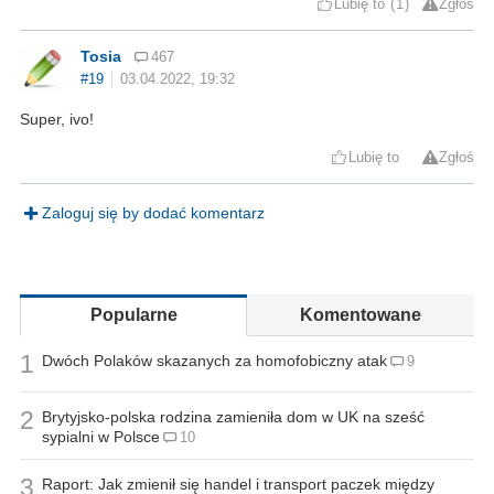
Lubię to
1
Zgłoś
Tosia
467
#19
03.04.2022, 19:32
Super, ivo!
Lubię to
Zgłoś
Zaloguj się by dodać komentarz
Popularne
Komentowane
1
Dwóch Polaków skazanych za homofobiczny atak
9
2
Brytyjsko-polska rodzina zamieniła dom w UK na sześć
sypialni w Polsce
10
3
Raport: Jak zmienił się handel i transport paczek między