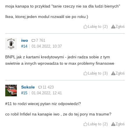
moja kanapa to przyklad "tanie rzeczy nie sa dla ludzi bienych"
Ikea, ktorej jeden modul rozwalil sie po roku:)
Lubię to
2
Zgłoś
iwo
7 761
#14
01.04.2022, 10:37
BNPL jak z kartami kredytowymi - jedni radza sobie z tym
swietnie a innych wprowadza to w max problemy finansowe
Lubię to
3
Zgłoś
Sokole
11 423
#15
01.04.2022, 12:41
#11 to rodzi wiecej pytan niz odpowiedzi?
co robil Infidel na kanapie iwo , ze do tej pory ma traume?
Lubię to
2
Zgłoś