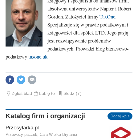
księgowy i specjalista od finansów firm,
absolwent uniwersytetów Napier i Robert
Gordon. Założyciel firmy
TaxOne
.
Specjalizuje się w prawie podatkowym i
księgowości dla spółek LTD. Jego pasją
jest rozwiązywanie problemów
podatkowych. Prowadzi blog biznesowo-
podatkowy
taxone.uk
Zgłoś błąd
Lubię to
Śledź
7
Katalog firm i organizacji
Dodaj wpis
Przesyłarka.pl
Przewozy paczek, Cała Wielka Brytania