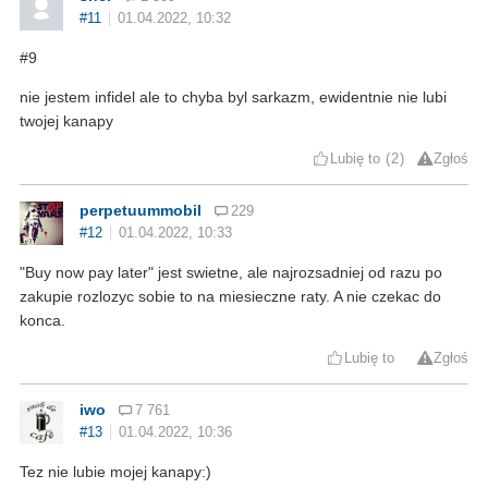
#11
01.04.2022, 10:32
#9
nie jestem infidel ale to chyba byl sarkazm, ewidentnie nie lubi
twojej kanapy
Lubię to
2
Zgłoś
perpetuummobil
229
#12
01.04.2022, 10:33
"Buy now pay later" jest swietne, ale najrozsadniej od razu po
zakupie rozlozyc sobie to na miesieczne raty. A nie czekac do
konca.
Lubię to
Zgłoś
iwo
7 761
#13
01.04.2022, 10:36
Tez nie lubie mojej kanapy:)