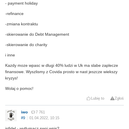
- payment holiday
-refinance
-zmiana kontraktu
-skierowanie do Debt Management
-skierowanie do charity
i inne
Kazdy moze wpasc w dlugi 40% ludzi w Uk ma slabe zaplecze
finansowe. Wyszlismy z Covida prosto w nast jeszcze wiekszy
kryzys!
Wolaj o pomoc!
Lubię to
Zgłoś
iwo
7 761
#9
01.04.2022, 10:15
infidel - wytlumacz swoj wpis?