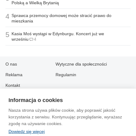
Polską a Wielką Brytanią
4
Sprawca przemocy domowej może stracić prawo do
mieszkania
5
Kasia Moś wystąpi w Edynburgu. Koncert już we
wrześniu
4
O nas
Wytyczne dla społeczności
Reklama
Regulamin
Kontakt
Informacja o cookies
Information in English:
Nasza strona używa plików cookie, aby poprawić jakość
About
Contact
korzystania z serwisu. Kontynuując przeglądanie, wyrażasz
Advertise
zgodę na używanie cookies.
Dowiedz się więcej