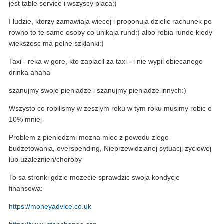
jest table service i wszyscy placa:)
I ludzie, ktorzy zamawiaja wiecej i proponuja dzielic rachunek po
rowno to te same osoby co unikaja rund:) albo robia runde kiedy
wiekszosc ma pelne szklanki:)
Taxi - reka w gore, kto zaplacil za taxi - i nie wypil obiecanego
drinka ahaha
szanujmy swoje pieniadze i szanujmy pieniadze innych:)
Wszysto co robilismy w zeszlym roku w tym roku musimy robic o
10% mniej
Problem z pieniedzmi mozna miec z powodu zlego
budzetowania, overspending, Nieprzewidzianej sytuacji zyciowej
lub uzaleznien/choroby
To sa stronki gdzie mozecie sprawdzic swoja kondycje
finansowa:
https://moneyadvice.co.uk