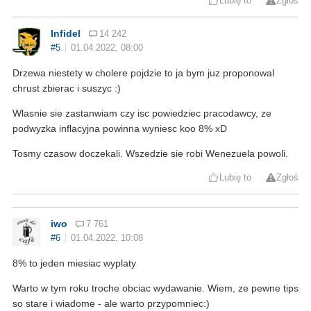
Lubię to
Zgłoś
Infidel
14 242
#5
01.04.2022, 08:00
Drzewa niestety w cholere pojdzie to ja bym juz proponowal
chrust zbierac i suszyc :)
Wlasnie sie zastanwiam czy isc powiedziec pracodawcy, ze
podwyzka inflacyjna powinna wyniesc koo 8% xD
Tosmy czasow doczekali. Wszedzie sie robi Wenezuela powoli.
Lubię to
Zgłoś
iwo
7 761
#6
01.04.2022, 10:08
8% to jeden miesiac wyplaty
Warto w tym roku troche obciac wydawanie. Wiem, ze pewne tips
so stare i wiadome - ale warto przypomniec:)