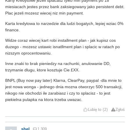
Karty Kredytowe jezeli splacasz tylko min payment po 18
miesiacach jestes przez bank zaksiegowany jako persistent debt.
Plac jezeli mozesz wiecej niz min payment.
Karta kredytowa to narzedzie dla ludzi bogatych, lepiej wziac 0%
finance.
Widze coraz wiecej kart robi installment plan - jak kupisz cos
duzego - mozesz ustawic isnatllment plan i splacic w ratach po
nizszym oprocentowaniu.
Inne znaki to brak pieniedzy na rachunki, anulowanie DD,
trzymanie dlugu, ktore kosztuje Cie £XX.
BNPL (Buy now pay later) Klarna, ClearPay, paypal -dla mnie to
jest nowa wonga - jednego dnia mozna otworzyc 500 transakcji,
nikogo nie obchodzi ile zarabiasz i czy to splacisz - to jest
piekielna pulapka na ktora trzeba uwazac.
Lubię to
2
Zgłoś
shel
1 309