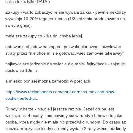
calls i textx tylko DATA:)
Zakupy - warto zobaczyc ile sie wywala zarcia - pewnie nektorzy
wywalaja 10-20% tego co kupuja (1/3 jedzenia produkowana na
swiecie gnije).
mniejsze zakupy co kilka dni chyba lepiej.
gotowanie obiadow na zapas - pozwala planowac i niwelowac
straty przez "nie chce mi sie gotowac, wiec zamowie takeaway"
najlatwiejsze jedzenie na swiecie dla mnie- fajity/tacos - zajmuje
doslownie 10min
a miesko ponizej mozna zamrozic w porcjach.
https://www.recipetineats.com/pork-carnitas-mexican-slow-
cooker-pulled-p...
Rundy w barze - nie,nie i jeszcze raz nie. Jezeli grupa jest
wieksza niz 4 osoby - nie bawimy sie w rundy:) I mowie to jako
osoba, ktora nigdy nie miala nic przeciwko rundom. Do czasu az
zaczelam liczyc ze kiedy sa rundy wydaje 2 razy wiecej niz kiedy