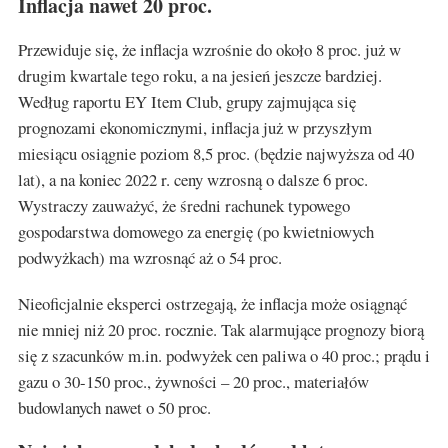
Inflacja nawet 20 proc.
Przewiduje się, że inflacja wzrośnie do około 8 proc. już w
drugim kwartale tego roku, a na jesień jeszcze bardziej.
Według raportu EY Item Club, grupy zajmująca się
prognozami ekonomicznymi, inflacja już w przyszłym
miesiącu osiągnie poziom 8,5 proc. (będzie najwyższa od 40
lat), a na koniec 2022 r. ceny wzrosną o dalsze 6 proc.
Wystraczy zauważyć, że średni rachunek typowego
gospodarstwa domowego za energię (po kwietniowych
podwyżkach) ma wzrosnąć aż o 54 proc.
Nieoficjalnie eksperci ostrzegają, że inflacja może osiągnąć
nie mniej niż 20 proc. rocznie. Tak alarmujące prognozy biorą
się z szacunków m.in. podwyżek cen paliwa o 40 proc.; prądu i
gazu o 30-150 proc., żywności – 20 proc., materiałów
budowlanych nawet o 50 proc.