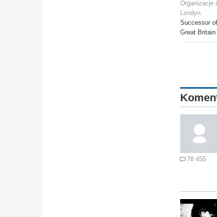
Organizacje 
Londyn
Successor of
Great Britain
Komen
78 455