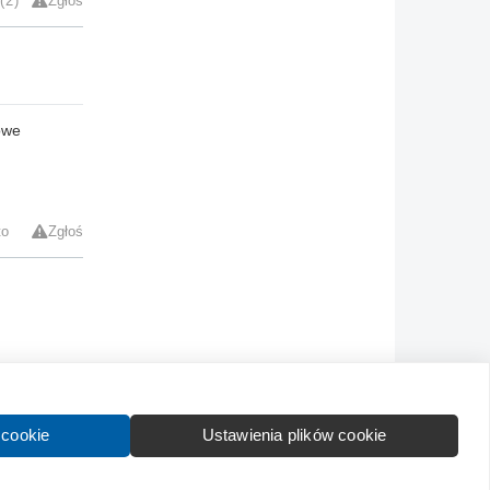
2
Zgłoś
owe
to
Zgłoś
Kontakt
Wytyczne dla społeczności
Regulamin
 cookie
Ustawienia plików cookie
formation in English:
About
Advertise
Contact