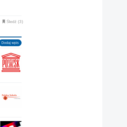
Śledź
3
Dodaj wpis