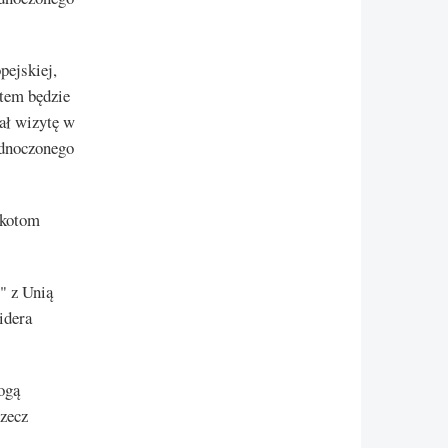
pejskiej,
etem będzie
ał wizytę w
jednoczonego
zkotom
" z Unią
idera
ogą
zecz