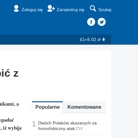
Zaloguj się
Zarejestruj się
Szukaj
£1=5.02 zł
ić z
nikami, a
Popularne
Komentowane
zypadać
1
Dwóch Polaków skazanych za
, iż wybije
homofobiczny atak
8