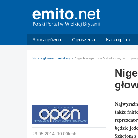
Strona główna
Ogłoszenia
Katalog firm
Strona główna
Artykuły
Nigel Farage chce Szkotom wybić z głowy
Nige
głow
Najwyraźni
także fakt
reprezento
będzie jed
29.05.2014, 10:00kmk
Szkotom z 