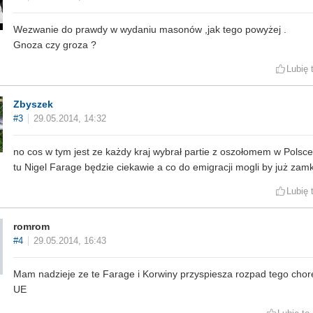
Wezwanie do prawdy w wydaniu masonów ,jak tego powyżej .
Gnoza czy groza ?
Lubię 
Zbyszek
#3
29.05.2014, 14:32
no cos w tym jest ze każdy kraj wybrał partie z oszołomem w Polsce
tu Nigel Farage będzie ciekawie a co do emigracji mogli by już zam
Lubię 
romrom
#4
29.05.2014, 16:43
Mam nadzieje ze te Farage i Korwiny przyspiesza rozpad tego chor
UE