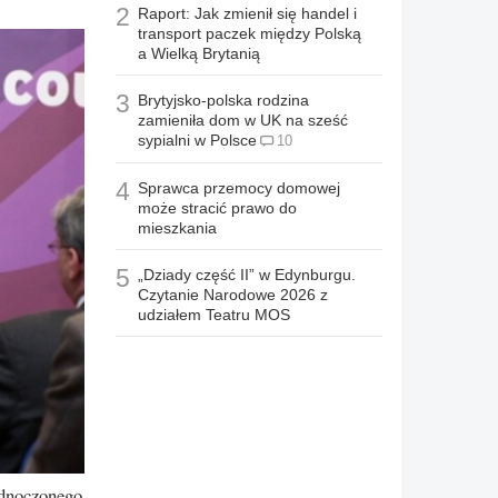
2
Raport: Jak zmienił się handel i
transport paczek między Polską
a Wielką Brytanią
3
Brytyjsko-polska rodzina
zamieniła dom w UK na sześć
sypialni w Polsce
10
4
Sprawca przemocy domowej
może stracić prawo do
mieszkania
5
„Dziady część II” w Edynburgu.
Czytanie Narodowe 2026 z
udziałem Teatru MOS
ednoczonego