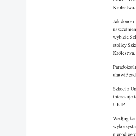
Królestwa.
Jak donosi 
uszczelnie
wybicie Sz
stolicy Szk
Królestwa.
Paradoksaln
ułatwić zad
Szkoci z Un
interesuje 
UKIP.
Według kom
wykorzysta
niepodległo