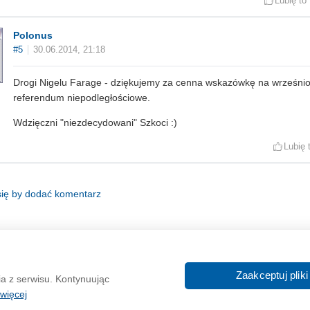
Lubię to
Polonus
#5
30.06.2014, 21:18
Drogi Nigelu Farage - dziękujemy za cenna wskazówkę na wrześni
referendum niepodległościowe.
Wdzięczni "niezdecydowani" Szkoci :)
Lubię 
się by dodać komentarz
O nas
Reklama
Zaakceptuj pliki
ia z serwisu. Kontynuując
In
więcej