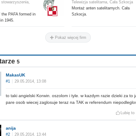
i stowarzyszenia,
Telewizja satelitarna, Cała Szkocja
Montaż anten satelitarnych. Cała
 the PAFA formed in
Szkocja.
 in 1945.
Pokaż więcej firm
tarze
5
MakasUK
#1
29.05.2014, 13:08
to taki angielski Korwin. oszolom i tyle. w kazdym razie dzieki za to 
pare osob wiecej zaglosuje teraz na TAK w referendum niepodlegl
Lubię to
anija
#2
29.05.2014, 13:44