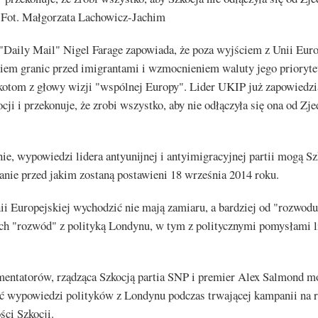
 Fot. Małgorzata Lachowicz-Jachim
"Daily Mail" Nigel Farage zapowiada, że poza wyjściem z Unii Euro
niem granic przed imigrantami i wzmocnieniem waluty jego prioryt
kotom z głowy wizji "wspólnej Europy". Lider UKIP już zapowiedzi
ocji i przekonuje, że zrobi wszystko, aby nie odłączyła się ona od Z
ie, wypowiedzi lidera antyunijnej i antyimigracyjnej partii mogą S
anie przed jakim zostaną postawieni 18 września 2014 roku.
ii Europejskiej wychodzić nie mają zamiaru, a bardziej od "rozwodu
ich "rozwód" z polityką Londynu, w tym z politycznymi pomysłami l
entatorów, rządząca Szkocją partia SNP i premier Alex Salmond m
ć wypowiedzi polityków z Londynu podczas trwającej kampanii na r
ści Szkocji.