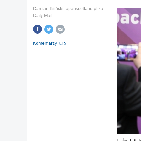
Damian Biliński, openscotland.pl za
Daily Mail
Komentarzy
5
Lider UKIP 