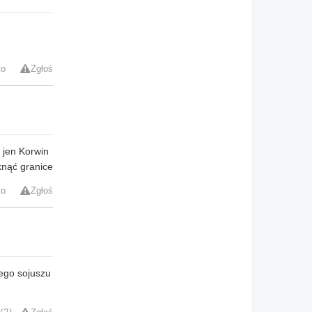
to
Zgłoś
 jen Korwin
knąć granice
to
Zgłoś
ego sojuszu