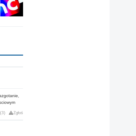
jazgotanie,
osciowym
3
Zgłoś