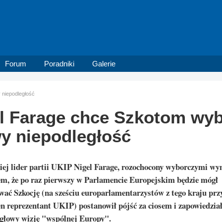
Forum
Poradniki
Galerie
 niepodległość
l Farage chce Szkotom wyb
y niepodległość
ej lider partii UKIP Nigel Farage, rozochocony wyborczymi wy
em, że po raz pierwszy w Parlamencie Europejskim będzie mógł
wać Szkocję (na sześciu europarlamentarzystów z tego kraju pr
en reprezentant UKIP) postanowił pójść za ciosem i zapowiedział
głowy wizję "wspólnej Europy".