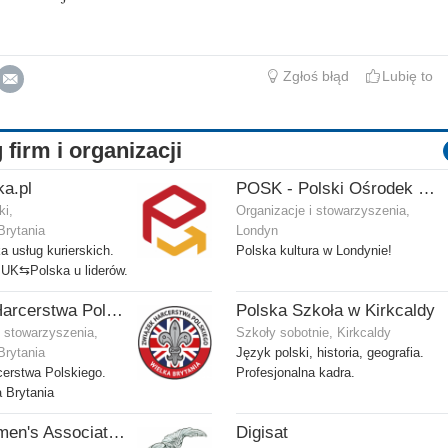
Zgłoś błąd
Lubię to
 firm i organizacji
ka.pl
POSK - Polski Ośrodek Społeczno-Kulturalny
ki,
Organizacje i stowarzyszenia,
Brytania
Londyn
 usług kurierskich.
Polska kultura w Londynie!
 UK⇆Polska u liderów.
Związek Harcerstwa Polskiego w Wielkiej Brytanii
Polska Szkoła w Kirkcaldy
i stowarzyszenia,
Szkoły sobotnie, Kirkcaldy
Brytania
Język polski, historia, geografia.
erstwa Polskiego.
Profesjonalna kadra.
 Brytania
Polish Airmen's Association UK - Związek Lotników Polskich WB
Digisat