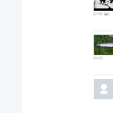
792
2
372