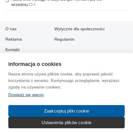
wrześniu
4
O nas
Wytyczne dla społeczności
Reklama
Regulamin
Kontakt
Informacja o cookies
Information in English:
Nasza strona używa plików cookie, aby poprawić jakość
About
Contact
korzystania z serwisu. Kontynuując przeglądanie, wyrażasz
Advertise
zgodę na używanie cookies.
Dowiedz się więcej
© 2004-2026 Emito.net
Zaakceptuj pliki cookie
Ustawienia plików cookie