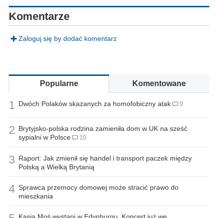
Komentarze
Zaloguj się by dodać komentarz
Popularne
Komentowane
1
Dwóch Polaków skazanych za homofobiczny atak
9
2
Brytyjsko-polska rodzina zamieniła dom w UK na sześć
sypialni w Polsce
10
3
Raport: Jak zmienił się handel i transport paczek między
Polską a Wielką Brytanią
4
Sprawca przemocy domowej może stracić prawo do
mieszkania
5
Kasia Moś wystąpi w Edynburgu. Koncert już we