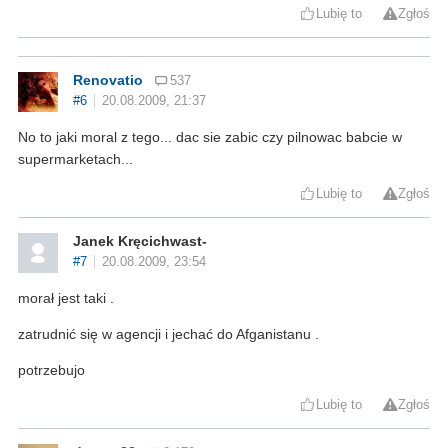
Lubię to
Zgłoś
Renovatio
537
#6
20.08.2009, 21:37
No to jaki moral z tego... dac sie zabic czy pilnowac babcie w
supermarketach...
Lubię to
Zgłoś
Janek Kręcichwast-
#7
20.08.2009, 23:54
morał jest taki .
zatrudnić się w agencji i jechać do Afganistanu .
potrzebujo
Lubię to
Zgłoś