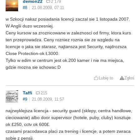
demon22
2 179
#8
21.08.2009, 07:11
w Szkocji nakaz posiadania licencji zaczal sie 1 listopada 2007.
W Anglii duzo wczesniej.
Ceny kursow sa zroznicowane w zaleznosci od firmy, ktora kurs
ten przeprowadza. Ceny rozniez roznia sie ze wzgledu na
licencje o jaka sie starasz, najtansza jest Security, najdrozsza
Close Protection-ok.Ł3000.
Tylko w edim w centrum jest ok.200 kamer i nie ma miejsca,
gdzie mozna sie schowac:D
Lubię to
Zgłoś
Taffi
215
#9
21.08.2009, 11:57
najzwyklejsza licencja - security guard (sklepy, centra handlowe,
cieciowanie) albo door supervisor (hotele, puby, cluby) kosztuje
ok £250, cctv ok 600£.
czasami pracodawca placi za trening i licencje, a potem zwraca
sobie z pensji.