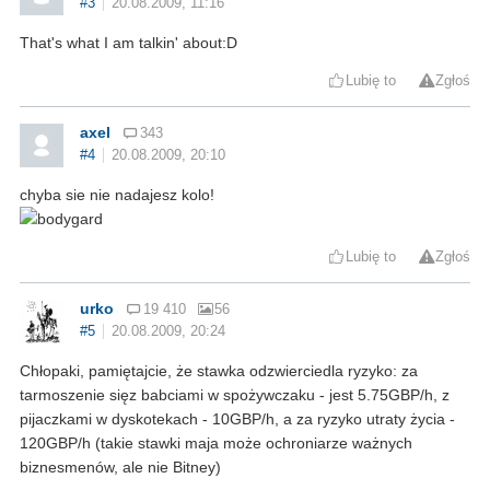
#3
20.08.2009, 11:16
That's what I am talkin' about:D
Lubię to
Zgłoś
axel
343
#4
20.08.2009, 20:10
chyba sie nie nadajesz kolo!
Lubię to
Zgłoś
urko
19 410
56
#5
20.08.2009, 20:24
Chłopaki, pamiętajcie, że stawka odzwierciedla ryzyko: za
tarmoszenie sięz babciami w spożywczaku - jest 5.75GBP/h, z
pijaczkami w dyskotekach - 10GBP/h, a za ryzyko utraty życia -
120GBP/h (takie stawki maja może ochroniarze ważnych
biznesmenów, ale nie Bitney)