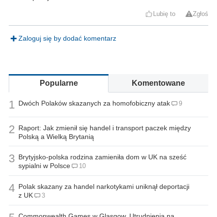
Lubię to
Zgłoś
Zaloguj się by dodać komentarz
Popularne
Komentowane
1
Dwóch Polaków skazanych za homofobiczny atak
9
2
Raport: Jak zmienił się handel i transport paczek między
Polską a Wielką Brytanią
3
Brytyjsko-polska rodzina zamieniła dom w UK na sześć
sypialni w Polsce
10
4
Polak skazany za handel narkotykami uniknął deportacji
z UK
3
Commonwealth Games w Glasgow. Utrudnienia na