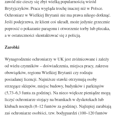
zawód nie cieszy się zbyt wielką popularnością wśród
Brytyjczyków. Praca wygląda trochę inaczej niż w Polsce.
Ochroniarz w Wielkiej Brytanii nie ma prawa nikogo dotknąć.
Jeśli podejrzewa, że klient coś ukradł, może jedynie grzecznie
poprosić o pokazanie paragonu i otworzenie torby lub plecaka,
a w ostateczności skontaktować się z policją.
Zarobki
Wynagrodzenie ochroniarzy w UK jest zróżnicowane i zależy
od wielu czynników – doświadczenia, miejsca pracy, zakresu
obowiązków, regionu Wielkiej Brytanii czy rodzaju
posiadanej licencji. Najniższe stawki otrzymują osoby
strzegące sklepów, miejsc budowy, budynków i parkingów
(5,73–6,3 funta za godzinę). Na nieco większe pieniądze mogą
liczyć ochroniarze stojący na bramkach w dyskotekach lub
klubach nocnych (8–12 funtów za godzinę). Najlepiej zarabiają
zaś ochroniarze osobiści, tzw. bodyguardzi (100–120 funtów