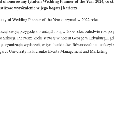
ał uhonorowany tytułem Wedding Planner of the Year 2024, co s
estiżowe wyróżnienie w jego bogatej karierze.
z tytuł Wedding Planner of the Year otrzymał w 2022 roku.
czął swoją przygodę z branżą ślubną w 2009 roku, zaledwie rok po 
o Szkocji. Pierwsze kroki stawiał w hotelu George w Edynburgu, gd
ię organizacją wydarzeń, w tym bankietów. Równocześnie ukończył s
aret University na kierunku Events Management and Marketing.