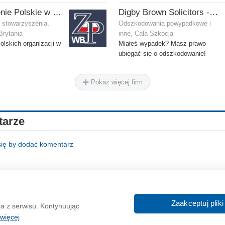
Zjednoczenie Polskie w Wielkiej Brytanii
Digby Brown Solicitors - Odszkodowania w Szkocji
i stowarzyszenia,
Odszkodowania powypadkowe i
Brytania
inne, Cała Szkocja
olskich organizacji w
Miałeś wypadek? Masz prawo
ubiegać się o odszkodowanie!
Pokaż więcej firm
arze
się by dodać komentarz
O nas
Reklama
Zaakceptuj pliki
ia z serwisu. Kontynuując
In
więcej