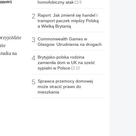
tanowi
homofobiczny atak
9
2
Raport: Jak zmienił się handel i
transport paczek między Polską
a Wielką Brytanią
przyjeździe
3
Commonwealth Games w
zie
Glasgow. Utrudnienia na drogach
tudia na
4
Brytyjsko-polska rodzina
zamieniła dom w UK na sześć
sypialni w Polsce
10
5
Sprawca przemocy domowej
może stracić prawo do
mieszkania