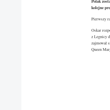
Polak zost
kolejne pr
Pierwszy ra
Oskar rozpo
z Legnicy d
zajmował s
Queen Marg