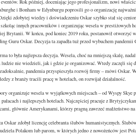
eventów. Rok później, doceniając jego profesjonalizm, nowi właścici
xburghe i Bonham w Edynburgu poprosili go o organizację najważni
Dzięki zdobytej wiedzy i doświadczeniu Oskar szybko stał się ceni
, szkoląc innych pracowników i organizując wesela w prestiżowych h
iej Brytanii. W końcu, pod koniec 2019 roku, postanowił otworzyć w
ing Guru Oskar. Decyzja ta zapadła tuż przed wybuchem pandemi
rma to była najlepsza decyzja. Wesela, choć na mniejszą skalę, nadal
 ludzie nie wiedzieli, jak i gdzie je organizować. Wtedy zaczęli się 
aradoksalnie, pandemia przyspieszyła rozwój firmy – mówi Oskar. W
ledzy z branży tracili pracę w hotelach, on rozwijał działalność.
pory organizuje wesela w wyjątkowych miejscach – od Wyspy Skye 
pałacach i najlepszych hotelach. Najczęściej pracuje z Brytyjczykam
cami, głównie Amerykanami, którzy pragną zawrzeć małżeństwo na
u Oskar zdobył licencję celebranta ślubów humanistycznych. Ślubó
j udziela Polakom lub parom, w których jedno z nowożeńców jest Po