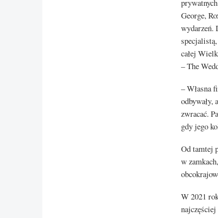
prywatnych 
George, Ro
wydarzeń. 
specjalistą
całej Wielk
– The Wedd
– Własna fi
odbywały, a
zwracać. P
gdy jego ko
Od tamtej 
w zamkach, 
obcokrajow
W 2021 rok
najczęście