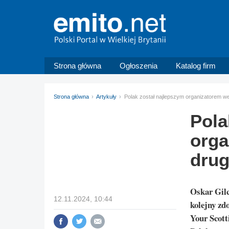
Strona główna
Ogłoszenia
Katalog firm
Strona główna
Artykuły
Polak został najlepszym organizatorem wes
Pola
orga
drug
Oskar Gilc
12.11.2024, 10:44
kolejny zd
Your Scott