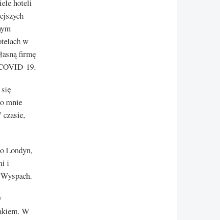
ele hoteli
ejszych
onym
otelach w
łasną firmę
i COVID-19.
 się
do mnie
 czasie,
po Londyn,
i i
 Wyspach.
w
lakiem. W