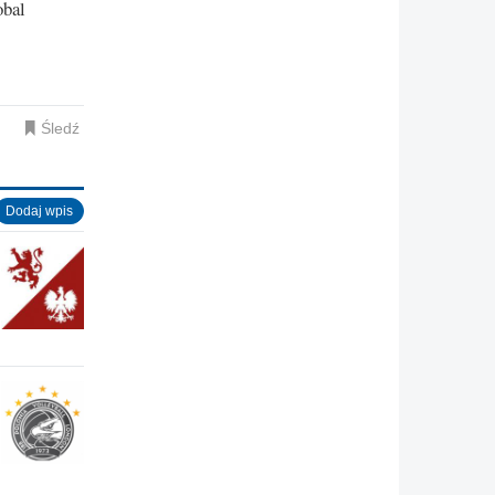
obal
Śledź
Dodaj wpis