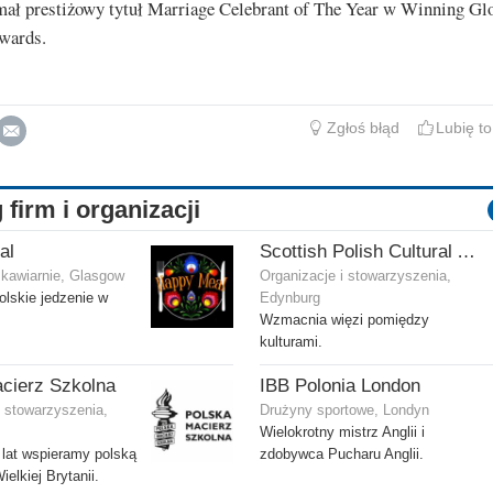
mał prestiżowy tytuł Marriage Celebrant of The Year w Winning Gl
wards.
Zgłoś błąd
Lubię to
 firm i organizacji
al
Scottish Polish Cultural Association
 kawiarnie, Glasgow
Organizacje i stowarzyszenia,
olskie jedzenie w
Edynburg
Wzmacnia więzi pomiędzy
kulturami.
cierz Szkolna
IBB Polonia London
i stowarzyszenia,
Drużyny sportowe, Londyn
Wielokrotny mistrz Anglii i
lat wspieramy polską
zdobywca Pucharu Anglii.
elkiej Brytanii.