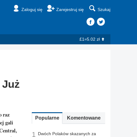
Zaloguj się
Zarejestruj się
Szukaj
£1=5.02 zł
 Już
o raz
Popularne
Komentowane
ej gali
Central,
1
Dwóch Polaków skazanych za