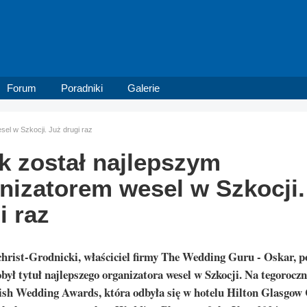
Forum
Poradniki
Galerie
el w Szkocji. Już drugi raz
k został najlepszym
nizatorem wesel w Szkocji.
i raz
hrist-Grodnicki, właściciel firmy The Wedding Guru - Oskar, p
obył tytuł najlepszego organizatora wesel w Szkocji. Na tegoroczn
ish Wedding Awards, która odbyła się w hotelu Hilton Glasgow 