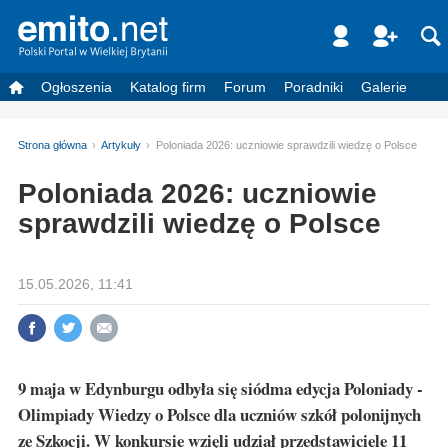
Ogłoszenia
Katalog firm
Forum
Poradniki
Galerie
Strona główna
Artykuły
Poloniada 2026: uczniowie sprawdzili wiedzę o Polsce
Poloniada 2026: uczniowie
sprawdzili wiedzę o Polsce
15.05.2026, 11:41
9 maja w Edynburgu odbyła się siódma edycja Poloniady -
Olimpiady Wiedzy o Polsce dla uczniów szkół polonijnych
ze Szkocji. W konkursie wzięli udział przedstawiciele 11