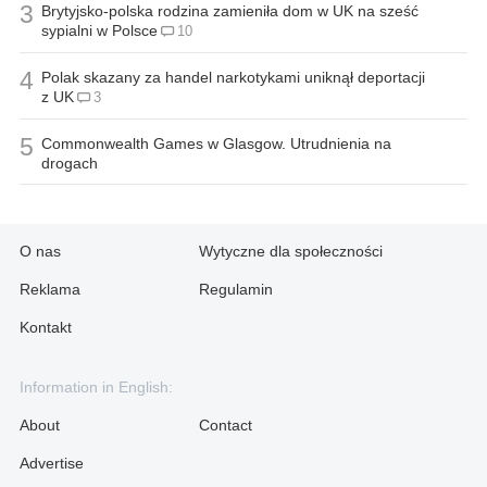
3
Brytyjsko-polska rodzina zamieniła dom w UK na sześć
sypialni w Polsce
10
4
Polak skazany za handel narkotykami uniknął deportacji
z UK
3
5
Commonwealth Games w Glasgow. Utrudnienia na
drogach
O nas
Wytyczne dla społeczności
Reklama
Regulamin
Kontakt
Information in English:
About
Contact
Advertise