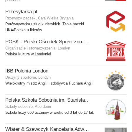
polskich.
Przesyłarka.pl
Przewozy paczek, Cała Wielka Brytania
Porównywarka usług kurierskich. Tanie paczki
UK⇆Polska u liderów.
POSK - Polski Ośrodek Społeczno-Kulturalny
Organizacje i stowarzyszenia, Londyn
Polska kultura w Londynie!
IBB Polonia London
Drużyny sportowe, Londyn
Wielokrotny mistrz Anglii i zdobywca Pucharu Anglii.
Polska Szkoła Sobotnia im. Stanisława Kostki
Szkoły sobotnie, Aberdeen
Szkoła liczy 650 uczniów w wieku od 3 lat do 17 lat.
Wiater & Szewczyk Kancelaria Adwokacka