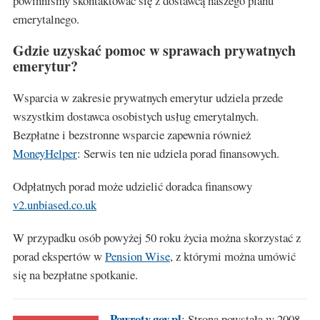
powinniśmy skontaktować się z dostawcą naszego planu
emerytalnego.
Gdzie uzyskać pomoc w sprawach prywatnych
emerytur?
Wsparcia w zakresie prywatnych emerytur udziela przede
wszystkim dostawca osobistych usług emerytalnych.
Bezpłatne i bezstronne wsparcie zapewnia również
MoneyHelper
: Serwis ten nie udziela porad finansowych.
Odpłatnych porad może udzielić doradca finansowy
v2.unbiased.co.uk
W przypadku osób powyżej 50 roku życia można skorzystać z
porad ekspertów w
Pension Wise
, z którymi można umówić
się na bezpłatne spotkanie.
Powroty.gov.pl
: Strona powstała w 2008