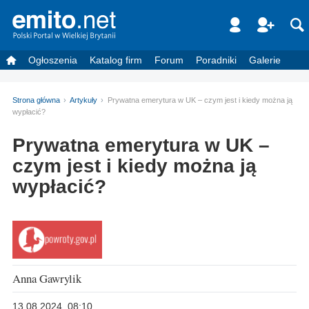
Ogłoszenia
Katalog firm
Forum
Poradniki
Galerie
Strona główna
Artykuły
Prywatna emerytura w UK – czym jest i kiedy można ją
wypłacić?
Prywatna emerytura w UK –
czym jest i kiedy można ją
wypłacić?
Anna Gawrylik
13.08.2024, 08:10