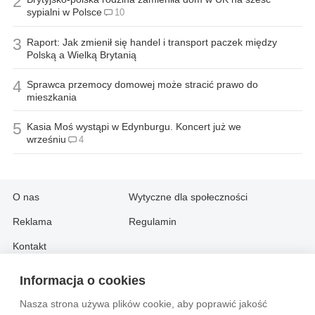
2
sypialni w Polsce
10
3
Raport: Jak zmienił się handel i transport paczek między
Polską a Wielką Brytanią
4
Sprawca przemocy domowej może stracić prawo do
mieszkania
5
Kasia Moś wystąpi w Edynburgu. Koncert już we
wrześniu
4
O nas
Wytyczne dla społeczności
Reklama
Regulamin
Kontakt
Informacja o cookies
Information in English:
Nasza strona używa plików cookie, aby poprawić jakość
About
Contact