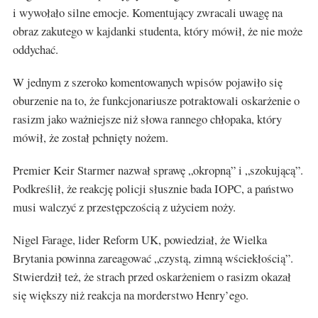
i wywołało silne emocje. Komentujący zwracali uwagę na
obraz zakutego w kajdanki studenta, który mówił, że nie może
oddychać.
W jednym z szeroko komentowanych wpisów pojawiło się
oburzenie na to, że funkcjonariusze potraktowali oskarżenie o
rasizm jako ważniejsze niż słowa rannego chłopaka, który
mówił, że został pchnięty nożem.
Premier Keir Starmer nazwał sprawę „okropną” i „szokującą”.
Podkreślił, że reakcję policji słusznie bada IOPC, a państwo
musi walczyć z przestępczością z użyciem noży.
Nigel Farage, lider Reform UK, powiedział, że Wielka
Brytania powinna zareagować „czystą, zimną wściekłością”.
Stwierdził też, że strach przed oskarżeniem o rasizm okazał
się większy niż reakcja na morderstwo Henry’ego.