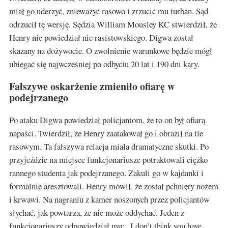
miał go uderzyć, znieważyć rasowo i zrzucić mu turban. Sąd
odrzucił tę wersję. Sędzia William Mousley KC stwierdził, że
Henry nie powiedział nic rasistowskiego. Digwa został
skazany na dożywocie. O zwolnienie warunkowe będzie mógł
ubiegać się najwcześniej po odbyciu 20 lat i 190 dni kary.
Fałszywe oskarżenie zmieniło ofiarę w
podejrzanego
Po ataku Digwa powiedział policjantom, że to on był ofiarą
napaści. Twierdził, że Henry zaatakował go i obraził na tle
rasowym. Ta fałszywa relacja miała dramatyczne skutki. Po
przyjeździe na miejsce funkcjonariusze potraktowali ciężko
rannego studenta jak podejrzanego. Zakuli go w kajdanki i
formalnie aresztowali. Henry mówił, że został pchnięty nożem
i krwawi. Na nagraniu z kamer noszonych przez policjantów
słychać, jak powtarza, że nie może oddychać. Jeden z
funkcjonariuszy odpowiedział mu: „I don’t think you have,