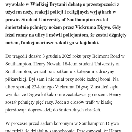
wywołało w Wielkiej Brytanii debatę o przestępczości z
użyciem noży, reakcji policji i religijnych wyjątkach w
prawie. Student University of Southampton został
śmiertelnie pchnięty nożem przez Vickruma Digwę. Gdy
leżał ranny na ulicy i mówił policjantom, że został dźgnięty
nożem, funkcjonariusze zakuli go w kajdanki.
Do tragedii doszło 3 grudnia 2025 roku przy Belmont Road w
Southampton. Henry Nowak, 18-letni student University of
Southampton, wracał po spotkaniu z kolegami z drużyny
piłkarskiej. Był sam i nie miał przy sobie żadnej broni. Na
ulicy spotkał 23-letniego Vickruma Digwę. Z ustaleń sądu
wynika, że Digwa kilkakrotnie zaatakował go nożem. Henry
został pchnięty pięć razy. Jeden z ciosów trafił w klatkę
piersiową i doprowadził do śmiertelnych obrażeń.
W procesie przed sądem koronnym w Southampton Digwa
twierdził, że działał w samoobronie. Przekonywał, że Henry