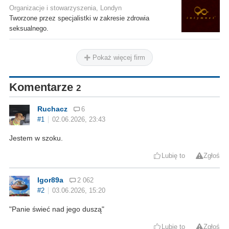
Organizacje i stowarzyszenia, Londyn
Tworzone przez specjalistki w zakresie zdrowia
seksualnego.
Pokaż więcej firm
Komentarze
2
Ruchacz
6
#1
02.06.2026, 23:43
Jestem w szoku.
Lubię to
Zgłoś
Igor89a
2 062
#2
03.06.2026, 15:20
"Panie świeć nad jego duszą"
Lubię to
Zgłoś