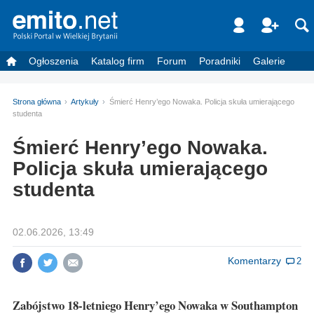
Ogłoszenia
Katalog firm
Forum
Poradniki
Galerie
Strona główna
Artykuły
Śmierć Henry’ego Nowaka. Policja skuła umierającego
studenta
Śmierć Henry’ego Nowaka.
Policja skuła umierającego
studenta
02.06.2026, 13:49
Komentarzy
2
Zabójstwo 18-letniego Henry’ego Nowaka w Southampton