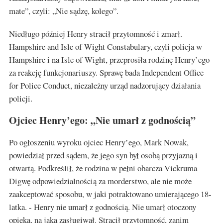
mate”, czyli: „Nie sądzę, kolego”.
Niedługo później Henry stracił przytomność i zmarł.
Hampshire and Isle of Wight Constabulary, czyli policja w
Hampshire i na Isle of Wight, przeprosiła rodzinę Henry’ego
za reakcję funkcjonariuszy. Sprawę bada Independent Office
for Police Conduct, niezależny urząd nadzorujący działania
policji.
Ojciec Henry’ego: „Nie umarł z godnością”
Po ogłoszeniu wyroku ojciec Henry’ego, Mark Nowak,
powiedział przed sądem, że jego syn był osobą przyjazną i
otwartą. Podkreślił, że rodzina w pełni obarcza Vickruma
Digwę odpowiedzialnością za morderstwo, ale nie może
zaakceptować sposobu, w jaki potraktowano umierającego 18-
latka. - Henry nie umarł z godnością. Nie umarł otoczony
opieką, na jaką zasługiwał. Stracił przytomność, zanim