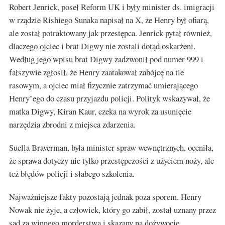
Robert Jenrick, poseł Reform UK i były minister ds. imigracji
w rządzie Rishiego Sunaka napisał na X, że Henry był ofiarą,
ale został potraktowany jak przestępca. Jenrick pytał również,
dlaczego ojciec i brat Digwy nie zostali dotąd oskarżeni.
Według jego wpisu brat Digwy zadzwonił pod numer 999 i
fałszywie zgłosił, że Henry zaatakował zabójcę na tle
rasowym, a ojciec miał fizycznie zatrzymać umierającego
Henry’ego do czasu przyjazdu policji. Polityk wskazywał, że
matka Digwy, Kiran Kaur, czeka na wyrok za usunięcie
narzędzia zbrodni z miejsca zdarzenia.
Suella Braverman, była minister spraw wewnętrznych, oceniła,
że sprawa dotyczy nie tylko przestępczości z użyciem noży, ale
też błędów policji i słabego szkolenia.
Najważniejsze fakty pozostają jednak poza sporem. Henry
Nowak nie żyje, a człowiek, który go zabił, został uznany przez
sąd za winnego morderstwa i skazany na dożywocie.