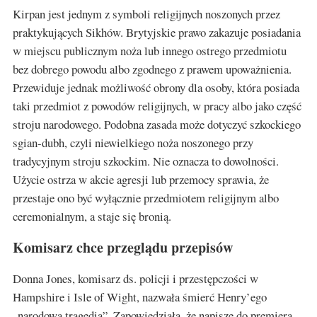
Kirpan jest jednym z symboli religijnych noszonych przez
praktykujących Sikhów. Brytyjskie prawo zakazuje posiadania
w miejscu publicznym noża lub innego ostrego przedmiotu
bez dobrego powodu albo zgodnego z prawem upoważnienia.
Przewiduje jednak możliwość obrony dla osoby, która posiada
taki przedmiot z powodów religijnych, w pracy albo jako część
stroju narodowego. Podobna zasada może dotyczyć szkockiego
sgian-dubh, czyli niewielkiego noża noszonego przy
tradycyjnym stroju szkockim. Nie oznacza to dowolności.
Użycie ostrza w akcie agresji lub przemocy sprawia, że
przestaje ono być wyłącznie przedmiotem religijnym albo
ceremonialnym, a staje się bronią.
Komisarz chce przeglądu przepisów
Donna Jones, komisarz ds. policji i przestępczości w
Hampshire i Isle of Wight, nazwała śmierć Henry’ego
„narodową tragedią”. Zapowiedziała, że napisze do premiera