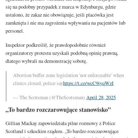
się na podobny przypadek z marca w Edynburgu, gdzie
ustalono, że zakaz nie obowiązuje, jeśli placówka jest
zamknięta i nie ma zagrożenia wpływania na pacjentów lub
personel.
Inspektor podkreślił, że prawdopodobnie również
organizatorzy protestu uzyskali podobną opinię prawną,
dlatego wybrali na demonstrację sobotę.
Abortion buffer zone legislation 'not enforceable' when
clinics closed, police say
https://t.co/wcC9iyqWzI
— The Scotsman (@TheScotsman)
April 28, 2025
„To bardzo rozczarowujące stanowisko”
Gillian Mackay zapowiedziała pilne rozmowy z Police
Scotland i szkockim rządem. „To bardzo rozczarowujące