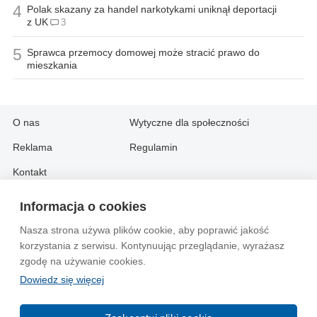
4
Polak skazany za handel narkotykami uniknął deportacji
z UK
3
5
Sprawca przemocy domowej może stracić prawo do
mieszkania
O nas
Wytyczne dla społeczności
Reklama
Regulamin
Kontakt
Informacja o cookies
Information in English:
Nasza strona używa plików cookie, aby poprawić jakość
About
Contact
korzystania z serwisu. Kontynuując przeglądanie, wyrażasz
Advertise
zgodę na używanie cookies.
Dowiedz się więcej
© 2004-2026 Emito.net