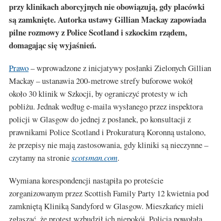
przy klinikach aborcyjnych nie obowiązują, gdy placówki
są zamknięte. Autorka ustawy Gillian Mackay zapowiada
pilne rozmowy z Police Scotland i szkockim rządem,
domagając się wyjaśnień.
Prawo
– wprowadzone z inicjatywy posłanki Zielonych Gillian
Mackay – ustanawia 200-metrowe strefy buforowe wokół
około 30 klinik w Szkocji, by ograniczyć protesty w ich
pobliżu. Jednak według e-maila wysłanego przez inspektora
policji w Glasgow do jednej z posłanek, po konsultacji z
prawnikami Police Scotland i Prokuraturą Koronną ustalono,
że przepisy nie mają zastosowania, gdy kliniki są nieczynne –
czytamy na stronie
scotsman.com
.
Wymiana korespondencji nastąpiła po proteście
zorganizowanym przez Scottish Family Party 12 kwietnia pod
zamkniętą Kliniką Sandyford w Glasgow. Mieszkańcy mieli
zgłaszać, że protest wzbudził ich niepokój. Policja powołała