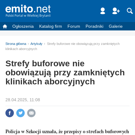
Ogłoszenia
Katalog firm
Forum
Poradniki
Galerie
Strona główna
Artykuły
Strefy buforowe nie obowiązują przy zamkniętych
klinikach aborcyjnych
Strefy buforowe nie
obowiązują przy zamkniętych
klinikach aborcyjnych
28.04.2025, 11:08
Policja w Szkocji uznała, że przepisy o strefach buforowych