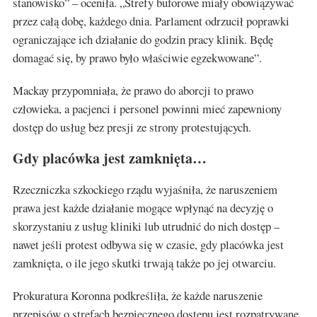
stanowisko” – oceniła. „Strefy buforowe miały obowiązywać
przez całą dobę, każdego dnia. Parlament odrzucił poprawki
ograniczające ich działanie do godzin pracy klinik. Będę
domagać się, by prawo było właściwie egzekwowane”.
Mackay przypomniała, że prawo do aborcji to prawo
człowieka, a pacjenci i personel powinni mieć zapewniony
dostęp do usług bez presji ze strony protestujących.
Gdy placówka jest zamknięta…
Rzeczniczka szkockiego rządu wyjaśniła, że naruszeniem
prawa jest każde działanie mogące wpłynąć na decyzję o
skorzystaniu z usług kliniki lub utrudnić do nich dostęp –
nawet jeśli protest odbywa się w czasie, gdy placówka jest
zamknięta, o ile jego skutki trwają także po jej otwarciu.
Prokuratura Koronna podkreśliła, że każde naruszenie
przepisów o strefach bezpiecznego dostępu jest rozpatrywane