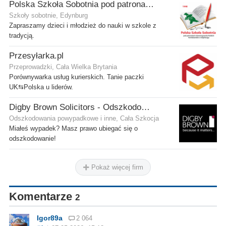
Polska Szkoła Sobotnia pod patronatem SPK w Edynburgu - Filia Stenhouse
Szkoły sobotnie, Edynburg
Zapraszamy dzieci i młodzież do nauki w szkole z
tradycją.
Przesyłarka.pl
Przeprowadzki, Cała Wielka Brytania
Porównywarka usług kurierskich. Tanie paczki
UK⇆Polska u liderów.
Digby Brown Solicitors - Odszkodowania w Szkocji
Odszkodowania powypadkowe i inne, Cała Szkocja
Miałeś wypadek? Masz prawo ubiegać się o
odszkodowanie!
Pokaż więcej firm
Komentarze
2
Igor89a
2 064