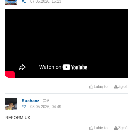
#1
07.05.2026, 15:13
Lubię to
Zgłoś
Ruchacz
6
#2
08.05.2026, 04:49
REFORM UK
Lubię to
Zgłoś