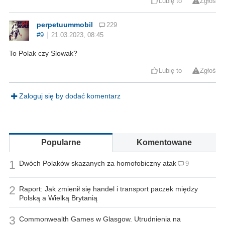
Lubię to
Zgłoś
perpetuummobil
229
#9
21.03.2023, 08:45
To Polak czy Slowak?
Lubię to
Zgłoś
Zaloguj się by dodać komentarz
Popularne
Komentowane
1
Dwóch Polaków skazanych za homofobiczny atak
9
2
Raport: Jak zmienił się handel i transport paczek między
Polską a Wielką Brytanią
3
Commonwealth Games w Glasgow. Utrudnienia na