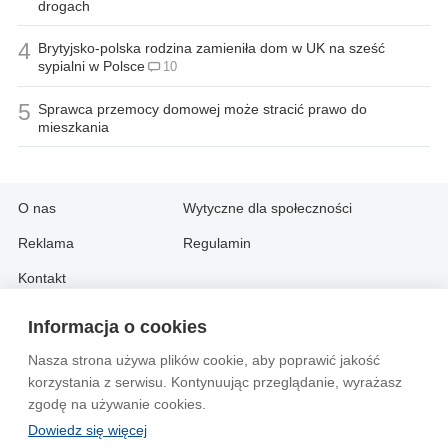
drogach
4
Brytyjsko-polska rodzina zamieniła dom w UK na sześć
sypialni w Polsce
10
5
Sprawca przemocy domowej może stracić prawo do
mieszkania
O nas
Wytyczne dla społeczności
Reklama
Regulamin
Kontakt
Informacja o cookies
Information in English:
Nasza strona używa plików cookie, aby poprawić jakość
About
Contact
korzystania z serwisu. Kontynuując przeglądanie, wyrażasz
Advertise
zgodę na używanie cookies.
Dowiedz się więcej