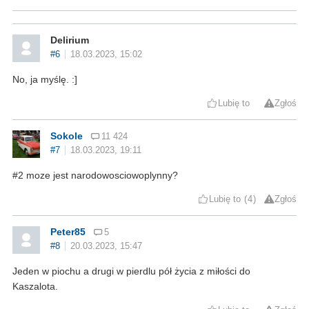
Delirium
#6
18.03.2023, 15:02
No, ja myślę. :]
Lubię to
Zgłoś
Sokole
11 424
#7
18.03.2023, 19:11
#2 moze jest narodowosciowoplynny?
Lubię to
4
Zgłoś
Peter85
5
#8
20.03.2023, 15:47
Jeden w piochu a drugi w pierdlu pół życia z miłości do
Kaszalota.