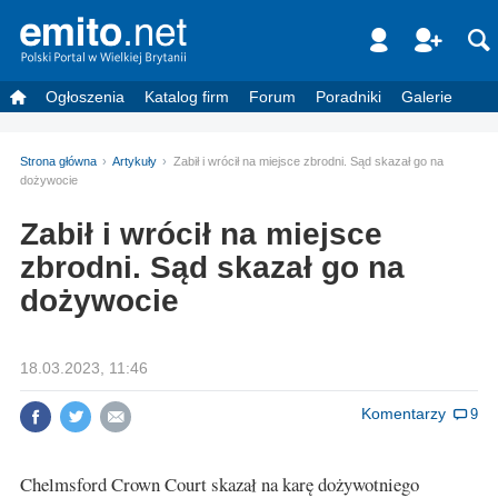
Ogłoszenia
Katalog firm
Forum
Poradniki
Galerie
Strona główna
Artykuły
Zabił i wrócił na miejsce zbrodni. Sąd skazał go na
dożywocie
Zabił i wrócił na miejsce
zbrodni. Sąd skazał go na
dożywocie
18.03.2023, 11:46
Komentarzy
9
Chelmsford Crown Court skazał na karę dożywotniego