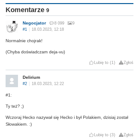
Komentarze
9
Negocjator
8 099
9
#1
18.03.2023, 12:18
Normalnie chojrak!
(Chyba doświadczam deja-vu)
Lubię to
1
Zgłoś
Delirium
#2
18.03.2023, 12:22
#1:
Ty też? ;)
Wczoraj Hecko nazywał się Hećko i był Polakiem, dzisiaj został
Słowakiem. :)
Lubię to
3
Zgłoś