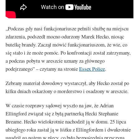
„Podczas gdy nasi funkcjonariusze pełnili służbę na miejscu
zdarzenia, podszedł mocno odurzony Marek Hecko, niosąc
butelkę brandy. Zaczął mówić funkcjonariuszom, że wie, co
się stało i że może pomóc. Po konfrontacji został zatrzymany,
a podczas pobytu w areszcie uznany za głównego
podejrzanego” – czytamy na stronie
Essex Police
.
Zebrany materiał dowodowy wystarczył, aby Hecko został po
kilku dniach oskarżony o morderstwo i osadzony w areszcie.
W czasie rozprawy sądowej wyszło na jaw, że Adrian
Ellingford związał się z byłą partnerką Hecki Stephanie
Breame. Hećko wielokrotnie nachodził ją w domu. 25 lipca
ubiegłego roku zastał ją w łóżku z Ellingfordem i dwukrotnie
ugodził go nożem w plecy, co było bezpośrednią przyczyną