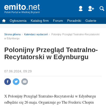
Ogłoszenia
Katalog firm
Forum
Poradniki
Galerie
Strona główna
Kalendarz wydarzeń
Polonijny Przegląd Teatralno-Recytatorski
w Edynburgu
Polonijny Przegląd Teatralno-
Recytatorski w Edynburgu
07.06.2024, 09:29
X Polonijny Przegląd Teatralno-Recytatorski w Edynburgu
odbędzie się 26 maja. Organizuje go The Frederic Chopin