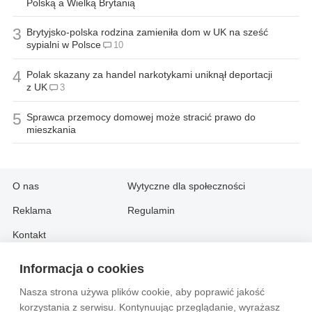
Polską a Wielką Brytanią
3
Brytyjsko-polska rodzina zamieniła dom w UK na sześć
sypialni w Polsce
10
4
Polak skazany za handel narkotykami uniknął deportacji
z UK
3
5
Sprawca przemocy domowej może stracić prawo do
mieszkania
O nas
Wytyczne dla społeczności
Reklama
Regulamin
Kontakt
Informacja o cookies
Information in English:
Nasza strona używa plików cookie, aby poprawić jakość
About
Contact
korzystania z serwisu. Kontynuując przeglądanie, wyrażasz