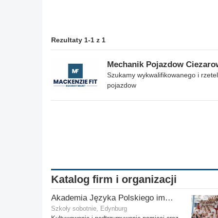
Rezultaty 1-1 z 1
Mechanik Pojazdow Ciezar
Szukamy wykwalifikowanego i rzete
pojazdow
Katalog firm i organizacji
Akademia Języka Polskiego im. gen. Stanisława Maczka przy ECP
Szkoły sobotnie, Edynburg