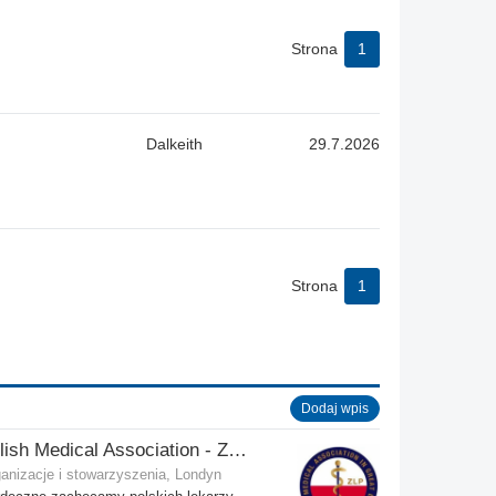
Strona
1
Dalkeith
29.7.2026
Strona
1
Dodaj wpis
Polish Medical Association - Zwiazek Lekarzy Polskich w Wielkiej Brytanii
anizacje i stowarzyszenia, Londyn