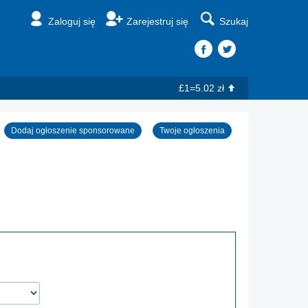
Zaloguj się
Zarejestruj się
Szukaj
£1=5.02 zł
Dodaj ogłoszenie sponsorowane
Twoje ogłoszenia