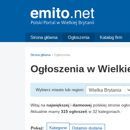
Strona główna
Ogłoszenia
Katalog firm
Strona główna
Ogłoszenia
Ogłoszenia w Wielkie
Wybierz miasto
lub region
:
Wielka Brytania
Witaj na
największej
i
darmowej
polskiej stronie ogło
Aktualnie mamy
315 ogłoszeń
w 32 kategoriach.
Kategorie
Pokaż:
Ostatnio dodane