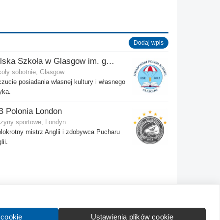
Dodaj wpis
Polska Szkoła w Glasgow im. gen. Stanisława Sosabowskiego
oły sobotnie, Glasgow
zucie posiadania własnej kultury i własnego
yka.
B Polonia London
żyny sportowe, Londyn
lokrotny mistrz Anglii i zdobywca Pucharu
lii.
Kontakt
Wytyczne dla społeczności
Regulamin
 cookie
Ustawienia plików cookie