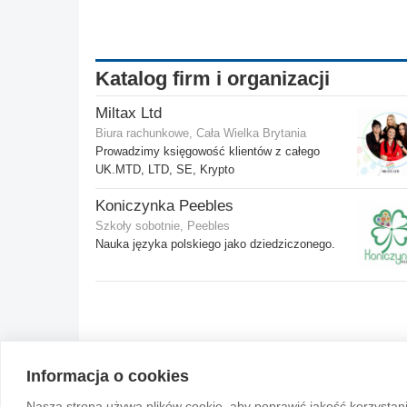
Katalog firm i organizacji
Miltax Ltd
Biura rachunkowe, Cała Wielka Brytania
Prowadzimy księgowość klientów z całego
UK.MTD, LTD, SE, Krypto
Koniczynka Peebles
Szkoły sobotnie, Peebles
Nauka języka polskiego jako dziedziczonego.
Informacja o cookies
© 2004-2026 Emito.net
Nasza strona używa plików cookie, aby poprawić jakość korzystan