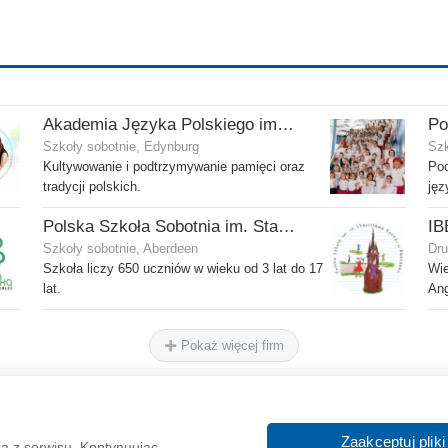
Akademia Języka Polskiego im. gen. Stanisława Maczka przy ECP
Szkoły sobotnie, Edynburg
Szk
Kultywowanie i podtrzymywanie pamięci oraz
Poc
tradycji polskich.
jęz
Polska Szkoła Sobotnia im. Stanisława Kostki
IB
Szkoły sobotnie, Aberdeen
Dru
Szkoła liczy 650 uczniów w wieku od 3 lat do 17
Wie
lat.
Ang
Pokaż więcej firm
O nas
Reklama
Zaakceptuj pliki
ia z serwisu. Kontynuując