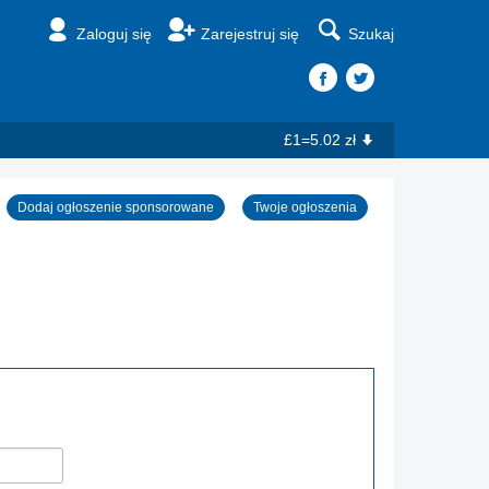
Zaloguj się
Zarejestruj się
Szukaj
£1=5.02 zł
Dodaj ogłoszenie sponsorowane
Twoje ogłoszenia