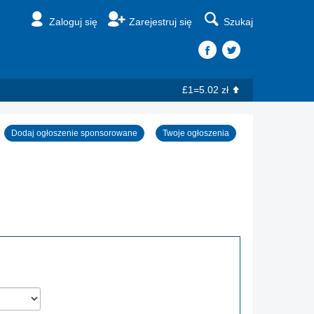
Zaloguj się
Zarejestruj się
Szukaj
£1=5.02 zł
Dodaj ogłoszenie sponsorowane
Twoje ogłoszenia