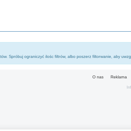
atów. Spróbuj ograniczyć ilośc filtrów, albo poszerz filtorwanie, aby uwz
O nas
Reklama
In