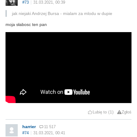
#73
31.03.2021, 00:39
jak niejaki Andrzej Bursa - mialam za mlodu w dupie
moja słabosc ten pan
Lubię to
1
Zgłoś
harrier
11 517
#74
31.03.2021, 00:41