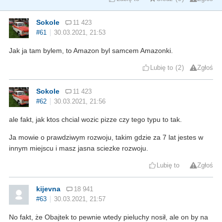
Sokole
11 423
#61
30.03.2021, 21:53
Jak ja tam bylem, to Amazon byl samcem Amazonki.
Lubię to
2
Zgłoś
Sokole
11 423
#62
30.03.2021, 21:56
ale fakt, jak ktos chcial wozic pizze czy tego typu to tak.
Ja mowie o prawdziwym rozwoju, takim gdzie za 7 lat jestes w
innym miejscu i masz jasna sciezke rozwoju.
Lubię to
Zgłoś
kijevna
18 941
#63
30.03.2021, 21:57
No fakt, że Obajtek to pewnie wtedy pieluchy nosił, ale on by na