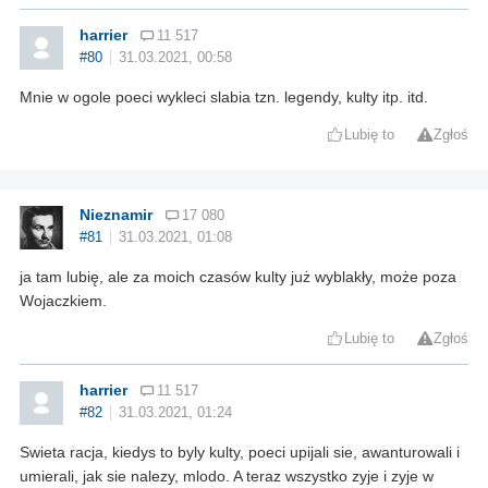
harrier
11 517
#80
31.03.2021, 00:58
Mnie w ogole poeci wykleci slabia tzn. legendy, kulty itp. itd.
Lubię to
Zgłoś
Nieznamir
17 080
#81
31.03.2021, 01:08
ja tam lubię, ale za moich czasów kulty już wyblakły, może poza
Wojaczkiem.
Lubię to
Zgłoś
harrier
11 517
#82
31.03.2021, 01:24
Swieta racja, kiedys to byly kulty, poeci upijali sie, awanturowali i
umierali, jak sie nalezy, mlodo. A teraz wszystko zyje i zyje w