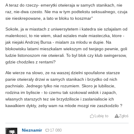
A teraz do rzeczy- emerytki otwieraja w samych stanikach, nie
raz, nie-dwa czesto. Nie ma w tym podtekstu seksualnego, czuja
sie nieskrepowane, a lato w bloku to koszmar''
Sokole, ja w miastach z uniwersytetem i katedra sie szlajalam od
malenkosci, to nie wiem, skad wziales male miasteczka, ktore -
jak niejaki Andrzej Bursa - mialam za mlodu w dupie. Na
blokowisku latami mieszkalam wiekszym od twojego pewnie, goli
ludzie listonoszom nie otwierali. To byl blok czy klub swingersow,
gdzie chodziles z rentami?
Ale wierze na slowo, ze na waszej dzielni spoufalone starsze
panie otwieraly drzwi w samych stanikach i brzydko od nich
pachnialo. Jednego tylko nie rozumiem. Skoro je lubiliscie,
rodzina im byliscie - to czemu tak szokowal widok i zapach,
wlasnych starszych tez sie brzydziliscie i zaslanialiscie ich
kawalkiem dykty, zeby wam na mlode mozgi nie zaszkodzilo ?
Lubię to
Zgłoś
Nieznamir
17 080