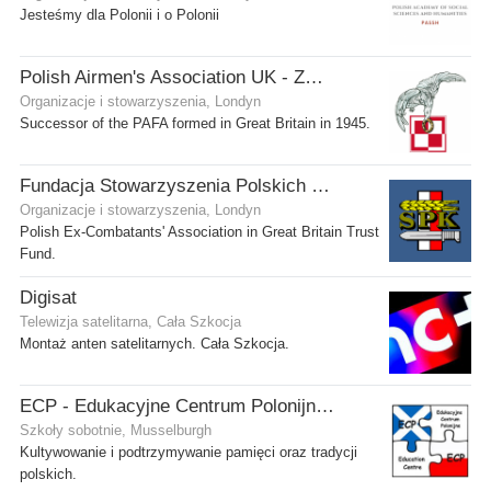
Jesteśmy dla Polonii i o Polonii
Polish Airmen's Association UK - Związek Lotników Polskich WB
Organizacje i stowarzyszenia, Londyn
Successor of the PAFA formed in Great Britain in 1945.
Fundacja Stowarzyszenia Polskich Kombatantów w Wielkiej Brytanii
Organizacje i stowarzyszenia, Londyn
Polish Ex-Combatants' Association in Great Britain Trust
Fund.
Digisat
Telewizja satelitarna, Cała Szkocja
Montaż anten satelitarnych. Cała Szkocja.
ECP - Edukacyjne Centrum Polonijne SCIO - Musselburgh
Szkoły sobotnie, Musselburgh
Kultywowanie i podtrzymywanie pamięci oraz tradycji
polskich.