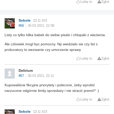
Lubię to
Zgłoś
Sokole
11 423
#66
30.03.2021, 22:08
Listy co tylko kilka babek do siebie pisalo i chlopaki z wiezienia.
Ale czlowiek mogl byc pomocny. Np wiedzialo sie czy list z
prokuratury to wezwanie czy umorzenie sprawy
Lubię to
Zgłoś
Delirium
#67
30.03.2021, 22:11
Kupowaliście fikcyjne priorytety i polecone, żeby wyrobić
narzucone odgórnie limity sprzedaży i nie stracić premii? :)
Lubię to
Zgłoś
Sokole
11 423