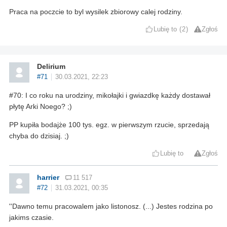
Praca na poczcie to byl wysilek zbiorowy calej rodziny.
Lubię to
2
Zgłoś
Delirium
#71
30.03.2021, 22:23
#70: I co roku na urodziny, mikołajki i gwiazdkę każdy dostawał
płytę Arki Noego? ;)
PP kupiła bodajże 100 tys. egz. w pierwszym rzucie, sprzedają
chyba do dzisiaj. ;)
Lubię to
Zgłoś
harrier
11 517
#72
31.03.2021, 00:35
''Dawno temu pracowalem jako listonosz. (...) Jestes rodzina po
jakims czasie.