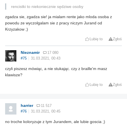
rencistki to niekoniecznie sędziwe osoby
zgadza sie, zgadza sie! ja mialam rente jako mloda osoba z
powodu ze wyczolgalam sie z pracy niczym Jurand od
Krzyzakow ;)
Lubię to
Zgłoś
Nieznamir
17 080
#75
31.03.2021, 00:43
czyli piszesz mówiąc, a nie stukając. czy z braille'm masz
klawisze?
Lubię to
Zgłoś
harrier
11 517
#76
31.03.2021, 00:45
no troche koloryzuje z tym Jurandem, ale lubie goscia ;)