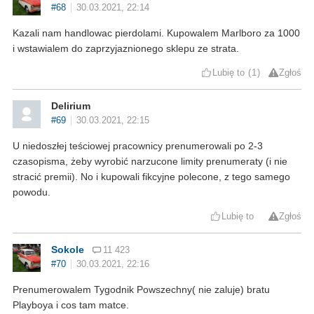
#68
30.03.2021, 22:14
Kazali nam handlowac pierdolami. Kupowalem Marlboro za 1000
i wstawialem do zaprzyjaznionego sklepu ze strata.
Lubię to
1
Zgłoś
Delirium
#69
30.03.2021, 22:15
U niedoszłej teściowej pracownicy prenumerowali po 2-3
czasopisma, żeby wyrobić narzucone limity prenumeraty (i nie
stracić premii). No i kupowali fikcyjne polecone, z tego samego
powodu.
Lubię to
Zgłoś
Sokole
11 423
#70
30.03.2021, 22:16
Prenumerowalem Tygodnik Powszechny( nie zaluje) bratu
Playboya i cos tam matce.