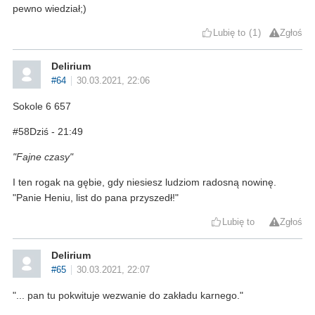
pewno wiedział;)
Lubię to
1
Zgłoś
Delirium
#64
30.03.2021, 22:06
Sokole 6 657
#58Dziś - 21:49
"Fajne czasy"
I ten rogak na gębie, gdy niesiesz ludziom radosną nowinę.
"Panie Heniu, list do pana przyszedł!"
Lubię to
Zgłoś
Delirium
#65
30.03.2021, 22:07
"... pan tu pokwituje wezwanie do zakładu karnego."