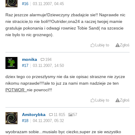
#16
03.11.2007, 04:45
Raz jeszcze alarmuje!Dziewczyny zbadajcie sie!! Naprawde nic
nie stracicie,to nie boli!!!Outrider,ona24 a raczej twojej mamie
gratuluje pokonania i odwagi rowniez Tobie Sand( na szcescie
nie bylo to nic groznego).
Lubię to
Zgłoś
monika
194
#17
03.11.2007, 14:50
dziex tego co przeszlysmy nie da sie opisac straszne nie zycze
nikomu naprawde!!!!ale to juz za nami mam nadzieje ze ten
POTWOR
nie powroci!!!
Lubię to
Zgłoś
Amitorybka
11 815
57
#18
04.11.2007, 05:32
wyobrazam sobie...musialo byc ciezko,super ze sie wszystko