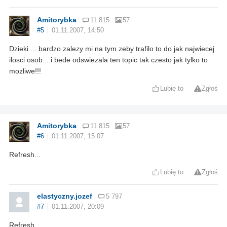
Amitorybka
11 815
57
#5
01.11.2007, 14:50
Dzieki.... bardzo zalezy mi na tym zeby trafilo to do jak najwiecej
ilosci osob....i bede odswiezala ten topic tak czesto jak tylko to
mozliwe!!!
Lubię to
Zgłoś
Amitorybka
11 815
57
#6
01.11.2007, 15:07
Refresh...
Lubię to
Zgłoś
elastyczny.jozef
5 797
#7
01.11.2007, 20:09
Refresh.