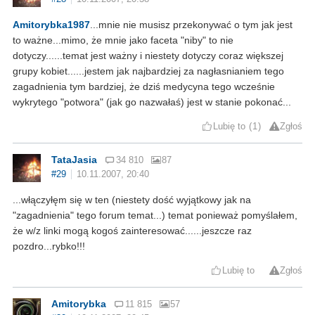
Amitorybka1987
...mnie nie musisz przekonywać o tym jak jest
to ważne...mimo, że mnie jako faceta "niby" to nie
dotyczy......temat jest ważny i niestety dotyczy coraz większej
grupy kobiet......jestem jak najbardziej za nagłasnianiem tego
zagadnienia tym bardziej, że dziś medycyna tego wcześnie
wykrytego "potwora" (jak go nazwałaś) jest w stanie pokonać...
Lubię to
1
Zgłoś
TataJasia
34 810
87
#29
10.11.2007, 20:40
...włączyłęm się w ten (niestety dość wyjątkowy jak na
"zagadnienia" tego forum temat...) temat ponieważ pomyślałem,
że w/z linki mogą kogoś zainteresować......jeszcze raz
pozdro...rybko!!!
Lubię to
Zgłoś
Amitorybka
11 815
57