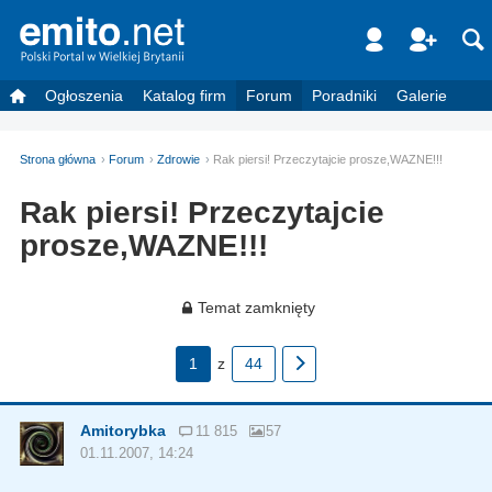
Ogłoszenia
Katalog firm
Forum
Poradniki
Galerie
Strona główna
Forum
Zdrowie
Rak piersi! Przeczytajcie prosze,WAZNE!!!
Rak piersi! Przeczytajcie
prosze,WAZNE!!!
Temat zamknięty
1
z
44
Amitorybka
11 815
57
01.11.2007, 14:24