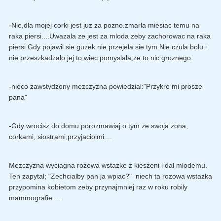
-Nie,dla mojej corki jest juz za pozno.zmarla miesiac temu na
raka piersi....Uwazala ze jest za mloda zeby zachorowac na raka
piersi.Gdy pojawil sie guzek nie przejela sie tym.Nie czula bolu i
nie przeszkadzalo jej to,wiec pomyslala,ze to nic groznego.
-nieco zawstydzony mezczyzna powiedzial:"Przykro mi prosze
pana"
-Gdy wrocisz do domu porozmawiaj o tym ze swoja zona,
corkami, siostrami,przyjaciolmi....
Mezczyzna wyciagna rozowa wstazke z kieszeni i dal mlodemu.
Ten zapytal; "Zechcialby pan ja wpiac?" niech ta rozowa wstazka
przypomina kobietom zeby przynajmniej raz w roku robily
mammografie.....