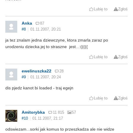
Lubię to
Zgłoś
Anka
87
#8
01.11.2007, 20:21
ja tez znalam jedna dziewczyne, ktora zmarla zaraz po
urodzeniu dziecka.jej to straszne jest...:(((((
Lubię to
Zgłoś
ewelinuszka22
28
#9
01.11.2007, 20:24
dis pjedz kanot bi loaded - traj egejn
Lubię to
Zgłoś
Amitorybka
11 815
57
#10
01.11.2007, 21:17
odswiezam...sorki jak komus to przeszkadza ale nie widze