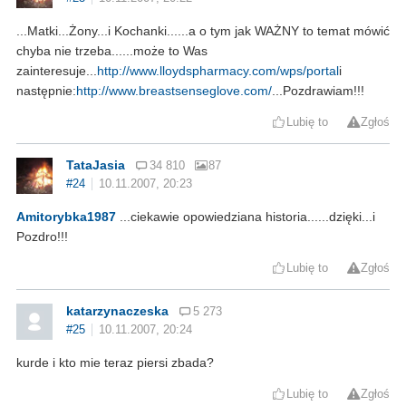
...Matki...Żony...i Kochanki......a o tym jak WAŻNY to temat mówić
chyba nie trzeba......może to Was
zainteresuje...
http://www.lloydspharmacy.com/wps/portal
i
następnie:
http://www.breastsenseglove.com/
...Pozdrawiam!!!
Lubię to
Zgłoś
TataJasia
34 810
87
#24
10.11.2007, 20:23
Amitorybka1987
...ciekawie opowiedziana historia......dzięki...i
Pozdro!!!
Lubię to
Zgłoś
katarzynaczeska
5 273
#25
10.11.2007, 20:24
kurde i kto mie teraz piersi zbada?
Lubię to
Zgłoś