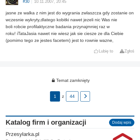
#30
10.11.2007, 20:45
jasne ze walka z nim jest do wygrania zwlaszcza gdy zostanie on
wczesnie wykryty,dlatego kobitki nawet jezeli nic Was nie
boli robcie profilaktyczne badania przynajmniej raz w
roku! iTataJasia nawet nie wiesz jak sie ciesze ze dla Ciebie
(pomimo tego ze jestes facetem) jest to rownie wazne,
Lubię to
Zgłoś
Temat zamknięty
1
z
44
Katalog firm i organizacji
Dodaj wpis
Przesyłarka.pl