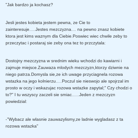
"Jak bardzo ja kochasz?
Jesli jestes kobieta jestem pewna, ze Cie to
zainteresuje.....Jestes mezczyzna.... na pewno znasz kobiete
ktora jest kims waznym dla Ciebie.Poswiec wiec chwile zeby to
przeczytac i postaraj sie zeby ona tez to przczytala:
Dostojny mezczyzna w srednim wieku wchodzi do kawiarni i
zajmuje miejsce.Zauwaza mlodych mezczyzn,ktorzy dziwnie na
niego patrza.Domysla sie,ze ich uwage przyciagnela rozowa
wstazka na jego kolnierzu.....Poczul sie nieswojo ale spojrzal im
prosto w oczy i wskazujac rozowa wstazke zapytal;" Czy chodzi o
to?" I tu wszyscy zaczeli sie smiac......Jeden z mezczyzn
powiedzial:
-"Wybacz ale wlasnie zauwazylismy,ze ladnie wygladasz z ta
rozowa wstazka"