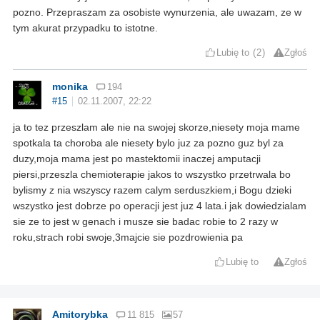
pozno. Przepraszam za osobiste wynurzenia, ale uwazam, ze w
tym akurat przypadku to istotne.
Lubię to
2
Zgłoś
monika
194
#15
02.11.2007, 22:22
ja to tez przeszlam ale nie na swojej skorze,niesety moja mame
spotkala ta choroba ale niesety bylo juz za pozno guz byl za
duzy,moja mama jest po mastektomii inaczej amputacji
piersi,przeszla chemioterapie jakos to wszystko przetrwala bo
bylismy z nia wszyscy razem calym serduszkiem,i Bogu dzieki
wszystko jest dobrze po operacji jest juz 4 lata.i jak dowiedzialam
sie ze to jest w genach i musze sie badac robie to 2 razy w
roku,strach robi swoje,3majcie sie pozdrowienia pa
Lubię to
Zgłoś
Amitorybka
11 815
57