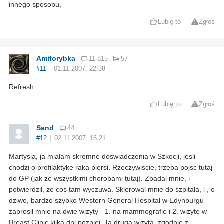
innego sposobu,
Lubię to
Zgłoś
Amitorybka
11 815
57
#11
01.11.2007, 22:38
Refresh
Lubię to
Zgłoś
Sand
44
#12
02.11.2007, 16:21
Martysia, ja mialam skromne doswiadczenia w Szkocji, jesli
chodzi o profilaktyke raka piersi. Rzeczywiscie, trzeba pojsc tutaj
do GP (jak ze wszystkimi chorobami tutaj). Zbadal mnie, i
potwierdzil, ze cos tam wyczuwa. Skierowal mnie do szpitala, i , o
dziwo, bardzo szybko Western General Hospital w Edynburgu
zaprosil mnie na dwie wizyty - 1. na mammografie i 2. wizyte w
Breast Clinic kilka dni pozniej. Ta druga wizyta, zgodnie z