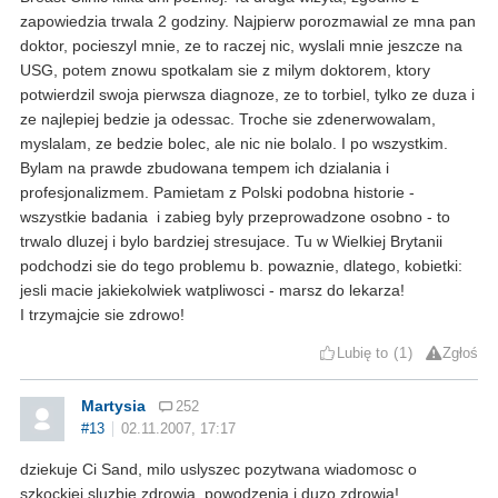
zapowiedzia trwala 2 godziny. Najpierw porozmawial ze mna pan
doktor, pocieszyl mnie, ze to raczej nic, wyslali mnie jeszcze na
USG, potem znowu spotkalam sie z milym doktorem, ktory
potwierdzil swoja pierwsza diagnoze, ze to torbiel, tylko ze duza i
ze najlepiej bedzie ja odessac. Troche sie zdenerwowalam,
myslalam, ze bedzie bolec, ale nic nie bolalo. I po wszystkim.
Bylam na prawde zbudowana tempem ich dzialania i
profesjonalizmem. Pamietam z Polski podobna historie -
wszystkie badania i zabieg byly przeprowadzone osobno - to
trwalo dluzej i bylo bardziej stresujace. Tu w Wielkiej Brytanii
podchodzi sie do tego problemu b. powaznie, dlatego, kobietki:
jesli macie jakiekolwiek watpliwosci - marsz do lekarza!
I trzymajcie sie zdrowo!
Lubię to
1
Zgłoś
Martysia
252
#13
02.11.2007, 17:17
dziekuje Ci Sand, milo uslyszec pozytwana wiadomosc o
szkockiej sluzbie zdrowia. powodzenia i duzo zdrowia!