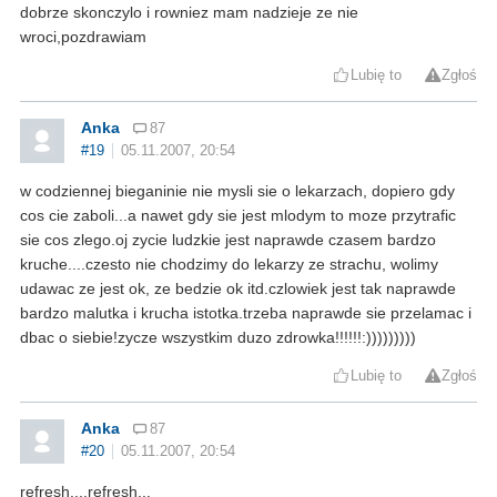
dobrze skonczylo i rowniez mam nadzieje ze nie
wroci,pozdrawiam
Lubię to
Zgłoś
Anka
87
#19
05.11.2007, 20:54
w codziennej bieganinie nie mysli sie o lekarzach, dopiero gdy
cos cie zaboli...a nawet gdy sie jest mlodym to moze przytrafic
sie cos zlego.oj zycie ludzkie jest naprawde czasem bardzo
kruche....czesto nie chodzimy do lekarzy ze strachu, wolimy
udawac ze jest ok, ze bedzie ok itd.czlowiek jest tak naprawde
bardzo malutka i krucha istotka.trzeba naprawde sie przelamac i
dbac o siebie!zycze wszystkim duzo zdrowka!!!!!!:)))))))))
Lubię to
Zgłoś
Anka
87
#20
05.11.2007, 20:54
refresh....refresh...