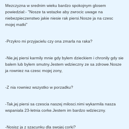
Mezczyzna w srednim wieku bardzo spokojnym glosem
powiedzial:- "Nosze ta wstazke aby zwrocic uwage na
niebezpieczenstwo jakie niesie rak piersi.Nosze ja na czesc
mojej matki"
-Przykro mi przyjacielu czy ona zmarla na raka?
-Nie,jej piersi karmily mnie gdy bylem dzieckiem i chronily gdy sie
balem lub bylem smutny.Jestem wdzieczny ze sa zdrowe.Nosze
ja rowniez na czesc mojej zony,
-Z nia rowniez wszystko w porzadku?
-Tak,jej piersi sa czescia naszej milosci.nimi wykarmila nasza
wspaniala 23-letnia corke.Jestem im bardzo wdzieczny.
-Nosisz ja z szacunku dla swojej corki?