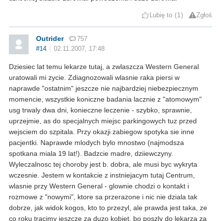
Lubię to
1
Zgłoś
Outrider
757
#14
02.11.2007, 17:48
Dziesiec lat temu lekarze tutaj, a zwlaszcza Western General
uratowali mi zycie. Zdiagnozowali wlasnie raka piersi w
naprawde "ostatnim" jeszcze nie najbardziej niebezpiecznym
momencie, wszystkie koniczne badania lacznie z "atomowym"
usg trwaly dwa dni, konieczne leczenie - szybko, sprawnie,
uprzejmie, as do specjalnych miejsc parkingowych tuz przed
wejsciem do szpitala. Przy okazji zabiegow spotyka sie inne
pacjentki. Naprawde mlodych bylo mnostwo (najmodsza
spotkana miala 19 lat!). Badzcie madre, dziiewczyny.
Wyleczalnosc tej choroby jest b. dobra, ale musi byc wykryta
wczesnie. Jestem w kontakcie z instniejacym tutaj Centrum,
wlasnie przy Western General - glownie chodzi o kontakt i
rozmowe z "nowymi", ktore sa przerazone i nic nie dziala tak
dobrze, jak widok kogos, kto to przezyl, ale prawda jest taka, ze
co roku tracimy jeszcze za duzo kobiet, bo poszly do lekarza za