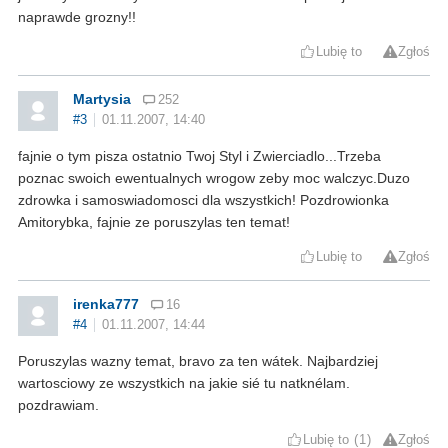
naprawde grozny!!
Lubię to
Zgłoś
Martysia
252
#3
01.11.2007, 14:40
fajnie o tym pisza ostatnio Twoj Styl i Zwierciadlo...Trzeba
poznac swoich ewentualnych wrogow zeby moc walczyc.Duzo
zdrowka i samoswiadomosci dla wszystkich! Pozdrowionka
Amitorybka, fajnie ze poruszylas ten temat!
Lubię to
Zgłoś
irenka777
16
#4
01.11.2007, 14:44
Poruszylas wazny temat, bravo za ten wátek. Najbardziej
wartosciowy ze wszystkich na jakie sié tu natknélam.
pozdrawiam.
Lubię to
1
Zgłoś