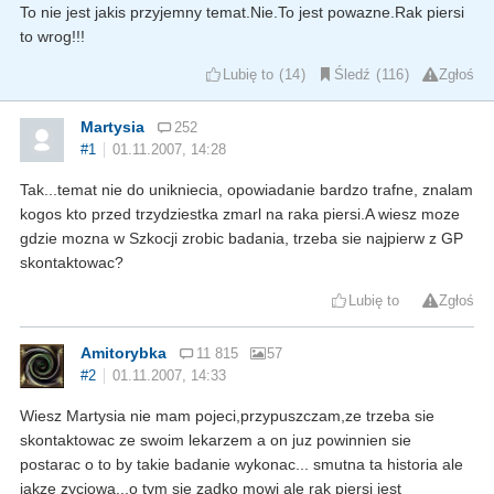
To nie jest jakis przyjemny temat.Nie.To jest powazne.Rak piersi
to wrog!!!
Lubię to
14
Śledź
116
Zgłoś
Martysia
252
#1
01.11.2007, 14:28
Tak...temat nie do unikniecia, opowiadanie bardzo trafne, znalam
kogos kto przed trzydziestka zmarl na raka piersi.A wiesz moze
gdzie mozna w Szkocji zrobic badania, trzeba sie najpierw z GP
skontaktowac?
Lubię to
Zgłoś
Amitorybka
11 815
57
#2
01.11.2007, 14:33
Wiesz Martysia nie mam pojeci,przypuszczam,ze trzeba sie
skontaktowac ze swoim lekarzem a on juz powinnien sie
postarac o to by takie badanie wykonac... smutna ta historia ale
jakze zyciowa...o tym sie zadko mowi ale rak piersi jest