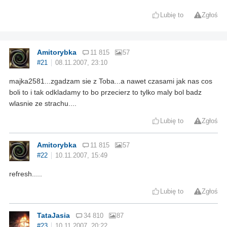
Lubię to
Zgłoś
Amitorybka
11 815
57
#21
08.11.2007, 23:10
majka2581...zgadzam sie z Toba...a nawet czasami jak nas cos
boli to i tak odkladamy to bo przecierz to tylko maly bol badz
wlasnie ze strachu....
Lubię to
Zgłoś
Amitorybka
11 815
57
#22
10.11.2007, 15:49
refresh.....
Lubię to
Zgłoś
TataJasia
34 810
87
#23
10.11.2007, 20:22