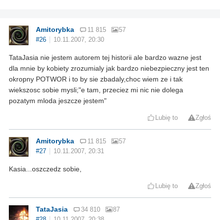
Amitorybka
11 815
57
#26
10.11.2007, 20:30
TataJasia nie jestem autorem tej historii ale bardzo wazne jest
dla mnie by kobiety zrozumialy jak bardzo niebezpieczny jest ten
okropny POTWOR i to by sie zbadaly,choc wiem ze i tak
wiekszosc sobie mysli;"e tam, przeciez mi nic nie dolega
pozatym mloda jeszcze jestem"
Lubię to
Zgłoś
Amitorybka
11 815
57
#27
10.11.2007, 20:31
Kasia...oszczedz sobie,
Lubię to
Zgłoś
TataJasia
34 810
87
#28
10.11.2007, 20:38