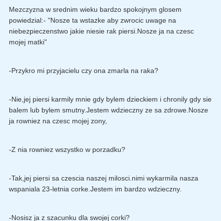
Mezczyzna w srednim wieku bardzo spokojnym glosem
powiedzial:- "Nosze ta wstazke aby zwrocic uwage na
niebezpieczenstwo jakie niesie rak piersi.Nosze ja na czesc
mojej matki"
-Przykro mi przyjacielu czy ona zmarla na raka?
-Nie,jej piersi karmily mnie gdy bylem dzieckiem i chronily gdy sie
balem lub bylem smutny.Jestem wdzieczny ze sa zdrowe.Nosze
ja rowniez na czesc mojej zony,
-Z nia rowniez wszystko w porzadku?
-Tak,jej piersi sa czescia naszej milosci.nimi wykarmila nasza
wspaniala 23-letnia corke.Jestem im bardzo wdzieczny.
-Nosisz ja z szacunku dla swojej corki?