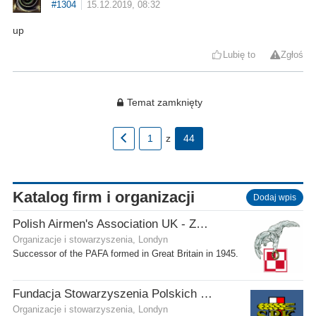
#1304
15.12.2019, 08:32
up
Lubię to
Zgłoś
Temat zamknięty
1
z
44
Katalog firm i organizacji
Dodaj wpis
Polish Airmen's Association UK - Związek Lotników Polskich WB
Organizacje i stowarzyszenia, Londyn
Successor of the PAFA formed in Great Britain in 1945.
Fundacja Stowarzyszenia Polskich Kombatantów w Wielkiej Brytanii
Organizacje i stowarzyszenia, Londyn