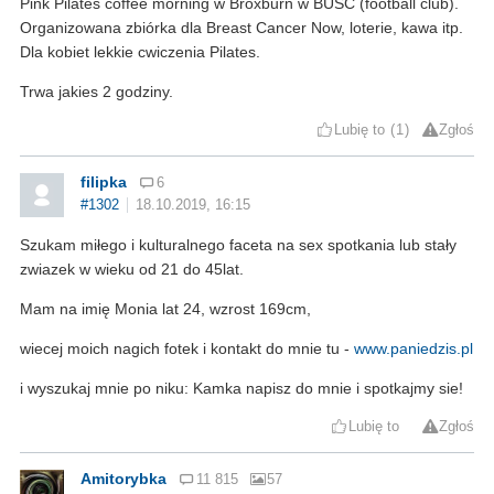
Pink Pilates coffee morning w Broxburn w BUSC (football club).
Organizowana zbiórka dla Breast Cancer Now, loterie, kawa itp.
Dla kobiet lekkie cwiczenia Pilates.
Trwa jakies 2 godziny.
Lubię to
1
Zgłoś
filipka
6
#1302
18.10.2019, 16:15
Szukam miłego i kulturalnego faceta na sex spotkania lub stały
zwiazek w wieku od 21 do 45lat.
Mam na imię Monia lat 24, wzrost 169cm,
wiecej moich nagich fotek i kontakt do mnie tu -
www.paniedzis.pl
i wyszukaj mnie po niku: Kamka napisz do mnie i spotkajmy sie!
Lubię to
Zgłoś
Amitorybka
11 815
57