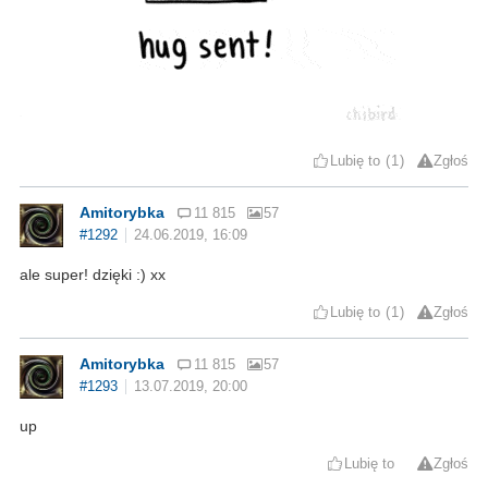
Lubię to
1
Zgłoś
Amitorybka
11 815
57
#1292
24.06.2019, 16:09
ale super! dzięki :) xx
Lubię to
1
Zgłoś
Amitorybka
11 815
57
#1293
13.07.2019, 20:00
up
Lubię to
Zgłoś