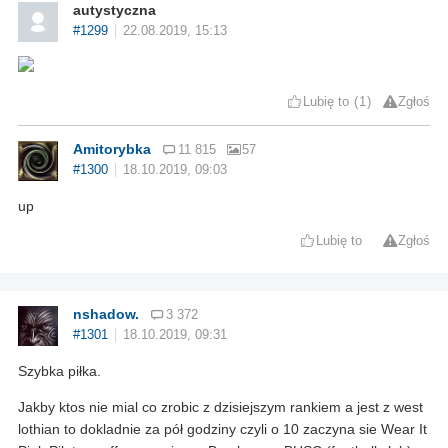
autystyczna
#1299
22.08.2019, 15:13
Lubię to
1
Zgłoś
Amitorybka
11 815
57
#1300
18.10.2019, 09:03
up
Lubię to
Zgłoś
nshadow.
3 372
#1301
18.10.2019, 09:31
Szybka piłka.
Jakby ktos nie mial co zrobic z dzisiejszym rankiem a jest z west
lothian to dokladnie za pół godziny czyli o 10 zaczyna sie Wear It