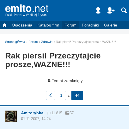
Ogłoszenia
Katalog firm
Forum
Poradniki
Galerie
Strona główna
Forum
Zdrowie
Rak piersi! Przeczytajcie prosze,WAZNE!!!
Rak piersi! Przeczytajcie
prosze,WAZNE!!!
Temat zamknięty
1
z
44
Amitorybka
11 815
57
01.11.2007, 14:24