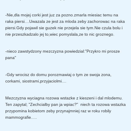
-Nie,dla mojej corki jest juz za pozno.zmarla miesiac temu na
raka piersi....Uwazala ze jest za mloda zeby zachorowac na raka
piersi.Gdy pojawil sie guzek nie przejela sie tym.Nie czula bolu i
nie przeszkadzalo jej to,wiec pomyslala,ze to nic groznego.
-nieco zawstydzony mezczyzna powiedzial:"Przykro mi prosze
pana"
-Gdy wrocisz do domu porozmawiaj o tym ze swoja zona,
corkami, siostrami,przyjaciolmi....
Mezczyzna wyciagna rozowa wstazke z kieszeni i dal mlodemu.
Ten zapytal; "Zechcialby pan ja wpiac?" niech ta rozowa wstazka
przypomina kobietom zeby przynajmniej raz w roku robily
mammografie.....