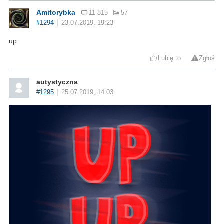
Amitorybka
11 815
57
#1294
23.07.2019, 19:23
up
Lubię to
Zgłoś
autystyczna
#1295
25.07.2019, 14:03