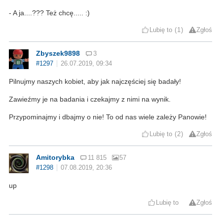
- A ja....??? Też chcę..... :)
Lubię to
1
Zgłoś
Zbyszek9898
3
#1297
26.07.2019, 09:34
Pilnujmy naszych kobiet, aby jak najczęściej się badały!
Zawieźmy je na badania i czekajmy z nimi na wynik.
Przypominajmy i dbajmy o nie! To od nas wiele zależy Panowie!
Lubię to
2
Zgłoś
Amitorybka
11 815
57
#1298
07.08.2019, 20:36
up
Lubię to
Zgłoś