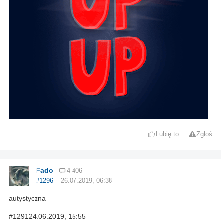
Lubię to
Zgłoś
Fado
4 406
#1296
26.07.2019, 06:38
autystyczna
#129124.06.2019, 15:55