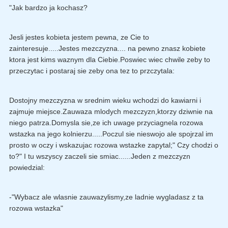
"Jak bardzo ja kochasz?
Jesli jestes kobieta jestem pewna, ze Cie to
zainteresuje.....Jestes mezczyzna.... na pewno znasz kobiete
ktora jest kims waznym dla Ciebie.Poswiec wiec chwile zeby to
przeczytac i postaraj sie zeby ona tez to przczytala:
Dostojny mezczyzna w srednim wieku wchodzi do kawiarni i
zajmuje miejsce.Zauwaza mlodych mezczyzn,ktorzy dziwnie na
niego patrza.Domysla sie,ze ich uwage przyciagnela rozowa
wstazka na jego kolnierzu.....Poczul sie nieswojo ale spojrzal im
prosto w oczy i wskazujac rozowa wstazke zapytal;" Czy chodzi o
to?" I tu wszyscy zaczeli sie smiac......Jeden z mezczyzn
powiedzial:
-"Wybacz ale wlasnie zauwazylismy,ze ladnie wygladasz z ta
rozowa wstazka"